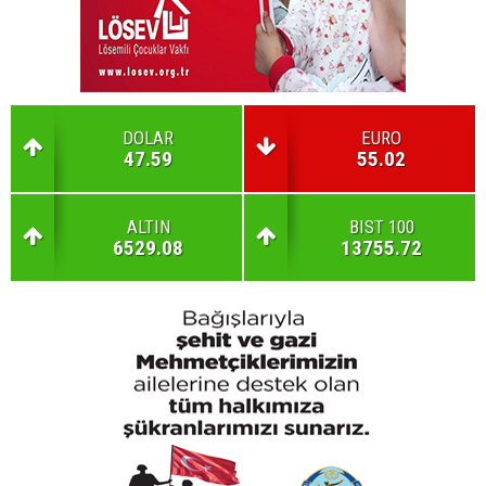
DOLAR
EURO
47.59
55.02
ALTIN
BIST 100
6529.08
13755.72