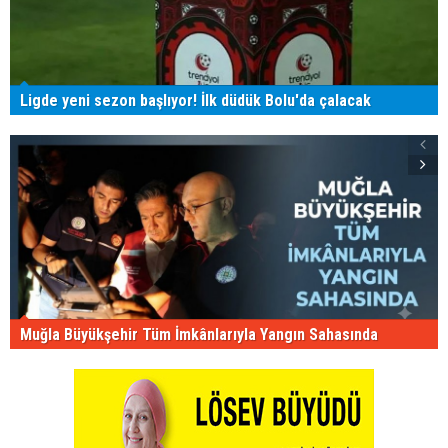
Ligde yeni sezon başlıyor! İlk düdük Bolu'da çalacak
Muğla Büyükşehir Tüm İmkânlarıyla Yangın Sahasında