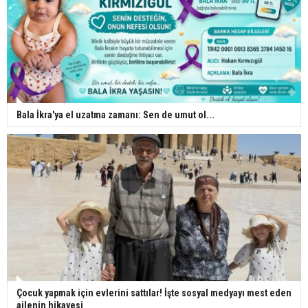
Bala İkra'ya el uzatma zamanı: Sen de umut ol...
Çocuk yapmak için evlerini sattılar! İşte sosyal medyayı mest eden
ailenin hikayesi