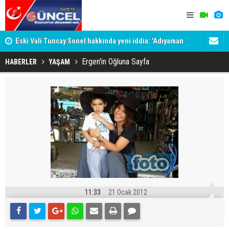
Eski Vali Tuncay Sonel hakkında yeni iddia: 'Adıyaman
Belediyede 
Valisini devirme operasyonu'
Oraya koy b
Ergen'in Oğluna Sayfa
HABERLER
YAŞAM
11:33
21 Ocak 2012