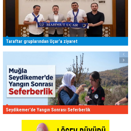
Taraftar gruplarından Uçar'a ziyaret
Seydikemer'de Yangın Sonrası Seferberlik