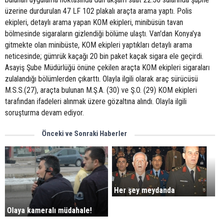
üzerine durdurulan 47 LF 102 plakalı araçta arama yaptı. Polis
ekipleri, detaylı arama yapan KOM ekipleri, minibüsün tavan
bölmesinde sigaraların gizlendiği bölüme ulaştı. Van'dan Konya'ya
gitmekte olan minibüste, KOM ekipleri yaptıkları detaylı arama
neticesinde; gümrük kaçağı 20 bin paket kaçak sigara ele geçirdi.
Asayiş Şube Müdürlüğü önüne çekilen araçta KOM ekipleri sigaraları
zulalandığı bölümlerden çıkarttı. Olayla ilgili olarak araç sürücüsü
M.S.S.(27), araçta bulunan M.Ş.A. (30) ve Ş.O. (29) KOM ekipleri
tarafından ifadeleri alınmak üzere gözaltına alındı. Olayla ilgili
soruşturma devam ediyor.
Önceki ve Sonraki Haberler
Her şey meydanda
Olaya kameralı müdahale!