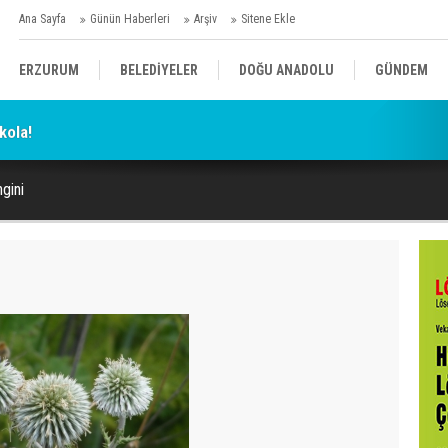
Ana Sayfa
Günün Haberleri
Arşiv
Sitene Ekle
ERZURUM
BELEDİYELER
DOĞU ANADOLU
GÜNDEM
kola!
SİYASET
AFAD/ SAVAŞ
SPOR
gini
KÜLTÜR/SANAT//MAĞAZİN
BODRUM