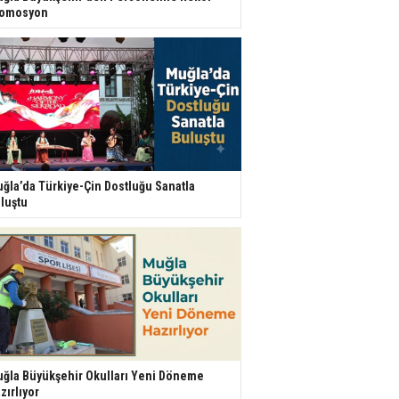
romosyon
ğla’da Türkiye-Çin Dostluğu Sanatla
luştu
ğla Büyükşehir Okulları Yeni Döneme
zırlıyor