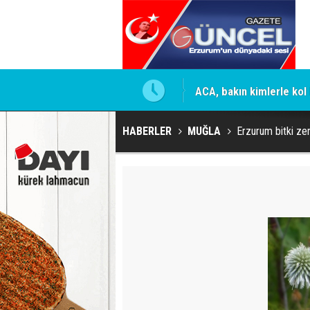
mesi için firmaya resmi talimat
ACA, bakın kimlerle kol 
HABERLER
MUĞLA
Erzurum bitki zen