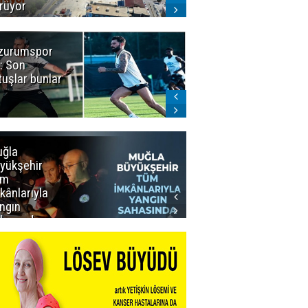
rüyor
zurumspor
Naruman'dan
: Son
sempatik
tuşlar bunlar
mesaj
ğla
Muğla
yükşehir
Büyükşehir’den
üm
Personeline
kânlarıyla
Rekor
ngın
Promosyon
hasında