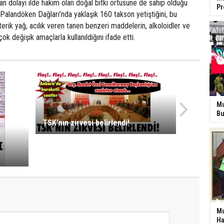
n dolayı ilde hakim olan doğal bitki örtüsüne de sahip olduğu
P
, Palandöken Dağları’nda yaklaşık 160 takson yetiştiğini, bu
 eterik yağ, acılık veren tanen benzeri maddelerin, alkoloidler ve
çok değişik amaçlarla kullanıldığını ifade etti.
Mu
Bu
TSK'nın zirvesi belirlendi!
Mu
Ha