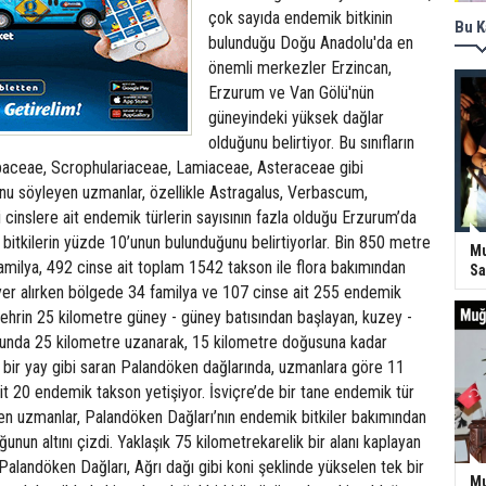
çok sayıda endemik bitkinin
Bu K
bulunduğu Doğu Anadolu'da en
önemli merkezler Erzincan,
Erzurum ve Van Gölü'nün
güneyindeki yüksek dağlar
olduğunu belirtiyor. Bu sınıfların
aceae, Scrophulariaceae, Lamiaceae, Asteraceae gibi
unu söyleyen uzmanlar, özellikle Astragalus, Verbascum,
i cinslere ait endemik türlerin sayısının fazla olduğu Erzurum’da
bitkilerin yüzde 10’unun bulunduğunu belirtiyorlar. Bin 850 metre
Mu
amilya, 492 cinse ait toplam 1542 takson ile flora bakımından
Sa
 yer alırken bölgede 34 familya ve 107 cinse ait 255 endemik
Şehrin 25 kilometre güney - güney batısından başlayan, kuzey -
unda 25 kilometre uzanarak, 15 kilometre doğusuna kadar
bir yay gibi saran Palandöken dağlarında, uzmanlara göre 11
it 20 endemik takson yetişiyor. İsviçre’de bir tane endemik tür
ken uzmanlar, Palandöken Dağları’nın endemik bitkiler bakımından
unun altını çizdi. Yaklaşık 75 kilometrekarelik bir alanı kaplayan
Palandöken Dağları, Ağrı dağı gibi koni şeklinde yükselen tek bir
Mu