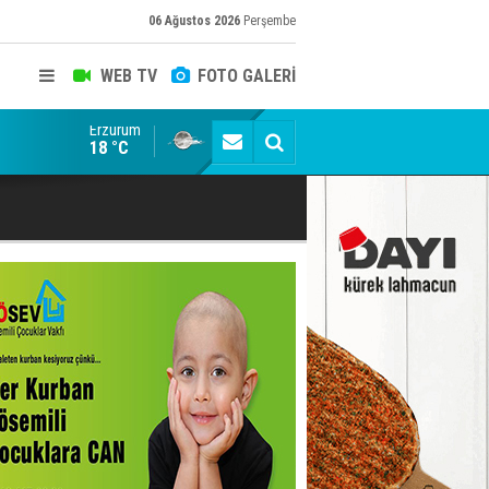
06 Ağustos 2026
Perşembe
WEB TV
FOTO GALERİ
Erzurum
Erzurumspor FK: Son rötuşlar bunlar
18 °C