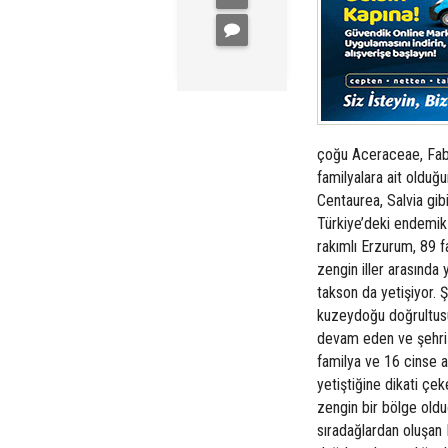
çoğu Aceraceae, Fab
familyalara ait olduğ
Centaurea, Salvia gib
Türkiye’deki endemik 
rakımlı Erzurum, 89 f
zengin iller arasında
takson da yetişiyor. 
kuzeydoğu doğrultus
devam eden ve şehri 
familya ve 16 cinse a
yetiştiğine dikati çe
zengin bir bölge olduğ
sıradağlardan oluşan 