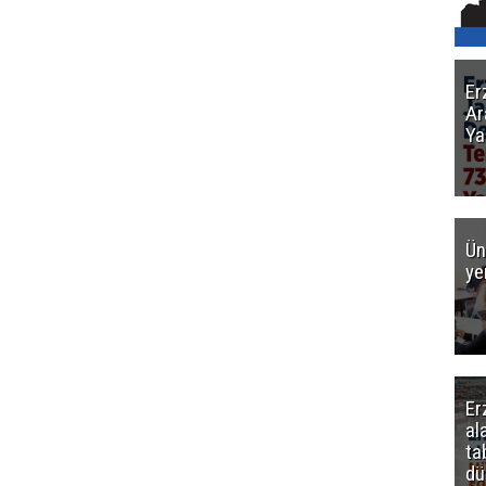
Er
Ar
Ya
Ün
ye
Er
al
ta
dü