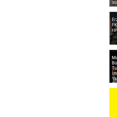
sü
Er
FK
rö
Mu
Bü
T
İm
Ya
Sa