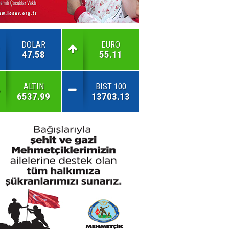
DOLAR
EURO
47.58
55.11
ALTIN
BIST 100
6537.99
13703.13