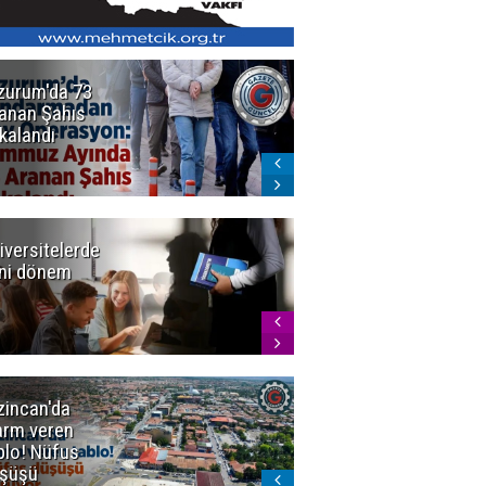
zurum'da 73
Bakan Gürlek
anan Şahıs
duyurdu! 7
kalandı
şirkete
kayyum atandı,
72 şüpheli
gözaltına
alındı
iversitelerde
Başkan
ni dönem
Sekmen'den
Tercih
Döneminde
Erzurum
Vurgusu
zincan'da
Meteoroloji
arm veren
uyardı!
blo! Nüfus
Doğu'ya yaz
şüşü
gelmeyecek