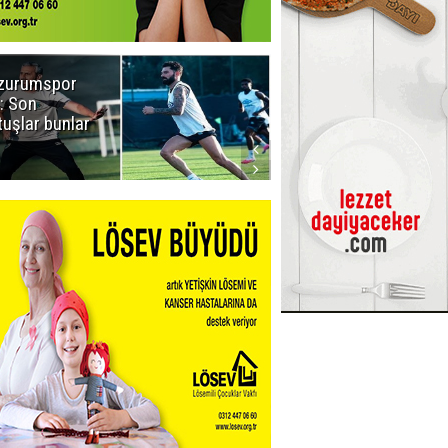
zurumspor
Naruman'dan
: Son
sempatik
tuşlar bunlar
mesaj