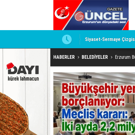
 Kirli İlişkiler Ağı
ADALET BAKANI AKIN GÜ
HABERLER
BELEDİYELER
Erzurum Büy