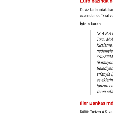
Euro bazında döv
Döviz kurlarındaki ha
üzerinden de "aval vere
İşte o karar:
"K A R A 
Turz. Mob
Kiralama 
nedeniyl
(YüzElliM
(İkiMilyo
Belediyem
sıfatıyla 
ve ekleri
tanzim ed
veren sıf
İller Bankası’n
Kültür Turizm A.Ş. ve 