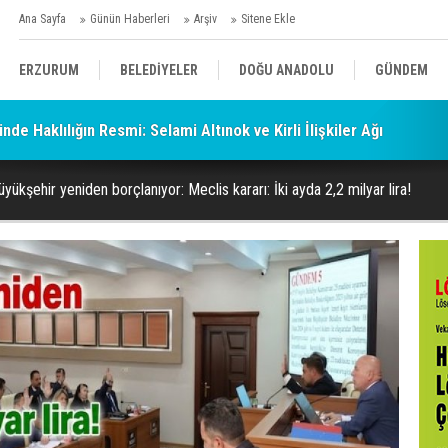
Ana Sayfa
Günün Haberleri
Arşiv
Sitene Ekle
ERZURUM
BELEDİYELER
DOĞU ANADOLU
GÜNDEM
RLEK'E AÇIK İHBAR! BAKIRCI'YI KİM KORUYOR?
SİYASET
AFAD/ SAVAŞ
SPOR
ükşehir yeniden borçlanıyor: Meclis kararı: İki ayda 2,2 milyar lira!
KÜLTÜR/SANAT//MAĞAZİN
BODRUM