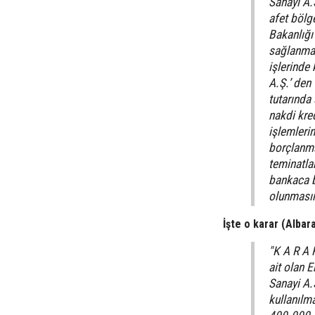
Sanayi A.
afet bölge
Bakanlığı
sağlanmas
işlerinde
A.Ş.’ den
tutarında
nakdi kred
işlemlerin
borçlanma
teminatla
bankaca b
olunmasın
İşte o karar (Albar
"K A R A 
ait olan 
Sanayi A.
kullanılm