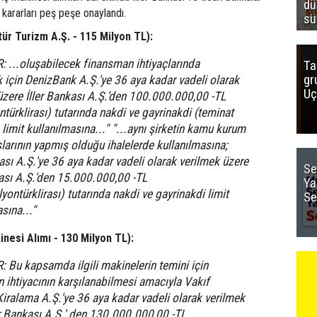
dü
kararları peş peşe onaylandı.
sü
tür Turizm A.Ş. - 115 Milyon TL):
R: ...oluşabilecek finansman ihtiyaçlarında
Ta
gr
 için DenizBank A.Ş.'ye 36 aya kadar vadeli olarak
Uç
üzere İller Bankası A.Ş.'den 100.000.000,00 -TL
türklirası) tutarında nakdi ve gayrinakdi (teminat
limit kullanılmasına..."
"...aynı şirketin kamu kurum
şlarının yapmış olduğu ihalelerde kullanılmasına;
sı A.Ş.'ye 36 aya kadar vadeli olarak verilmek üzere
Se
kası A.Ş.'den 15.000.000,00 -TL
Ya
ontürklirası) tutarında nakdi ve gayrinakdi limit
Se
sına..."
inesi Alımı - 130 Milyon TL):
R: Bu kapsamda ilgili makinelerin temini için
 ihtiyacının karşılanabilmesi amacıyla Vakıf
Kiralama A.Ş.'ye 36 aya kadar vadeli olarak verilmek
er Bankası A.Ş.' den 130.000.000,00 -TL