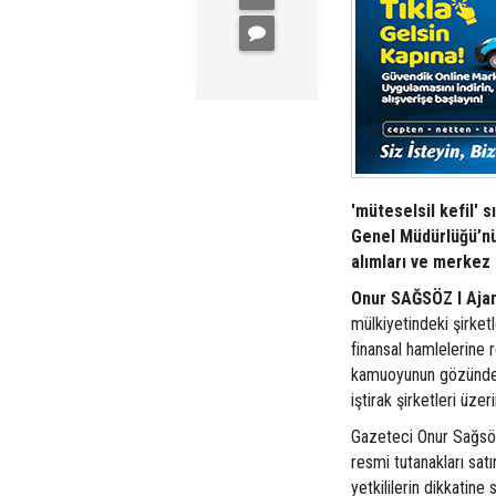
'müteselsil kefil' 
Genel Müdürlüğü’nün
alımları ve merkez i
Onur SAĞSÖZ I
Aja
mülkiyetindeki şirket
finansal hamlelerine 
kamuoyunun gözünden u
iştirak şirketleri üze
Gazeteci Onur Sağsöz,
resmi tutanakları satı
yetkililerin dikkatine 