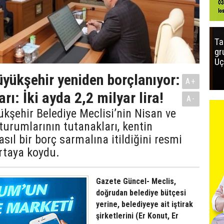
Ta
gr
Uç
yükşehir yeniden borçlanıyor:
A+
rı: İki ayda 2,2 milyar lira!
A-
şehir Belediye Meclisi’nin Nisan ve
urumlarının tutanakları, kentin
sıl bir borç sarmalına itildiğini resmi
ortaya koydu.
Gazete Güncel- Meclis,
doğrudan belediye bütçesi
yerine, belediyeye ait iştirak
şirketlerini (Er Konut, Er