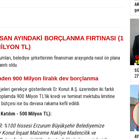
AK
ge
İSAN AYINDAKİ BORÇLANMA FIRTINASI (1
MİLYON TL)
mları, belediye şirketlerinin finansman arayışında nasıl ön plana
nıtı oldu.
SÜ
Zİ
nden 900 Milyon liralık dev borçlanma
leri gerekçe gösterilerek Er Konut A.Ş. üzerinden iki farklı
toplamda 900 Milyon TL’lik kredi ve teminat mektubu limitine
e bütçesi ise bu devasa rakama kefil edildi.
 Katılım - 500 Milyon TL):
R: %100 hissesi Erzurum Büyükşehir Belediyemize
Er Konut İnşaat Malzeme Nakliye Madencilik ve
AY