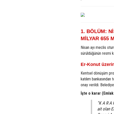
1. BÖLÜM: N
MİLYAR 655 
Nisan ayı meclis oturu
sürüldüğünün resmi ka
Er-Konut üzeri
Kentsel dönüşüm proje
katılım bankasından 
onay verildi. Belediy
İşte o karar (Emlak
"K A R A 
ait olan 