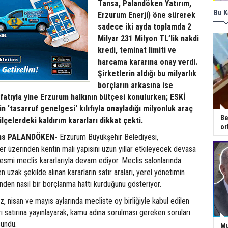
Tansa, Palandöken Yatırım,
Bu K
Erzurum Enerji) öne sürerek
sadece iki ayda toplamda 2
Milyar 231 Milyon TL’lik nakdi
kredi, teminat limiti ve
harcama kararına onay verdi.
Şirketlerin aldığı bu milyarlık
borçların arkasına ise
sıfatıyla yine Erzurum halkının bütçesi konulurken; ESKİ
 'tasarruf genelgesi' kılıfıyla onayladığı milyonluk araç
Be
lçelerdeki kaldırım kararları dikkat çekti.
or
ns PALANDÖKEN-
Erzurum Büyükşehir Belediyesi,
ler üzerinden kentin mali yapısını uzun yıllar etkileyecek devasa
resmi meclis kararlarıyla devam ediyor. Meclis salonlarında
zak şekilde alınan kararların satır araları, yerel yönetimin
rinden nasıl bir borçlanma hattı kurduğunu gösteriyor.
 nisan ve mayıs aylarında mecliste oy birliğiyle kabul edilen
rı satırına yayınlayarak, kamu adına sorulması gereken soruları
sundu.
Mu