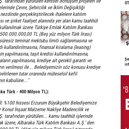
Ş. tarafından yürütülen kentsel dönüşüm projeleri ile
OT
lerinde Çevre, Şehircilik ve İklim Değişikliği
 nezdinde gerçekleştirilecek ihalelere katılım
ı ve şirket faaliyet alanında yer alan kamu taahhüt
 kullanılmak üzere Türkiye Emlak Katılım Bankası
 500.000.000,00 TL (Beş yüz milyon Türk lirası)
 süresiz teminat mektubu limiti sağlanmasına ve
i kullandırılmasına, finansal kiralama (leasing)
in yapılmasına, taşıt kredisi kullandırılmasına,
Şe
ların yapılmasına, krediye ait gerekli garanti ve
is
rın verilmesi ile... Belediyemizin söz konusu krediye
elirlenen tutar oranında müteselsil kefil
ın kabulüne..."
aka Türk - 400 Milyon TL):
R: %100 hissesi Erzurum Büyükşehir Belediyemize
Er Konut İnşaat Malzeme Nakliye Madencilik ve
Ş. tarafından yürütülen... kamu taahhüt işlerinde
ak üzere, Albaraka Türk Katılım Bankası A.Ş.’ den