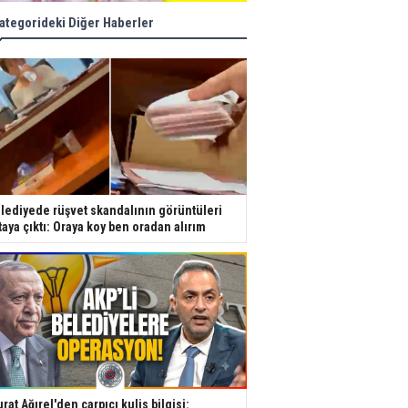
ategorideki Diğer Haberler
lediyede rüşvet skandalının görüntüleri
taya çıktı: Oraya koy ben oradan alırım
rat Ağırel'den çarpıcı kulis bilgisi: