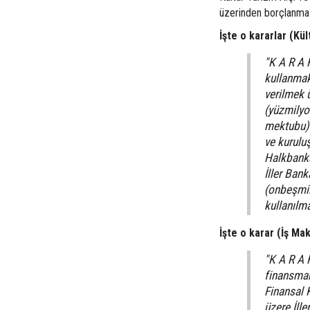
üzerinden borçlanma 
İşte o kararlar (Kül
"K A R A 
kullanmak
verilmek 
(yüzmilyon
mektubu) 
ve kurulu
Halkbanka
İller Ban
(onbeşmily
kullanılma
İşte o karar (İş Mak
"K A R A 
finansman
Finansal 
üzere İll