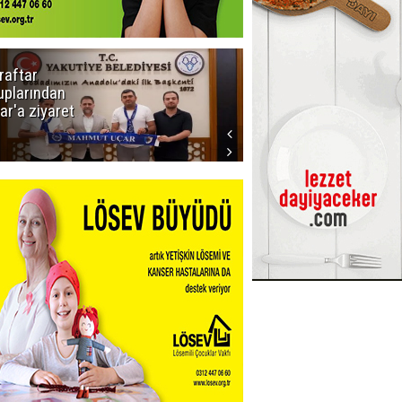
raftar
Ligde yeni
uplarından
sezon
ar'a ziyaret
başlıyor! İlk
düdük Bolu'da
çalacak