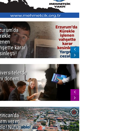
zurum'da
Erzurum dâhil
rekle
Çok Sayıda
lenen
İlde
hşette karar
Uyuşturucuya
sinleşti!
Darbe
rgıtay
zaları onadı
iversitelerde
Başkan
ni dönem
Sekmen'den
Tercih
Döneminde
Erzurum
Vurgusu
zincan'da
Meteoroloji
arm veren
uyardı!
blo! Nüfus
Doğu'ya yaz