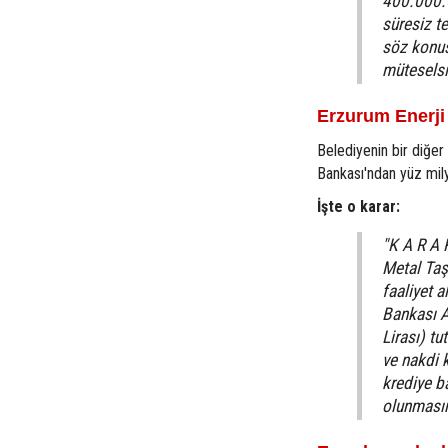
400.000.0
süresiz t
söz konus
müteselsi
Erzurum Enerji 
Belediyenin bir diğer 
Bankası'ndan yüz milyo
İşte o karar:
"K A R A 
Metal Taş
faaliyet 
Bankası A
Lirası) t
ve nakdi 
krediye b
olunmasın