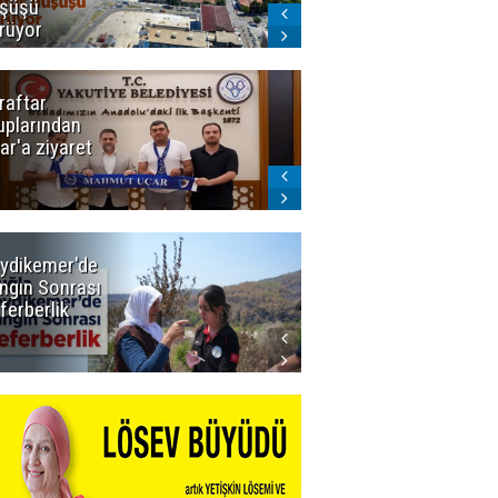
şüşü
gelmeyecek
rüyor
raftar
Ligde yeni
uplarından
sezon
ar'a ziyaret
başlıyor! İlk
düdük Bolu'da
çalacak
ydikemer'de
Muğla
ngın Sonrası
Büyükşehir
ferberlik
Tüm
İmkânlarıyla
Yangın
Sahasında