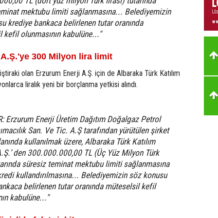
00,00 TL (dört yüz milyon Türk lirası) tutarında
eminat mektubu limiti sağlanmasına... Belediyemizin
u krediye bankaca belirlenen tutar oranında
l kefil olunmasının kabulüne..."
A.Ş.'ye 300 Milyon lira limit
iştiraki olan Erzurum Enerji A.Ş. için de Albaraka Türk Katılım
nlarca liralık yeni bir borçlanma yetkisi alındı.
R: Erzurum Enerji Üretim Dağıtım Doğalgaz Petrol
ımacılık San. Ve Tic. A.Ş tarafından yürütülen şirket
alanında kullanılmak üzere, Albaraka Türk Katılım
.Ş.’ den 300.000.000,00 TL (Üç Yüz Milyon Türk
utarında süresiz teminat mektubu limiti sağlanmasına
kredi kullandırılmasına... Belediyemizin söz konusu
ankaca belirlenen tutar oranında müteselsil kefil
ın kabulüne..."