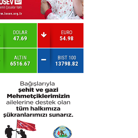
DOLAR
EURO
47.69
54.98
ALTIN
BIST 100
6516.67
13798.82