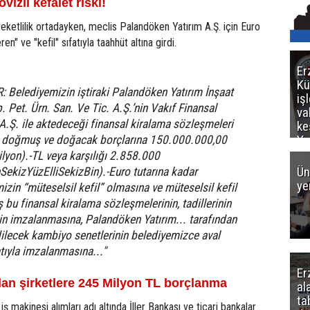
izli kefalet riski!
reketlilik ortadayken, meclis Palandöken Yatırım A.Ş. için Euro
n" ve "kefil" sıfatıyla taahhüt altına girdi.
Er
Kü
R: Belediyemizin iştiraki Palandöken Yatırım İnşaat
iş
. Pet. Ürn. San. Ve Tic. A.Ş.’nin Vakıf Finansal
va
A.Ş. ile aktedeceği finansal kiralama sözleşmeleri
ke
Ya
e doğmuş ve doğacak borçlarına 150.000.000,00
ce
ilyon).-TL veya karşılığı 2.858.000
Ün
nSekizYüzElliSekizBin).-Euro tutarına kadar
ye
izin “müteselsil kefil” olmasına ve müteselsil kefil
iş bu finansal kiralama sözleşmelerinin, tadillerinin
nin imzalanmasına, Palandöken Yatırım... tarafından
ilecek kambiyo senetlerinin belediyemizce aval
atıyla imzalanmasına..."
Er
dan şirketlere 245 Milyon TL borçlanma
al
ta
iş makinesi alımları adı altında İller Bankası ve ticari bankalar