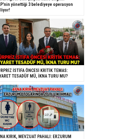
P'nin yönettiği 3 belediyeye operasyon
liyor!
RPRİZ İSTİFA ÖNCESİ KRİTİK TEMAS:
YARET TESADÜF MÜ, İKNA TURU MU?
NA KIRIK, MEVZUAT PAHALI: ERZURUM