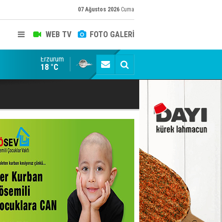
07 Ağustos 2026
Cuma
WEB TV
FOTO GALERİ
Erzurum
Taraftar gruplarından Uçar'a ziyaret
18 °C