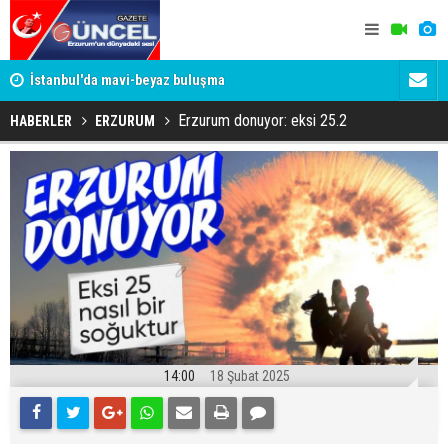
um
İstanbul'da mavi-beyaz buluşma
Erzurumspo
Erzurum donuyor: eksi 25.2
HABERLER
ERZURUM
14:00
18 Şubat 2025