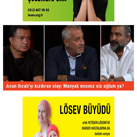
Acun Ilıcalı'yı kızdıran olay: Manyak mısınız siz oğlum ya?