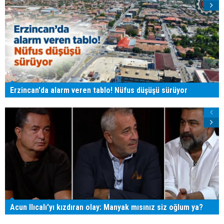
Erzincan'da alarm veren tablo! Nüfus düşüşü sürüyor
Acun Ilıcalı'yı kızdıran olay: Manyak mısınız siz oğlum ya?