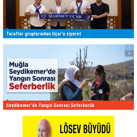
Taraftar gruplarından Uçar'a ziyaret
Seydikemer'de Yangın Sonrası Seferberlik