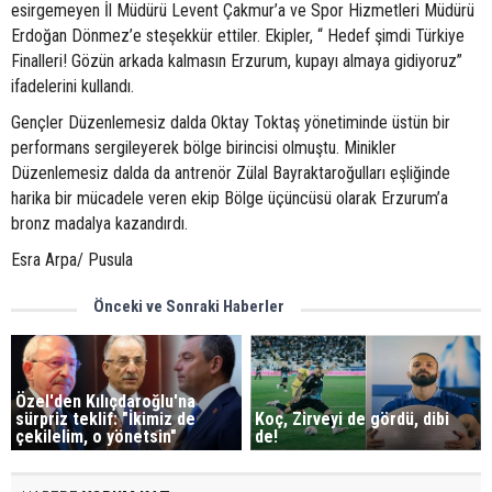
esirgemeyen İl Müdürü Levent Çakmur’a ve Spor Hizmetleri Müdürü
Erdoğan Dönmez’e steşekkür ettiler. Ekipler, “ Hedef şimdi Türkiye
Finalleri! Gözün arkada kalmasın Erzurum, kupayı almaya gidiyoruz”
ifadelerini kullandı.
Gençler Düzenlemesiz dalda Oktay Toktaş yönetiminde üstün bir
performans sergileyerek bölge birincisi olmuştu. Minikler
Düzenlemesiz dalda da antrenör Zülal Bayraktaroğulları eşliğinde
harika bir mücadele veren ekip Bölge üçüncüsü olarak Erzurum’a
bronz madalya kazandırdı.
Esra Arpa/ Pusula
Önceki ve Sonraki Haberler
Özel'den Kılıçdaroğlu'na
sürpriz teklif: "İkimiz de
Koç, Zirveyi de gördü, dibi
çekilelim, o yönetsin"
de!