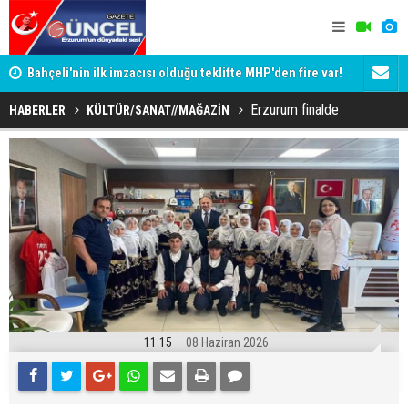
Bahçeli'nin ilk imzacısı olduğu teklifte MHP'den fire var!
Siyaset-Se
İşte imzalamayan o isim
Altınok ve K
Erzurum finalde
HABERLER
KÜLTÜR/SANAT//MAĞAZİN
11:15
08 Haziran 2026