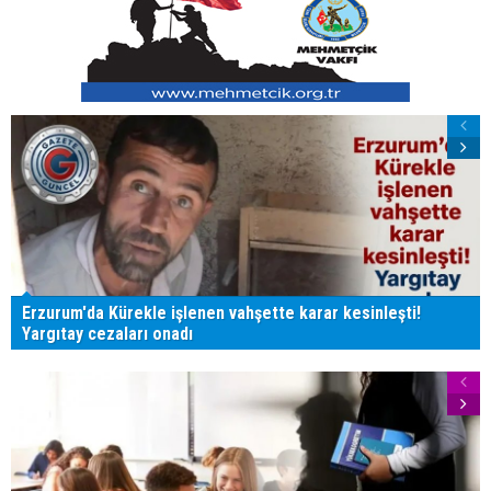
Erzurum'da Kürekle işlenen vahşette karar kesinleşti!
Yargıtay cezaları onadı