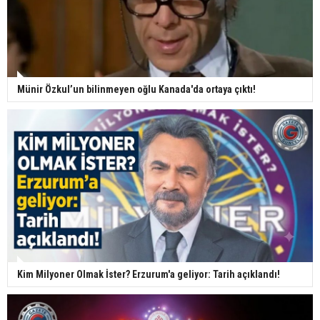
Münir Özkul’un bilinmeyen oğlu Kanada'da ortaya çıktı!
Kim Milyoner Olmak İster? Erzurum'a geliyor: Tarih açıklandı!