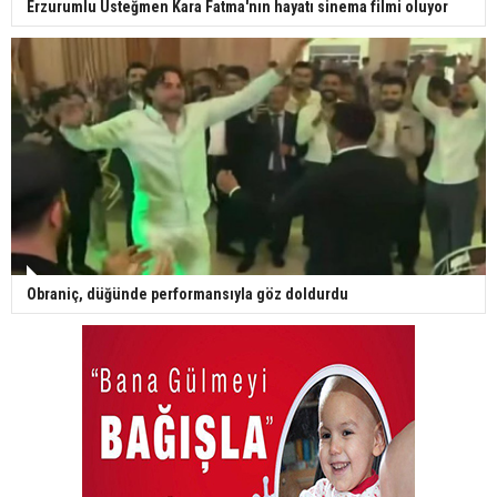
Erzurumlu Üsteğmen Kara Fatma'nın hayatı sinema filmi oluyor
Obraniç, düğünde performansıyla göz doldurdu