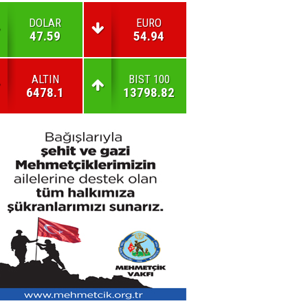
DOLAR
EURO
47.59
54.94
ALTIN
BIST 100
6478.1
13798.82