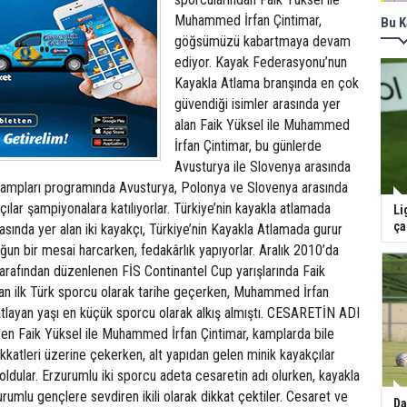
Muhammed İrfan Çintimar,
Bu K
göğsümüzü kabartmaya devam
ediyor. Kayak Federasyonu’nun
Kayakla Atlama branşında en çok
güvendiği isimler arasında yer
alan Faik Yüksel ile Muhammed
İrfan Çintimar, bu günlerde
Avusturya ile Slovenya arasında
ampları programında Avusturya, Polonya ve Slovenya arasında
lar şampiyonalara katılıyorlar. Türkiye’nin kayakla atlamada
Li
ça
asında yer alan iki kayakçı, Türkiye’nin Kayakla Atlamada gurur
ğun bir mesai harcarken, fedakârlık yapıyorlar. Aralık 2010’da
rafından düzenlenen FİS Continantel Cup yarışlarında Faik
yan ilk Türk sporcu olarak tarihe geçerken, Muhammed İrfan
atlayan yaşı en küçük sporcu olarak alkış almıştı. CESARETİN ADI
n Faik Yüksel ile Muhammed İrfan Çintimar, kamplarda bile
dikkatleri üzerine çekerken, alt yapıdan gelen minik kayakçılar
 oldular. Erzurumlu iki sporcu adeta cesaretin adı olurken, kayakla
umlu gençlere sevdiren ikili olarak dikkat çektiler. Cesaret ve
Da