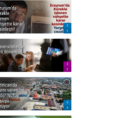
zurum'da
Erzurum dâhil
rekle
Çok Sayıda
lenen
İlde
hşette karar
Uyuşturucuya
sinleşti!
Darbe
rgıtay
zaları onadı
iversitelerde
Başkan
ni dönem
Sekmen'den
Tercih
Döneminde
Erzurum
Vurgusu
zincan'da
Meteoroloji
arm veren
uyardı!
blo! Nüfus
Doğu'ya yaz
şüşü
gelmeyecek
rüyor