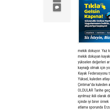
mekik dokuyor. Yaz k
mekik dokuyan kayakçı
yükselen değerleri ar
kaynağı olmak için yo
Kayak Federasyonu ta
Yüksel, kuleden atla
Çintimar’da kuleden 
OLDULAR Tarihe geçe
ayrılmaz ikili olarak 
içinde iyi birer örnek
atlama sporunda Erzur