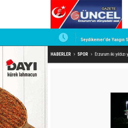
luğuna uğurlandı
Seydikemer'de Yangın S
HABERLER
SPOR
Erzurum iki yıldız