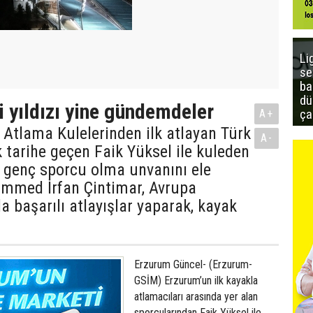
Li
se
ba
dü
i yıldızı yine gündemdeler
ça
A+
Atlama Kulelerinden ilk atlayan Türk
A-
 tarihe geçen Faik Yüksel ile kuleden
n genç sporcu olma unvanını ele
mmed İrfan Çintimar, Avrupa
a başarılı atlayışlar yaparak, kayak
Erzurum Güncel- (Erzurum-
GSİM) Erzurum’un ilk kayakla
atlamacıları arasında yer alan
sporcularından Faik Yüksel ile