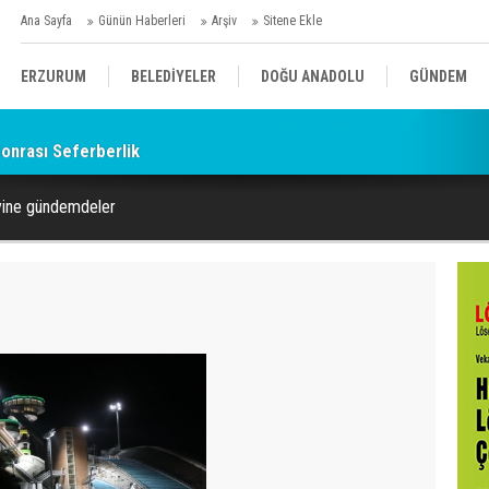
Ana Sayfa
Günün Haberleri
Arşiv
Sitene Ekle
ERZURUM
BELEDİYELER
DOĞU ANADOLU
GÜNDEM
onrası Seferberlik
SİYASET
AFAD/ SAVAŞ
SPOR
ı yine gündemdeler
KÜLTÜR/SANAT//MAĞAZİN
BODRUM