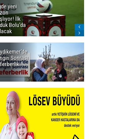
gde yeni
Dadaş'a
zon
güvenoyu
şlıyor! İlk
dük Bolu'da
lacak
ydikemer'de
Muğla
ngın Sonrası
Büyükşehir
ferberlik
Tüm
İmkânlarıyla
Yangın
Sahasında