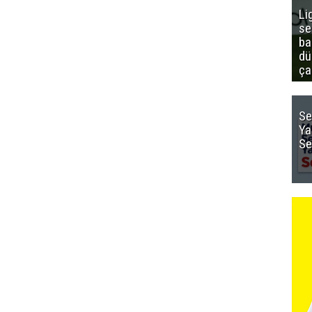
Li
se
ba
dü
ça
Se
Ya
Se