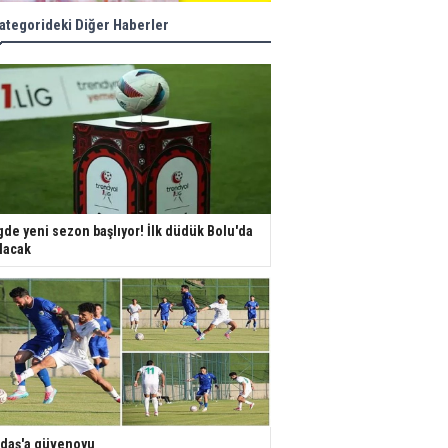
ategorideki Diğer Haberler
gde yeni sezon başlıyor! İlk düdük Bolu'da
lacak
daş'a güvenoyu