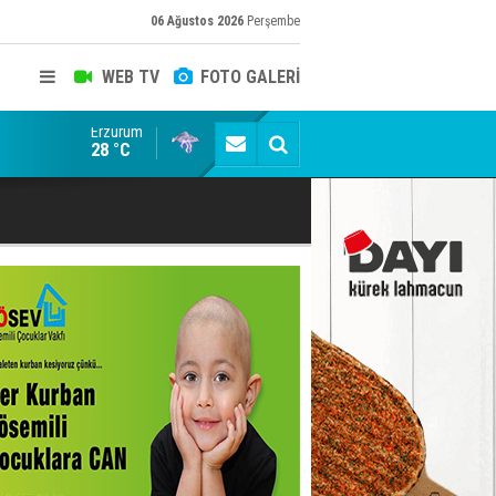
06 Ağustos 2026
Perşembe
WEB TV
FOTO GALERİ
Erzurum
Ertuğrul Özkök "Cumhurbaşkanına hakaret" suçundan 
28 °C