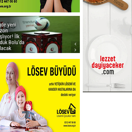
gde yeni
Dadaş'a
zon
güvenoyu
şlıyor! İlk
dük Bolu'da
lacak