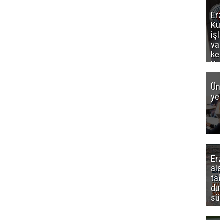
Er
Kü
iş
va
ke
Ya
ce
Ün
ye
Er
al
ta
dü
sü