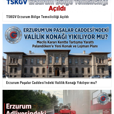
TSKGV Erzurum Bölge Temsilciliği Açıldı
Erzurum Paşalar Caddesi'ndeki Valilik Konağı Yıkılıyor mu?