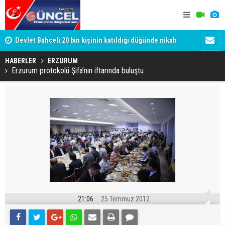
Devlet Bahçeli 20 bin kişinin katıldığı düğünde nikah
Gülistan D
şahidi oldu
Tutuklanan 
HABERLER
ERZURUM
Erzurum protokolü Şifa’nın iftarında buluştu
21:06
25 Temmuz 2012