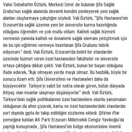
Valisi Sebahattin Öztürk, Merkezi İzmir de bulunan Şifa Sağlık
Grubu’nun sağlık alanında devamlı kendini yenileyerek yeni sağlık
alanları oluşturmaya çalıştığını söyledi. Vali Öztürk, “Şifa Hastanesi’nin
Erzurum’da sağlık üzerine yeni bir üniversite kurma hazırlığında
olduğunu öğrendim ve çok mutlu oldum. Kaliteli sağlık hizmeti
vermenin yanında kaliteli ve donanımlı sağlık elemanı yetiştirmek için
de bu işin eğitimini vermeye hazırlanan Şifa Grubunu tebrik
ediyorum.” dedi. Vali Öztürk, Erzurum'da belirli bir standardın
üzerinde hizmet veren özel hastaneden fakülteler ve üniversite
ortaya çıktığına dikkat çekti. Vali Öztürk, bunun bir başarı olduğunu
ifade ederek, "Aşk olmayan yerde meşk olmaz. Bu hasbilik, böyle bir
sonucu ilzam etti. Şifa Üniversitesi ve Hastaneleri daha da
büyüyecektir. Türkiye'yi sabit bir nokta olarak gören, bütün dünyada
ihtiyaç olan insanlar ulaşmayı düşünüyorlar." dedi. Vali Öztürk,
Türkiye'deki sağlık politikalarının özel hastanelere olumlu yansımaları
olduğunun da altını çizerek, kamu ve özel hastanelerdeki standardın
yurt dışında gıpta ile takip edildiğini sözlerine ekledi. Şifa’nın iftar
yemeğine katılan AK Parti Erzurum Milletvekili Cengiz Yavilioğlu’da
yaptığı konuşmada , Şifa Hastanesi’nin bölge ekonomisine önemli