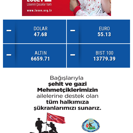
DOLAR
EURO
47.68
55.13
ALTIN
BIST 100
6659.71
13779.39