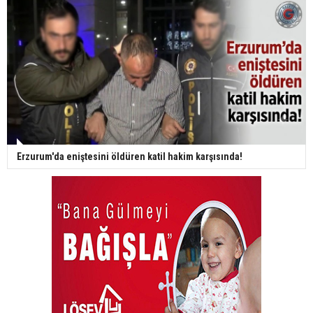
Erzurum'da eniştesini öldüren katil hakim karşısında!