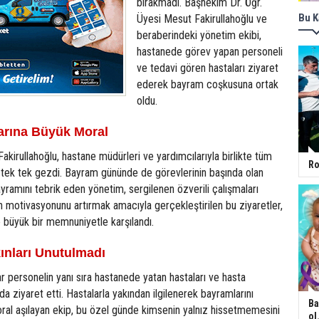
bırakmadı. Başhekim Dr. Öğr.
Bu K
Üyesi Mesut Fakirullahoğlu ve
beraberindeki yönetim ekibi,
hastanede görev yapan personeli
ve tedavi gören hastaları ziyaret
ederek bayram coşkusuna ortak
oldu.
larına Büyük Moral
kirullahoğlu, hastane müdürleri ve yardımcılarıyla birlikte tüm
Ro
eri tek tek gezdi. Bayram gününde de görevlerinin başında olan
ayramını tebrik eden yönetim, sergilenen özverili çalışmaları
rın motivasyonunu artırmak amacıyla gerçekleştirilen bu ziyaretler,
 büyük bir memnuniyetle karşılandı.
ınları Unutulmadı
r personelin yanı sıra hastanede yatan hastaları ve hasta
nda ziyaret etti. Hastalarla yakından ilgilenerek bayramlarını
Ba
ral aşılayan ekip, bu özel günde kimsenin yalnız hissetmemesini
ol.