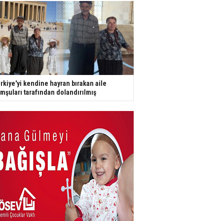
rkiye'yi kendine hayran bırakan aile
mşuları tarafından dolandırılmış