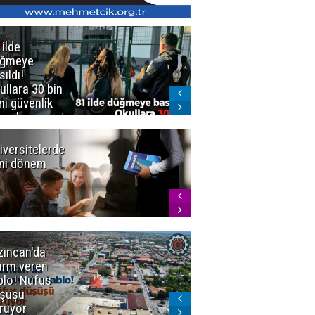
 ilde
Erzurum'da
üğmeye
Kürekle
sıldı!
işlenen
ullara 30 bin
vahşette karar
ni güvenlik
kesinleşti!
revlisi
Yargıtay
cezaları onadı
iversitelerde
Başkan
ni dönem
Sekmen'den
Tercih
Döneminde
Erzurum
Vurgusu
zincan'da
Meteoroloji
arm veren
uyardı!
blo! Nüfus
Doğu'ya yaz
şüşü
gelmeyecek
rüyor