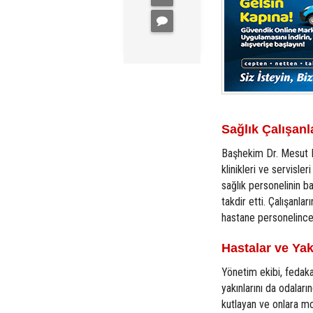
Sağlık Çalışan
Başhekim Dr. Mesut Fa
klinikleri ve servisl
sağlık personelinin b
takdir etti. Çalışanla
hastane personelince
Hastalar ve Yak
Yönetim ekibi, fedaka
yakınlarını da odaları
kutlayan ve onlara mo