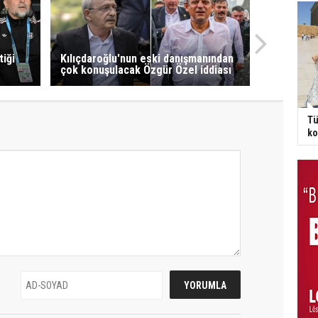
tiği
Kılıçdaroğlu'nun eski danışmanından
çok konuşulacak Özgür Özel iddiası
Tü
ko