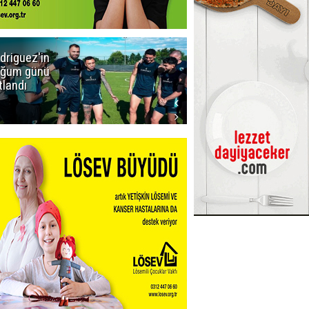
driguez'in
Icardi'den
ğum günü
Galatasaray'a
tlandı
ret! Böyle
biteceğini
kimse tahmin
edemezdi