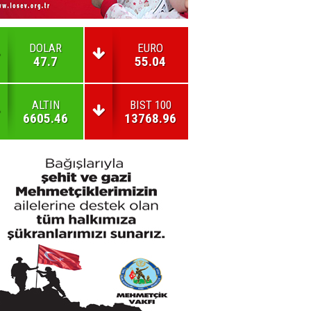
DOLAR
EURO
47.7
55.04
ALTIN
BIST 100
6605.46
13768.96