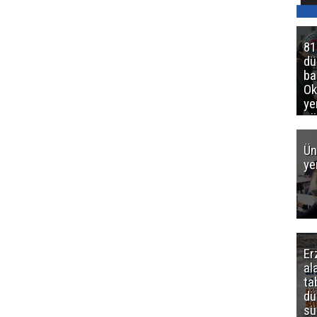
81
d
ba
Ok
ye
gö
Ün
ye
Er
al
ta
dü
sü