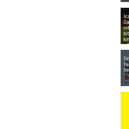
Ic
Ga
re
bi
ki
ed
Se
Ya
Se