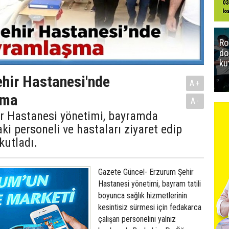
Ro
do
ku
hir Hastanesi'nde
A+
şma
A-
r Hastanesi yönetimi, bayramda
ki personeli ve hastaları ziyaret edip
kutladı.
Gazete Güncel- Erzurum Şehir
Hastanesi yönetimi, bayram tatili
boyunca sağlık hizmetlerinin
kesintisiz sürmesi için fedakarca
çalışan personelini yalnız