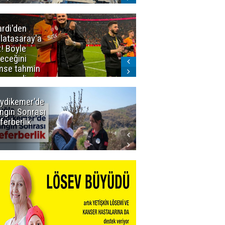
ardi'den
Taraftar
latasaray'a
gruplarından
t! Böyle
Uçar'a ziyaret
teceğini
mse tahmin
emezdi
ydikemer'de
Muğla
ngın Sonrası
Büyükşehir
ferberlik
Tüm
İmkânlarıyla
Yangın
Sahasında