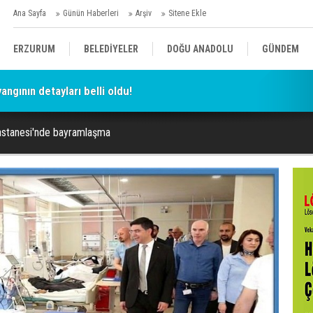
Ana Sayfa
Günün Haberleri
Arşiv
Sitene Ekle
ERZURUM
BELEDİYELER
DOĞU ANADOLU
GÜNDEM
ngının detayları belli oldu!
SİYASET
AFAD/ SAVAŞ
SPOR
astanesi'nde bayramlaşma
KÜLTÜR/SANAT//MAĞAZİN
BODRUM