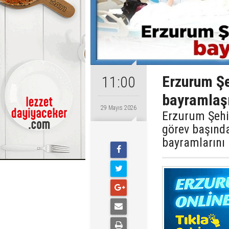
Erzurum Şe
11:00
bayramla
29 Mayıs 2026
Erzurum Şehi
görev başında
bayramlarını 