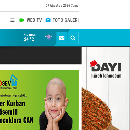
07 Ağustos 2026
Cuma
WEB TV
FOTO GALERİ
Erzurum
Rodriguez'in doğum günü kutlandı
24 °C