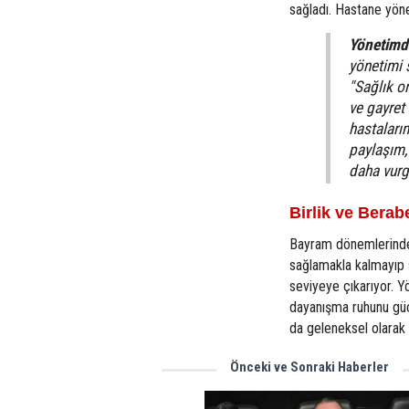
sağladı. Hastane yöne
Yönetimd
yönetimi 
"Sağlık o
ve gayret
hastalarım
paylaşım,
daha vurg
Birlik ve Berab
Bayram dönemlerinde g
sağlamakla kalmayıp s
seviyeye çıkarıyor. Y
dayanışma ruhunu güç
da geleneksel olarak 
Önceki ve Sonraki Haberler