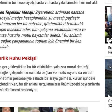
timinin bu hassasiyeti, hasta ve hasta yakınlarından tam not aldı.
en Teşekkür Mesajı:
Ziyaretlerin ardından hastane
sosyal medya hesaplarından şu mesajı paylaştı:
rdumuzun her bir neferine, gösterdikleri fedakarlık
 için teşekkür eder; tüm çalışma arkadaşlarımıza ve
ıza huzurlu, mutlu bayramlar dileriz."
Bu anlamlı
 sağlık çalışanlarının toplum için önemini bir kez
uladı.
Er
Pa
erlik Ruhu Pekişti
erçekleştirilen bu tür etkinlikler, yalnızca moral desteği
ağlık çalışanları arasındaki bağları ve motivasyonu da en üst
önetimin personeliyle sahada bir araya gelmesi, kurum içindeki
lendirirken, bu tür anlanlı uygulamaların önümüzdeki bayramlarda
sürdürülmesi bekleniyor.
Ol
12