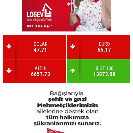
DOLAR
EURO
47.71
55.17
ALTIN
BIST 100
6657.73
13873.58