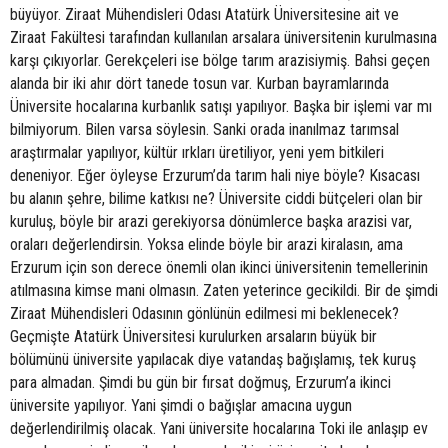
büyüyor. Ziraat Mühendisleri Odası Atatürk Üniversitesine ait ve
Ziraat Fakültesi tarafından kullanılan arsalara üniversitenin kurulmasına
karşı çıkıyorlar. Gerekçeleri ise bölge tarım arazisiymiş. Bahsi geçen
alanda bir iki ahır dört tanede tosun var. Kurban bayramlarında
Üniversite hocalarına kurbanlık satışı yapılıyor. Başka bir işlemi var mı
bilmiyorum. Bilen varsa söylesin. Sanki orada inanılmaz tarımsal
araştırmalar yapılıyor, kültür ırkları üretiliyor, yeni yem bitkileri
deneniyor. Eğer öyleyse Erzurum’da tarım hali niye böyle? Kısacası
bu alanın şehre, bilime katkısı ne? Üniversite ciddi bütçeleri olan bir
kuruluş, böyle bir arazi gerekiyorsa dönümlerce başka arazisi var,
oraları değerlendirsin. Yoksa elinde böyle bir arazi kiralasın, ama
Erzurum için son derece önemli olan ikinci üniversitenin temellerinin
atılmasına kimse mani olmasın. Zaten yeterince gecikildi. Bir de şimdi
Ziraat Mühendisleri Odasının gönlünün edilmesi mi beklenecek?
Geçmişte Atatürk Üniversitesi kurulurken arsaların büyük bir
bölümünü üniversite yapılacak diye vatandaş bağışlamış, tek kuruş
para almadan. Şimdi bu gün bir fırsat doğmuş, Erzurum’a ikinci
üniversite yapılıyor. Yani şimdi o bağışlar amacına uygun
değerlendirilmiş olacak. Yani üniversite hocalarına Toki ile anlaşıp ev