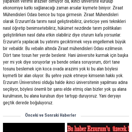
yaparken verimli araziler olmuyor da, ikinci üniversite kurulup
ekonomiye katkı sağlanacağı zaman arsalar kıymete biniyor. Ziraat
Mühendisleri Odası bence bu topa girmesin. Ziraat Mühendisleri
olarak Erzurum’da tarımı nasıl geliştirebiliriz, üreticiye yeni teknikleri
nasıl öğretip benimsetebiliriz, hükümet nezdinde tarım politikaları
geliştirilirken nasıl daha etkin olabiliriz diye oturum kafa yorsunlar.
Erzurum’a yapılacak bu yatırımı geciktirmek veya engellemek büyük
bir vebaldir. Bu vebalin altında Ziraat mühendisleri Odası ezilmesin.
Dört tane tosun her yerde beslenir. Hani üniversite kurmak için başka
yer mi yok diye soruyorlar ya bende onlara soruyorum, dört tane
tosunu beslemek için koca ovada arazimi yok ki bu alan böylesi
kıymetli bir alan oluyor. Bu şehre yazık etmeye kimsenin hakkı yok.
Erzurum Üniversitesi olduğu halde ikinci üniversitenin yapılması adına
seçiliyor, böylesi önemli bir şansı elde etmiş olan bizler yok şu alana
kurulmasın, bu alana kurulsun diye tartışıp duruyoruz. Yani deryayı
geçtik derede boğuluyoruz.
Önceki ve Sonraki Haberler