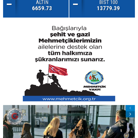
ALTIN
BIST 100
6659.73
13779.39