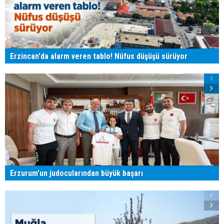
Erzincan'da alarm veren tablo! Nüfus düşüşü sürüyor
Erzurum'un judocularından büyük başarı