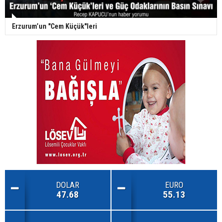
Erzurum’un "Cem Küçük"leri
DOLAR
EURO
47.68
55.13