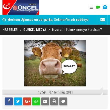
Merhum Uykusuz'un adı parka, Sekmen'in adı caddeye
Konuşanlar'
verildi
Gözaltına a
Erzurum Teknik nereye kurulsun?
HABERLER
GÜNCEL MEDYA
17:59
07 Temmuz 2011