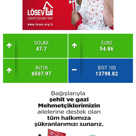
DOLAR
EURO
47.7
54.86
ALTIN
BIST 100
6507.97
13798.82