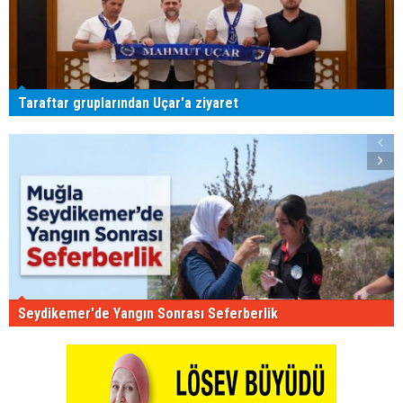
Taraftar gruplarından Uçar'a ziyaret
Seydikemer'de Yangın Sonrası Seferberlik