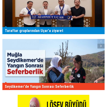
Taraftar gruplarından Uçar'a ziyaret
Seydikemer'de Yangın Sonrası Seferberlik