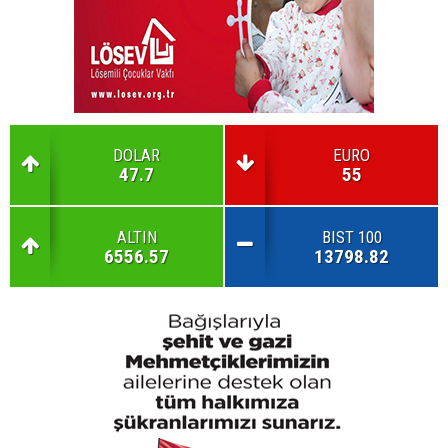
DOLAR
EURO
47.7
55
ALTIN
BIST 100
6556.57
13798.82