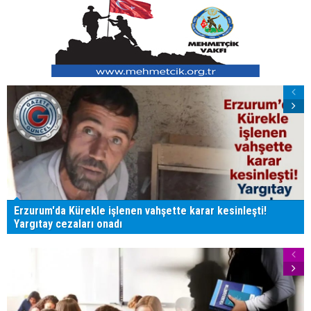
Erzurum'da Kürekle işlenen vahşette karar kesinleşti!
Yargıtay cezaları onadı