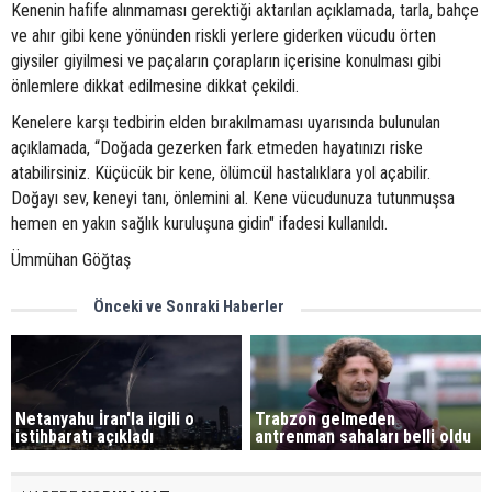
Kenenin hafife alınmaması gerektiği aktarılan açıklamada, tarla, bahçe
ve ahır gibi kene yönünden riskli yerlere giderken vücudu örten
giysiler giyilmesi ve paçaların çorapların içerisine konulması gibi
önlemlere dikkat edilmesine dikkat çekildi.
Kenelere karşı tedbirin elden bırakılmaması uyarısında bulunulan
açıklamada, “Doğada gezerken fark etmeden hayatınızı riske
atabilirsiniz. Küçücük bir kene, ölümcül hastalıklara yol açabilir.
Doğayı sev, keneyi tanı, önlemini al. Kene vücudunuza tutunmuşsa
hemen en yakın sağlık kuruluşuna gidin" ifadesi kullanıldı.
Ümmühan Göğtaş
Önceki ve Sonraki Haberler
Netanyahu İran'la ilgili o
Trabzon gelmeden
istihbaratı açıkladı
antrenman sahaları belli oldu