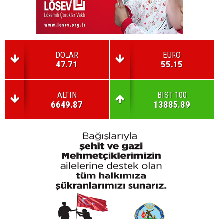
DOLAR
EURO
47.71
55.15
ALTIN
BIST 100
6649.87
13885.89