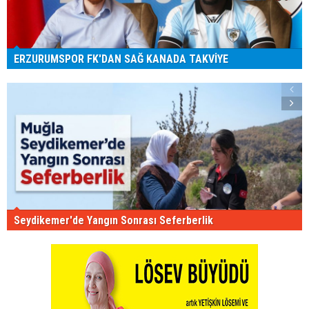
ERZURUMSPOR FK'DAN SAĞ KANADA TAKVİYE
Seydikemer'de Yangın Sonrası Seferberlik