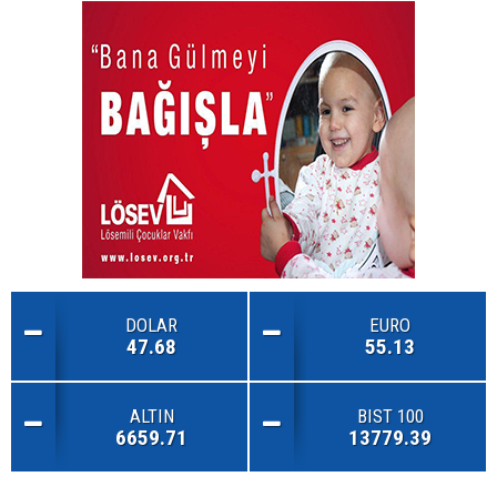
DOLAR
EURO
47.68
55.13
ALTIN
BIST 100
6659.71
13779.39