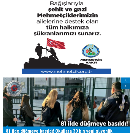
81 ilde düğmeye basıldı! Okullara 30 bin yeni güvenlik