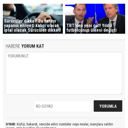
Sürücüler dikkat! Bu hatayı
yapanın ehliyeti kalıcı olarak
TRT'den yeni gaf! Yıldız
iptal olacak Sürücüler dikkat!
futbolcunun ülkesi değişti
HABERE
YORUM KAT
UYARI:
Küfür, hakaret, rencide edici cümleler veya imalar, inançlara saldırı