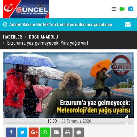
Adalet Bakanı Gürlek'ten Demirtaş iddiasına yalanlama:
Dadaş 2.ha
Böyle bir açıklama yapmadım
HABERLER
DOĞU ANADOLU
Erzurum'a yaz gelmeyecek: Yine yağış var!
13:00
06 Temmuz 2026