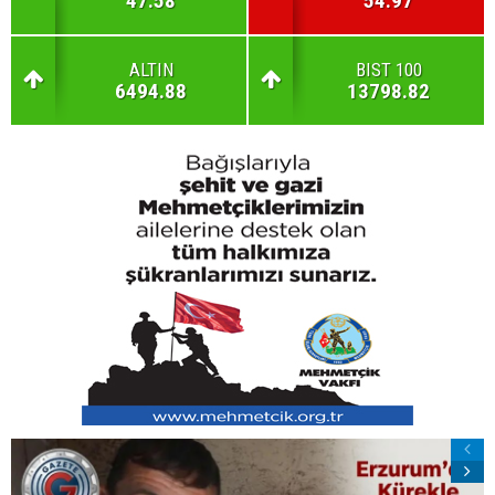
47.58
54.97
ALTIN
BIST 100
6494.88
13798.82