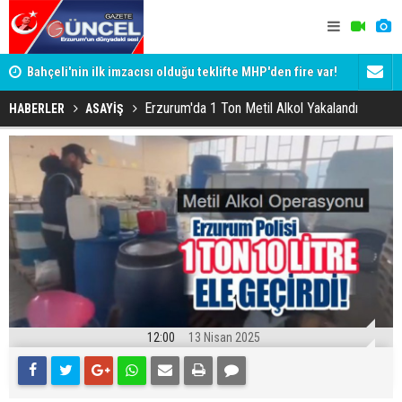
Bahçeli'nin ilk imzacısı olduğu teklifte MHP'den fire var!
Siyaset-Se
İşte imzalamayan o isim
Altınok ve K
Erzurum'da 1 Ton Metil Alkol Yakalandı
HABERLER
ASAYİŞ
12:00
13 Nisan 2025