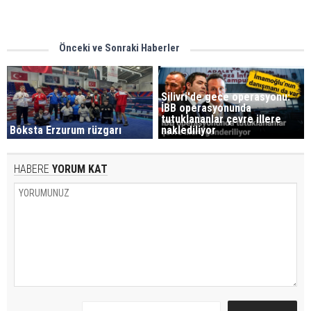
Önceki ve Sonraki Haberler
Silivri'de gece operasyonu:
İBB operasyonunda
tutuklananlar çevre illere
Boksta Erzurum rüzgarı
naklediliyor
HABERE
YORUM KAT