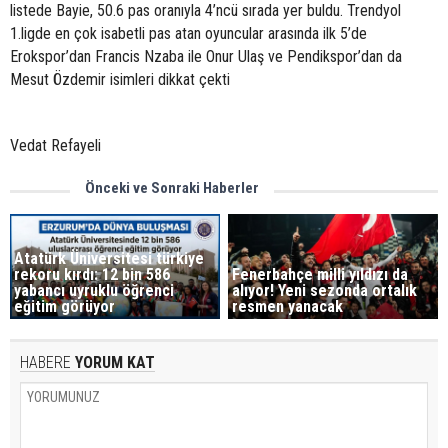
listede Bayie, 50.6 pas oranıyla 4’ncü sırada yer buldu. Trendyol
1.ligde en çok isabetli pas atan oyuncular arasında ilk 5’de
Erokspor’dan Francis Nzaba ile Onur Ulaş ve Pendikspor’dan da
Mesut Özdemir isimleri dikkat çekti
Vedat Refayeli
Önceki ve Sonraki Haberler
Atatürk Üniversitesi türkiye
rekoru kırdı: 12 bin 586
Fenerbahçe milli yıldızı da
yabancı uyruklu öğrenci
alıyor! Yeni sezonda ortalık
eğitim görüyor
resmen yanacak
HABERE
YORUM KAT