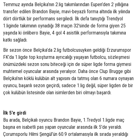
Temmuz ayında Belçika’nın 2.lig takımlarından Eupen’den 2 yıllığına
transfer edilen Brandon Bayie, mavi-beyazlı forma altında ilk yılında
dört dörtlük bir performans sergiledi. İlk defa tanıştığı Trendyol
1.liginde takımının oynadığı 38 maçın 32’sinde de forma giyen 25
yaşında ki önlibero Bayie, 4 gol 4 asistlik performansıyla takımına
katkı sağladı.
Bir sezon önce Belçika’da 2.lig futbolcusuyken geldiği Erzurumspor
FK’da 1.ligde top koşturma ayrıcalığı yaşayan futbolcu, sözleşmesi
önümüzdeki sezon sonu biteceği için de süper ligde forma giymesi
muhtemel oyuncular arasında yeralıyor. Daha önce Clup Brugge gibi
Belçika’nın köklü kulübün alt yapısını da tatmış olan 6 numara oynayan
oyuncu, başarılı sezon geçirdi, sadece 1.lig değil, süper ligden de bir
çok kulübün listesinde olan isimlerden biri olmayı başardı.
İlk 5’e girdi
Bu arada, Belçikalı oyuncu Brandon Bayie, 1.Tredyol 1.ligde maç
başına en isabetli pas yapan oyuncular arasında ilk 5’de yeraldı.
Çorumsporlu Hilmi Şengül’ün 60.9 ortalamasıyla ilk sırada yeraldığı