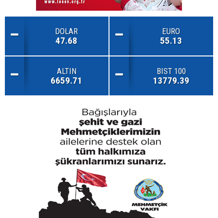
DOLAR
EURO
47.68
55.13
ALTIN
BIST 100
6659.71
13779.39