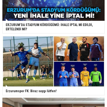
ERZURUM’DA STADYUM KÖRDÜĞÜMÜ: İHALE İPTAL Mİ EDİLDİ,
ERTELENDİ Mİ?
Erzurumspor FK: Biraz saygı lütfen!