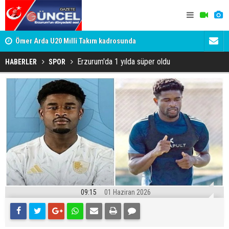
h
Ömer Arda U20 Millî Takım kadrosunda
Erzurumspo
Erzurum'da 1 yılda süper oldu
HABERLER
SPOR
09:15
01 Haziran 2026