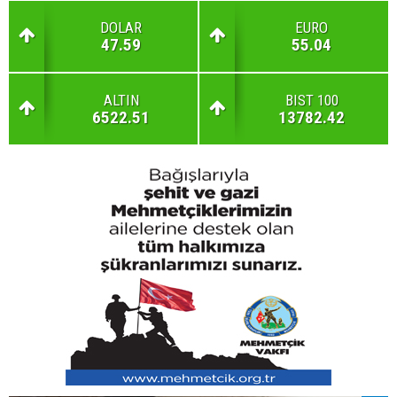
DOLAR
EURO
47.59
55.04
ALTIN
BIST 100
6522.51
13782.42