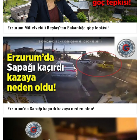
Erzurum Milletvekili Beştaş’tan Bakanlığa göç tepkisi!
Erzurum'da Sapağı kaçırdı kazaya neden oldu!