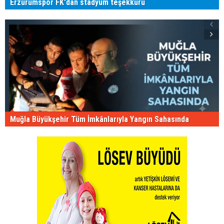
Erzurumspor FK'dan stadyum teşekkürü
Muğla Büyükşehir Tüm İmkânlarıyla Yangın Sahasında