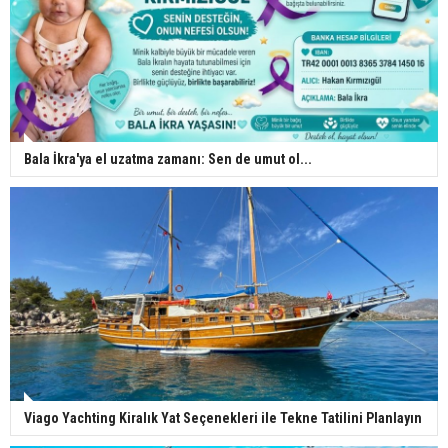
Bala İkra'ya el uzatma zamanı: Sen de umut ol...
Viago Yachting Kiralık Yat Seçenekleri ile Tekne Tatilini Planlayın