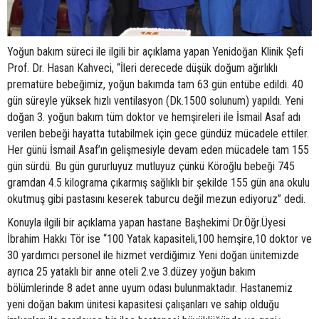
Yoğun bakım süreci ile ilgili bir açıklama yapan Yenidoğan Klinik Şefi
Prof. Dr. Hasan Kahveci, “İleri derecede düşük doğum ağırlıklı
prematüre bebeğimiz, yoğun bakımda tam 63 gün entübe edildi. 40
gün süreyle yüksek hızlı ventilasyon (Dk.1500 solunum) yapıldı. Yeni
doğan 3. yoğun bakım tüm doktor ve hemşireleri ile İsmail Asaf adı
verilen bebeği hayatta tutabilmek için gece gündüz mücadele ettiler.
Her günü İsmail Asaf’ın gelişmesiyle devam eden mücadele tam 155
gün sürdü. Bu gün gururluyuz mutluyuz çünkü Köroğlu bebeği 745
gramdan 4.5 kilograma çıkarmış sağlıklı bir şekilde 155 gün ana okulu
okutmuş gibi pastasını keserek taburcu değil mezun ediyoruz” dedi.
Konuyla ilgili bir açıklama yapan hastane Başhekimi Dr.Öğr.Üyesi
İbrahim Hakkı Tör ise “100 Yatak kapasiteli,100 hemşire,10 doktor ve
30 yardımcı personel ile hizmet verdiğimiz Yeni doğan ünitemizde
ayrıca 25 yataklı bir anne oteli 2.ve 3.düzey yoğun bakım
bölümlerinde 8 adet anne uyum odası bulunmaktadır. Hastanemiz
yeni doğan bakım ünitesi kapasitesi çalışanları ve sahip olduğu