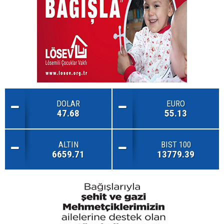
DOLAR
EURO
47.68
55.13
ALTIN
BIST 100
6659.71
13779.39