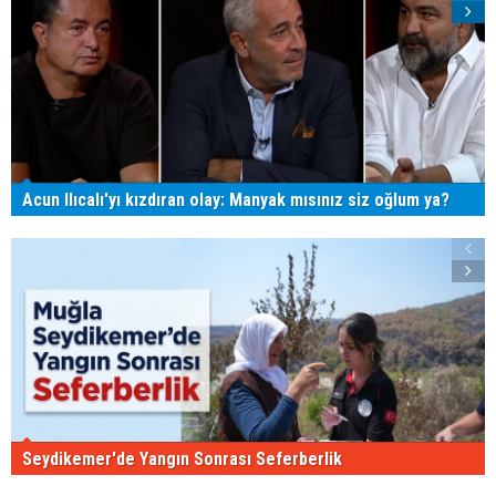
Acun Ilıcalı'yı kızdıran olay: Manyak mısınız siz oğlum ya?
Seydikemer'de Yangın Sonrası Seferberlik