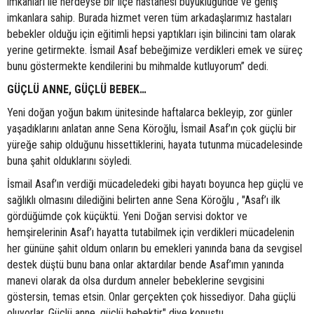
imkanları ile nerdeyse bir ilçe hastanesi büyüklüğünde ve geniş
imkanlara sahip. Burada hizmet veren tüm arkadaşlarımız hastaları
bebekler olduğu için eğitimli hepsi yaptıkları işin bilincini tam olarak
yerine getirmekte. İsmail Asaf bebeğimize verdikleri emek ve süreç
bunu göstermekte kendilerini bu mihmalde kutluyorum” dedi.
GÜÇLÜ ANNE, GÜÇLÜ BEBEK…
Yeni doğan yoğun bakım ünitesinde haftalarca bekleyip, zor günler
yaşadıklarını anlatan anne Sena Köroğlu, İsmail Asaf’ın çok güçlü bir
yüreğe sahip olduğunu hissettiklerini, hayata tutunma mücadelesinde
buna şahit olduklarını söyledi.
İsmail Asaf’ın verdiği mücadeledeki gibi hayatı boyunca hep güçlü ve
sağlıklı olmasını dilediğini belirten anne Sena Köroğlu , "Asaf’ı ilk
gördüğümde çok küçüktü. Yeni Doğan servisi doktor ve
hemşirelerinin Asaf’ı hayatta tutabilmek için verdikleri mücadelenin
her gününe şahit oldum onların bu emekleri yanında bana da sevgisel
destek düştü bunu bana onlar aktardılar bende Asaf’ımın yanında
manevi olarak da olsa durdum anneler bebeklerine sevgisini
göstersin, temas etsin. Onlar gerçekten çok hissediyor. Daha güçlü
oluyorlar. Güçlü anne, güçlü bebektir" diye konuştu.