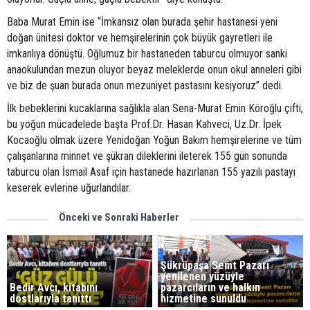
Baba Murat Emin ise “İmkansız olan burada şehir hastanesi yeni
doğan ünitesi doktor ve hemşirelerinin çok büyük gayretleri ile
imkanlıya dönüştü. Oğlumuz bir hastaneden taburcu olmuyor sanki
anaokulundan mezun oluyor beyaz meleklerde onun okul anneleri gibi
ve biz de şuan burada onun mezuniyet pastasını kesiyoruz” dedi.
İlk bebeklerini kucaklarına sağlıkla alan Sena-Murat Emin Köroğlu çifti,
bu yoğun mücadelede başta Prof.Dr. Hasan Kahveci, Uz.Dr. İpek
Kocaoğlu olmak üzere Yenidoğan Yoğun Bakım hemşirelerine ve tüm
çalışanlarına minnet ve şükran dileklerini ileterek 155 gün sonunda
taburcu olan İsmail Asaf için hastanede hazırlanan 155 yazılı pastayı
keserek evlerine uğurlandılar.
Önceki ve Sonraki Haberler
Şükrüpaşa Semt Pazarı
yenilenen yüzüyle
Bedir Avcı, kitabını
pazarcıların ve halkın
dostlarıyla tanıttı
hizmetine sunuldu