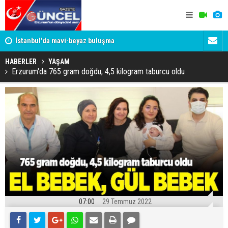
um
İstanbul'da mavi-beyaz buluşma
Erzurumspo
HABERLER
YAŞAM
Erzurum'da 765 gram doğdu, 4,5 kilogram taburcu oldu
07:00
29 Temmuz 2022