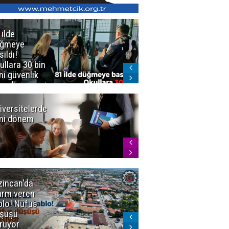
 ilde
Erzurum'da
üğmeye
Kürekle
sıldı!
işlenen
ullara 30 bin
vahşette karar
ni güvenlik
kesinleşti!
revlisi
Yargıtay
cezaları onadı
iversitelerde
Başkan
ni dönem
Sekmen'den
Tercih
Döneminde
Erzurum
Vurgusu
zincan'da
Meteoroloji
arm veren
uyardı!
blo! Nüfus
Doğu'ya yaz
şüşü
gelmeyecek
rüyor