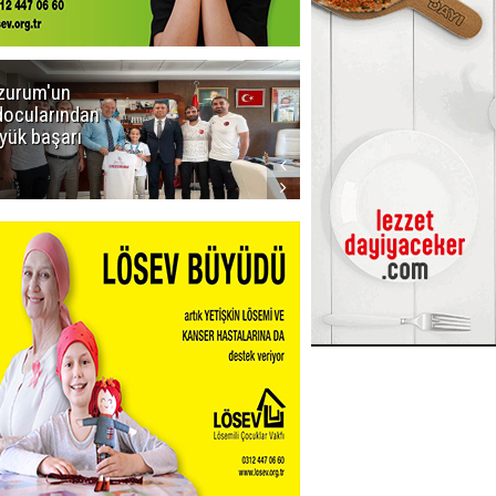
zurum'un
Amar süper
docularından
ligi seviyor!
yük başarı