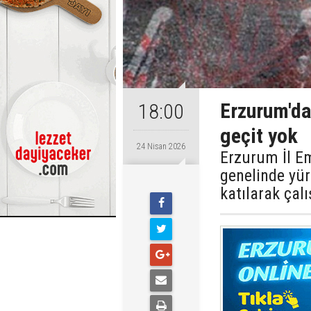
Erzurum'da
18:00
geçit yok
24 Nisan 2026
Erzurum İl E
genelinde yü
katılarak çal