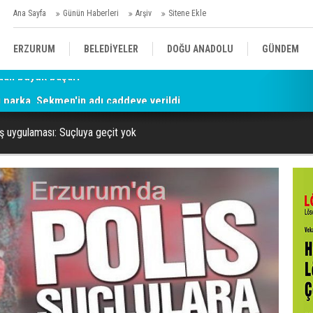
Ana Sayfa
Günün Haberleri
Arşiv
Sitene Ekle
ERZURUM
BELEDİYELER
DOĞU ANADOLU
GÜNDEM
parka, Sekmen'in adı caddeye verildi
SİYASET
AFAD/ SAVAŞ
SPOR
ş uygulaması: Suçluya geçit yok
KÜLTÜR/SANAT//MAĞAZİN
BODRUM