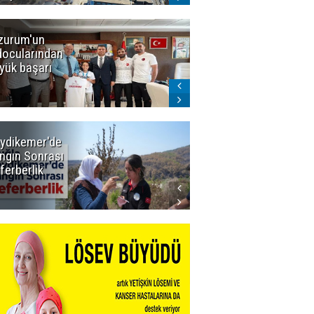
zurum'un
Amar süper
docularından
ligi seviyor!
yük başarı
ydikemer'de
Muğla
ngın Sonrası
Büyükşehir
ferberlik
Tüm
İmkânlarıyla
Yangın
Sahasında