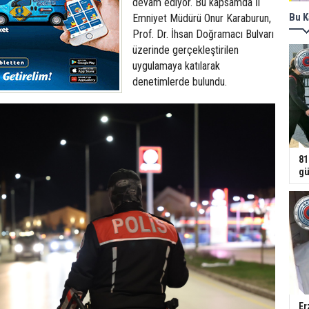
devam ediyor. Bu kapsamda İl
Bu K
Emniyet Müdürü Onur Karaburun,
Prof. Dr. İhsan Doğramacı Bulvarı
üzerinde gerçekleştirilen
uygulamaya katılarak
denetimlerde bulundu.
81
gü
Er