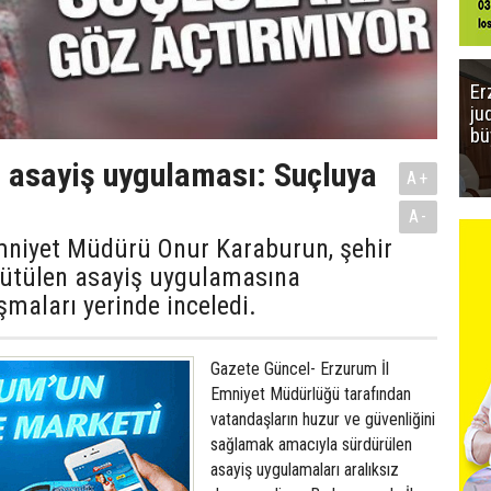
Er
ju
bü
 asayiş uygulaması: Suçluya
A+
A-
mniyet Müdürü Onur Karaburun, şehir
rütülen asayiş uygulamasına
ışmaları yerinde inceledi.
Gazete Güncel- Erzurum İl
Emniyet Müdürlüğü tarafından
vatandaşların huzur ve güvenliğini
sağlamak amacıyla sürdürülen
asayiş uygulamaları aralıksız