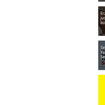
Er
ju
bü
Se
Ya
Se