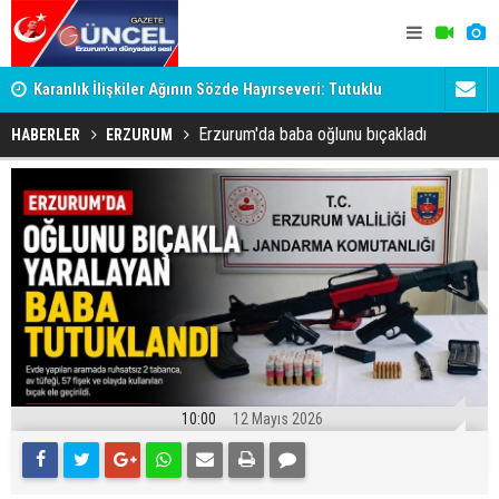
Karanlık İlişkiler Ağının Sözde Hayırseveri: Tutuklu
Dadaş'a Mil
Memet Aca Dosyası
Erzurum'da baba oğlunu bıçakladı
HABERLER
ERZURUM
10:00
12 Mayıs 2026