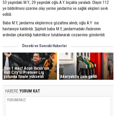
53 yaşındaki M.Y., 29 yaşındak oğlu A.Y. bıçakla yaraladı. Olayın 112
ye bildirilmesi üzerine olay yerine jandarma ve sağlık ekipleri sevk
edildi.
Baba M.Y, jandarma ekiplerince gözaltına alındı, oğlu A.Y ise
hastaneye kaldırıldı. Şüpheli baba M.Y, jandarmadaki ifadesinin
ardından çıkarıldığı hakimlikce tutuklanarak cezaevine gönderildi.
Önceki ve Sonraki Haberler
Son 1 maç! Acun Ilıcalı'nın
Hull City'si Premier Lig
yolunda finale yükseldi
Akaryakıta zam geldi
HABERE
YORUM KAT