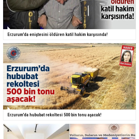
Erzurum'da eniştesini öldüren katil hakim karşısında!
Erzurum'da hububat rekoltesi 500 bin tonu aşacak!