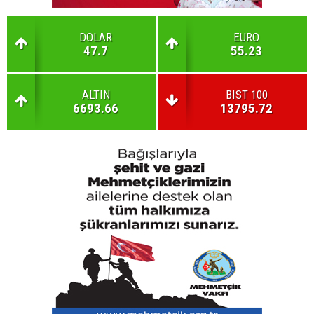
DOLAR
EURO
47.7
55.23
ALTIN
BIST 100
6693.66
13795.72