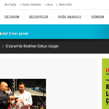
Ana Sayfa
Günün Haberleri
Arşiv
Sitene Ekle
ERZURUM
BELEDİYELER
DOĞU ANADOLU
GÜNDEM
kola! O her yerde
SİYASET
AFAD/ SAVAŞ
SPOR
Erzurum'da Bedirhan Gökçe rüzgarı
KÜLTÜR/SANAT//MAĞAZİN
BODRUM