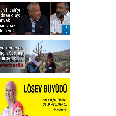
un Ilıcalı'yı
İstanbul'da
zdıran olay:
mavi-beyaz
nyak
buluşma
sınız siz
lum ya?
ydikemer'de
Muğla
ngın Sonrası
Büyükşehir
ferberlik
Tüm
İmkânlarıyla
Yangın
Sahasında