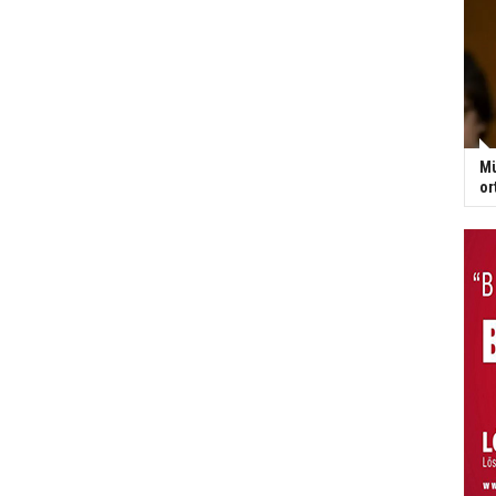
Mü
or