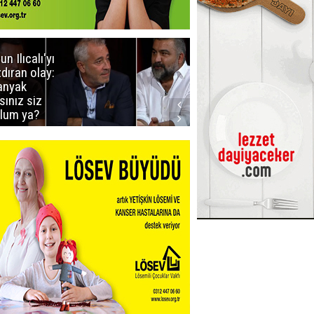
un Ilıcalı'yı
İstanbul'da
zdıran olay:
mavi-beyaz
nyak
buluşma
sınız siz
lum ya?