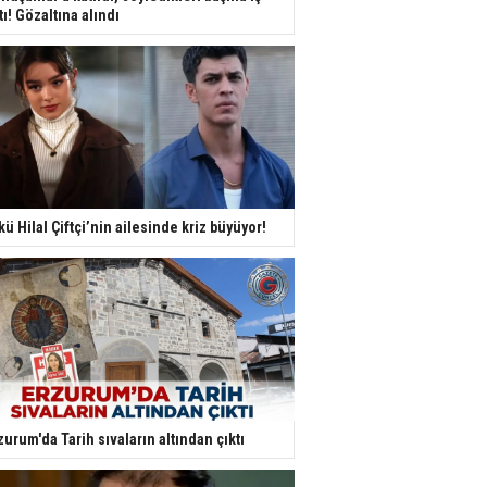
tı! Gözaltına alındı
kü Hilal Çiftçi’nin ailesinde kriz büyüyor!
zurum'da Tarih sıvaların altından çıktı