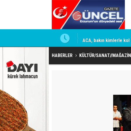
ACA, bakın kimlerle kol 
HABERLER
KÜLTÜR/SANAT//MAĞAZİN