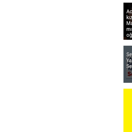
Ac
kı
Ma
mı
oğ
Se
Ya
Se