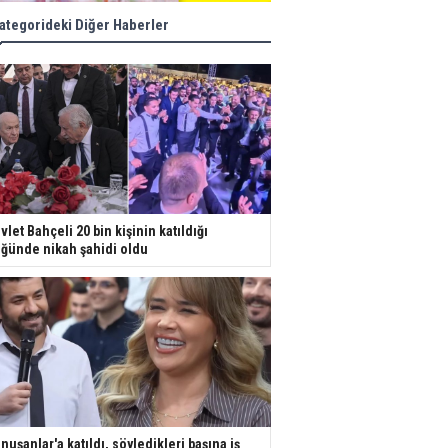
ategorideki Diğer Haberler
vlet Bahçeli 20 bin kişinin katıldığı
ğünde nikah şahidi oldu
nuşanlar'a katıldı, söyledikleri başına iş