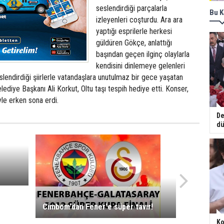
seslendirdiği parçalarla
Bu K
izleyenleri coşturdu. Ara ara
yaptığı esprilerle herkesi
güldüren Gökçe, anlattığı
başından geçen ilginç olaylarla
kendisini dinlemeye gelenleri
endirdiği şiirlerle vatandaşlara unutulmaz bir gece yaşatan
ediye Başkanı Ali Korkut, Oltu taşı tespih hediye etti. Konser,
le erken sona erdi.
De
dü
Cimbom'dan Fener'e süper tavır!
Ko