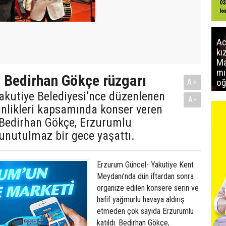
Ac
kı
Ma
mı
 Bedirhan Gökçe rüzgarı
oğ
A+
akutiye Belediyesi’nce düzenlenen
A-
nlikleri kapsamında konser veren
 Bedirhan Gökçe, Erzurumlu
unutulmaz bir gece yaşattı.
Erzurum Güncel- Yakutiye Kent
Meydanı’nda dün iftardan sonra
organize edilen konsere serin ve
hafif yağmurlu havaya aldırış
etmeden çok sayıda Erzurumlu
katıldı. Bedirhan Gökçe,