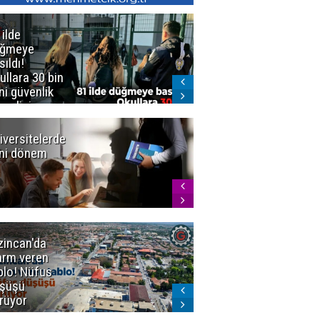
 ilde
Erzurum'da
üğmeye
Kürekle
sıldı!
işlenen
ullara 30 bin
vahşette karar
ni güvenlik
kesinleşti!
revlisi
Yargıtay
cezaları onadı
iversitelerde
Başkan
ni dönem
Sekmen'den
Tercih
Döneminde
Erzurum
Vurgusu
zincan'da
Meteoroloji
arm veren
uyardı!
blo! Nüfus
Doğu'ya yaz
şüşü
gelmeyecek
rüyor