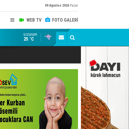
09 Ağustos 2026
Pazar
WEB TV
FOTO GALERİ
Erzurum
ADALET BAKANI AKIN GÜRLEK'E AÇIK İHBAR! BAKIRC
25 °C