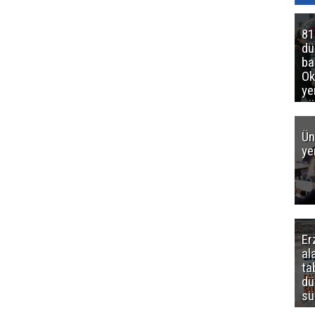
81
d
ba
Ok
ye
gö
Ün
ye
Er
al
ta
dü
sü