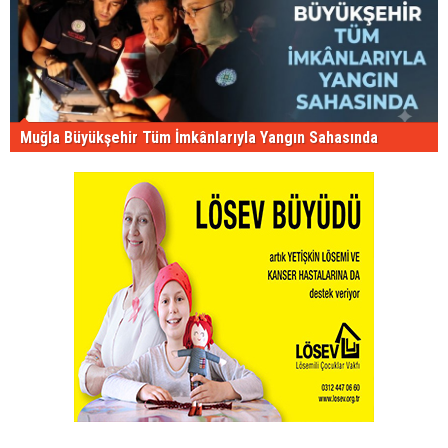
Muğla Büyükşehir Tüm İmkânlarıyla Yangın Sahasında