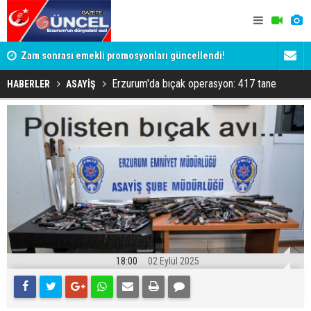
Zam sonrası emekli promosyonları güncellendi!
Salah anca
Ödemeler 32 bin TL'ye kadar çıkıyor
Erzurum'da bıçak operasyon: 417 tane
HABERLER
ASAYİŞ
18:00
02 Eylül 2025