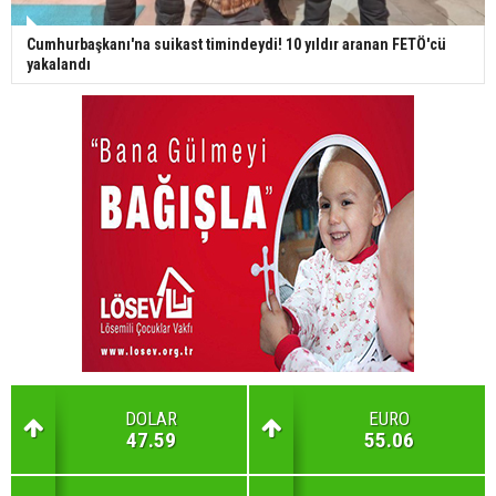
Cumhurbaşkanı'na suikast timindeydi! 10 yıldır aranan FETÖ'cü
yakalandı
DOLAR
EURO
47.59
55.06