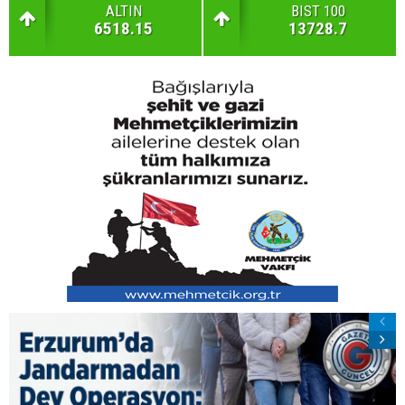
ALTIN
BIST 100
6518.15
13728.7