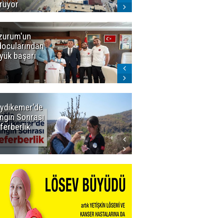
rüyor
zurum'un
Amar süper
docularından
ligi seviyor!
yük başarı
ydikemer'de
Muğla
ngın Sonrası
Büyükşehir
ferberlik
Tüm
İmkânlarıyla
Yangın
Sahasında