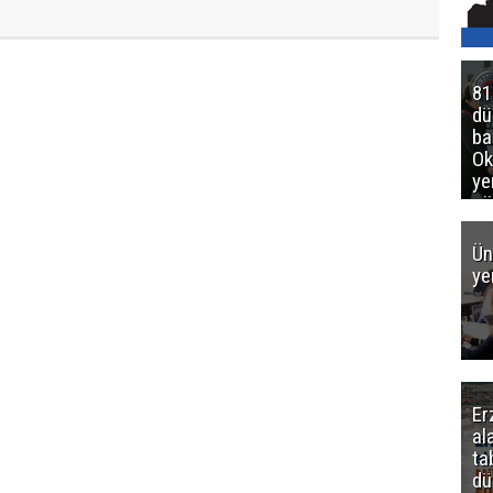
81
d
ba
Ok
ye
gö
Ün
ye
Er
al
ta
dü