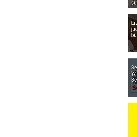
sü
Er
ju
bü
Se
Ya
Se