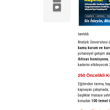
tanıtıldı.
Atatürk Üniversitesi 
kamu kurum ve kur
potansiyel gelişim ala
ihtisas komisyonu
,
kaderini etkileyecek
250 Öncelikli K
Eğitimden tarıma, hay
kapsayan çalışmada; is
başlıklar masaya yatır
konudan
100 temel i