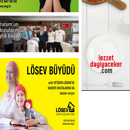
zurum'un
Amar süper
docularından
ligi seviyor!
yük başarı