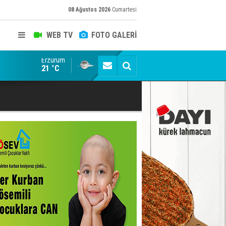
08 Ağustos 2026
Cumartesi
WEB TV
FOTO GALERİ
Erzurum
Konuşanlar'a katıldı, söyledikleri başına iş açtı! Göza
21 °C