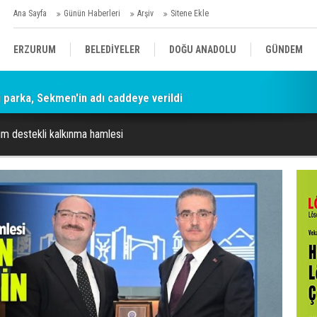
Ana Sayfa
Günün Haberleri
Arşiv
Sitene Ekle
ERZURUM
BELEDİYELER
DOĞU ANADOLU
GÜNDEM
parka, Sekmen'in adı caddeye verildi
SİYASET
AFAD/ SAVAŞ
SPOR
im destekli kalkınma hamlesi
KÜLTÜR/SANAT//MAĞAZİN
BODRUM