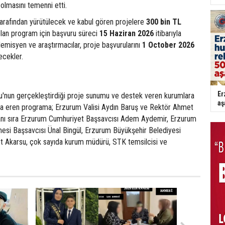
ı olmasını temenni etti.
tarafından yürütülecek ve kabul gören projelere
300 bin TL
lan program için başvuru süreci
15 Haziran 2026
itibarıyla
emisyen ve araştırmacılar, proje başvurularını
1 October 2026
lecekler.
Er
'nun gerçekleştirdiği proje sunumu ve destek veren kurumlara
aş
na eren programa; Erzurum Valisi Aydın Baruş ve Rektör Ahmet
anı sıra Erzurum Cumhuriyet Başsavcısı Adem Aydemir, Erzurum
si Başsavcısı Ünal Bingül, Erzurum Büyükşehir Belediyesi
 Akarsu, çok sayıda kurum müdürü, STK temsilcisi ve