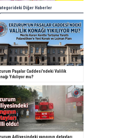
ategorideki Diğer Haberler
zurum Paşalar Caddesi'ndeki Valilik
nağı Yıkılıyor mu?
zurum Adliyesindeki yangının detayları