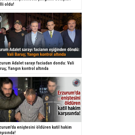
lli oldu!
zurum Adalet sarayı faciadan dondu: Vali
ruş; Yangın kontrol altında
zurum'da eniştesini öldüren katil hakim
rşısında!