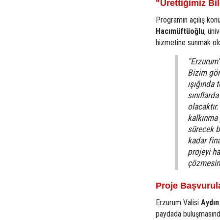
"Ürettiğimiz B
Programın açılış kon
Hacımüftüoğlu
, üni
hizmetine sunmak old
"Erzurum'
Bizim gör
ışığında t
sınıflarda
olacaktır
kalkınma 
sürecek b
kadar fin
projeyi h
çözmesini
Proje Başvurul
Erzurum Valisi
Aydın
paydada buluşmasında