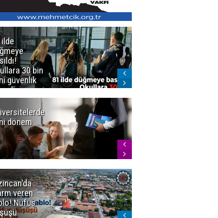
 ilde
Erzurum'da
üğmeye
Kürekle
sıldı!
işlenen
ullara 30 bin
vahşette karar
ni güvenlik
kesinleşti!
revlisi
Yargıtay
cezaları onadı
iversitelerde
Başkan
ni dönem
Sekmen'den
Tercih
Döneminde
Erzurum
Vurgusu
zincan'da
Meteoroloji
arm veren
uyardı!
blo! Nüfus
Doğu'ya yaz
şüşü
gelmeyecek