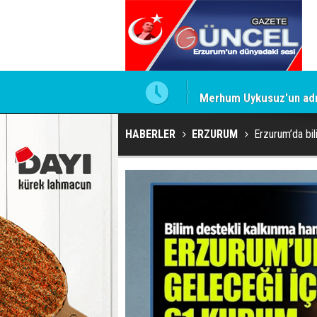
Merhum Uykusuz'un adı 
HABERLER
ERZURUM
Erzurum’da bil