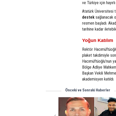
ve Türkiye için hayırl
Atatürk Üniversitesi 
destek
sağlanacak o
resmen başladı. Akad
tarihine kadar iletebi
Yoğun Katılım
Rektör Hacımüftüoğlu
plaket takdimiyle so
Hacımüftüoğlu'nun y
Bölge Adliye Mahkeme
Başkan Vekili Mehmet
akademisyen katıldı.
Önceki ve Sonraki Haberler