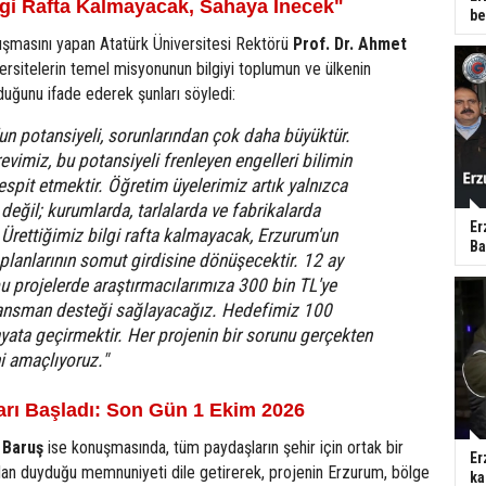
ilgi Rafta Kalmayacak, Sahaya İnecek"
be
uşmasını yapan Atatürk Üniversitesi Rektörü
Prof. Dr. Ahmet
versitelerin temel misyonunun bilgiyi toplumun ve ülkenin
uğunu ifade ederek şunları söyledi:
un potansiyeli, sorunlarından çok daha büyüktür.
evimiz, bu potansiyeli frenleyen engelleri bilimin
espit etmektir. Öğretim üyelerimiz artık yalnızca
 değil; kurumlarda, tarlalarda ve fabrikalarda
Er
. Ürettiğimiz bilgi rafta kalmayacak, Erzurum'un
Ba
planlarının somut girdisine dönüşecektir. 12 ay
u projelerde araştırmacılarımıza 300 bin TL'ye
ansman desteği sağlayacağız. Hedefimiz 100
ayata geçirmektir. Her projenin bir sorunu gerçekten
 amaçlıyoruz."
arı Başladı: Son Gün 1 Ekim 2026
 Baruş
ise konuşmasında, tüm paydaşların şehir için ortak bir
Er
n duyduğu memnuniyeti dile getirerek, projenin Erzurum, bölge
ka