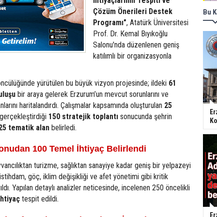
İhtiyaçlarının Tespiti ve
Çözüm Önerileri Destek
Bu K
Programı"
, Atatürk Üniversitesi
Prof. Dr. Kemal Bıyıkoğlu
Salonu'nda düzenlenen geniş
katılımlı bir organizasyonla
öncülüğünde yürütülen bu büyük vizyon projesinde; ildeki
61
uluşu
bir araya gelerek Erzurum’un mevcut sorunlarını ve
nlarını haritalandırdı. Çalışmalar kapsamında oluşturulan
25
Er
 gerçekleştirdiği
150 stratejik toplantı
sonucunda şehrin
Ko
25 tematik alan
belirledi.
onudan 100 Temel İhtiyaç Belirlendi
vancılıktan turizme, sağlıktan sanayiye kadar geniş bir yelpazeyi
tihdam, göç, iklim değişikliği ve afet yönetimi gibi kritik
ıldı. Yapılan detaylı analizler neticesinde, incelenen 250 öncelikli
htiyaç
tespit edildi.
Er