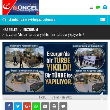
um
İstanbul'da mavi-beyaz buluşma
Erzurumspo
HABERLER
ERZURUM
Erzurum'da bir türbeyi yıktılar, Bir türbeyi yapıyorlar!
17:00
17 Haziran 2026