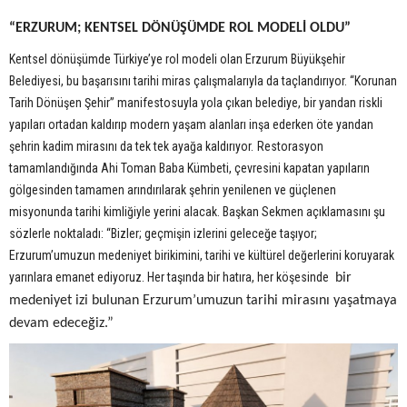
“ERZURUM; KENTSEL DÖNÜŞÜMDE ROL MODELİ OLDU”
Kentsel dönüşümde Türkiye’ye rol modeli olan Erzurum Büyükşehir
Belediyesi, bu başarısını tarihi miras çalışmalarıyla da taçlandırıyor. “Korunan
Tarih Dönüşen Şehir” manifestosuyla yola çıkan belediye, bir yandan riskli
yapıları ortadan kaldırıp modern yaşam alanları inşa ederken öte yandan
şehrin kadim mirasını da tek tek ayağa kaldırıyor.
Restorasyon
tamamlandığında Ahi Toman Baba Kümbeti, çevresini kapatan yapıların
gölgesinden tamamen arındırılarak şehrin yenilenen ve güçlenen
misyonunda tarihi kimliğiyle yerini alacak. Başkan Sekmen açıklamasını şu
sözlerle noktaladı: “Bizler; geçmişin izlerini geleceğe taşıyor;
Erzurum’umuzun medeniyet birikimini, tarihi ve kültürel değerlerini koruyarak
yarınlara emanet ediyoruz. Her taşında bir hatıra, her köşesinde
bir
medeniyet izi bulunan Erzurum’umuzun tarihi mirasını yaşatmaya
devam edeceğiz.”