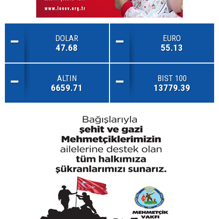
DOLAR
EURO
47.68
55.13
ALTIN
BIST 100
6659.71
13779.39