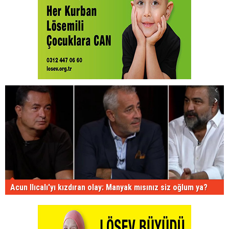
Acun Ilıcalı'yı kızdıran olay: Manyak mısınız siz oğlum ya?