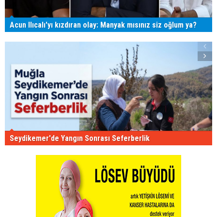
Acun Ilıcalı'yı kızdıran olay: Manyak mısınız siz oğlum ya?
Seydikemer'de Yangın Sonrası Seferberlik