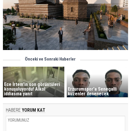
Önceki ve Sonraki Haberler
Ece İrtem'in son görüntüleri
konuşuluyordu! Alkol
Erzurumspor'a Senegalli
iddiasına yanıt
kuzenler denenecek
HABERE
YORUM KAT