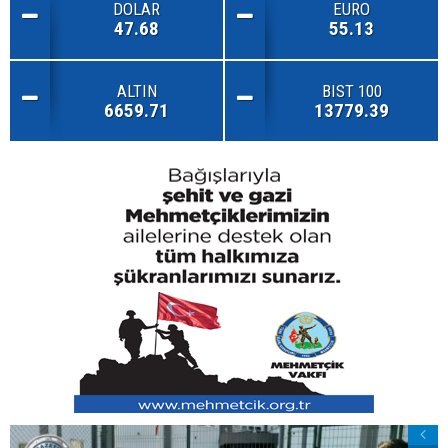
DOLAR
EURO
47.68
55.13
ALTIN
BIST 100
6659.71
13779.39