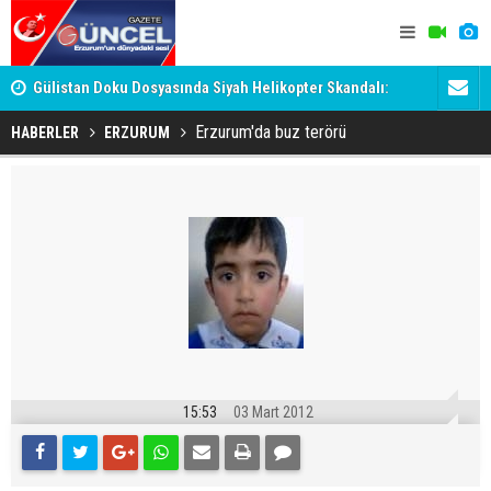
h
Gülistan Doku Dosyasında Siyah Helikopter Skandalı:
Ömer Arda 
Tutuklanan 'Hayırsever', Valiyi Geçemedi!
Erzurum'da buz terörü
HABERLER
ERZURUM
15:53
03 Mart 2012