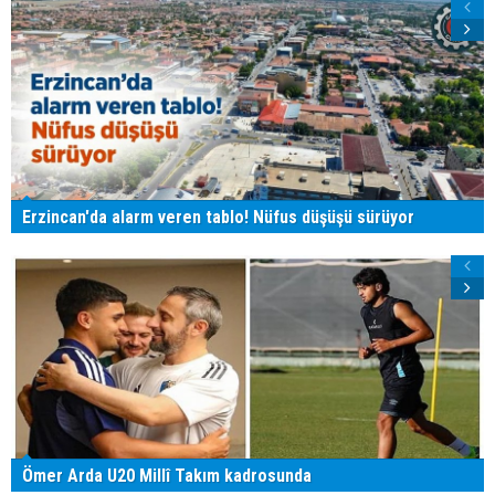
Erzincan'da alarm veren tablo! Nüfus düşüşü sürüyor
Ömer Arda U20 Millî Takım kadrosunda