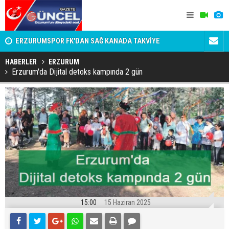
n
ERZURUMSPOR FK'DAN SAĞ KANADA TAKVİYE
SÜSLÜ ÜST
DAKİKALIK
HABERLER
ERZURUM
Erzurum'da Dijital detoks kampında 2 gün
15:00
15 Haziran 2025