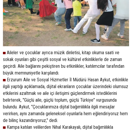
Aileler ve çocuklar ayrıca müzik dinletisi, kitap okuma saati ve
sokak oyunları gibi çeşitli sosyal ve kültürel etkinliklerle de zaman
geçirdi. Aile bağlarını pekiştiren bu etkinlikler, katılımcılar tarafından
büyük memnuniyetle karşılandı.
Erzurum Aile ve Sosyal Hizmetler İl Müdürü Hasan Aykut, etkinlikle
ilgili yaptığı açıklamada, dijital ekranların çocuklar üzerindeki olumsuz
etkilerini azaltmak ve aile içi iletişimi güçlendirmek istediklerini
belirterek, "Güçlü aile, güçlü toplum, güçlü Türkiye" vurgusunda
bulundu. Aykut, "Çocuklarımıza dijital bağımlılıkla ilgili mesajlar
verirken, aynı zamanda geleneksel oyunlarla hem eğlendiriyoruz hem
de bilinç kazandırıyoruz," dedi.
Kampa katılan velilerden Nihal Karakayalı, dijital bağımlılıkla