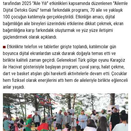
tarafından 2025 "Aile Yılı" etkinlikleri kapsamında düzenlenen "Ailemle
Dijital Detoks Günü" temalı farkındalık programı, 70 aile ve yaklaşık
100 çocuğun katılımıyla gerçekleştirildi. Etkinliğin amacı, dijital
bağımlılığın aile bireyleri üzerindeki etkilerine dikkat çekmek, ekran
bağımlılığına karşı farkındalık oluşturmak ve yüz yüze iletişimi
güçlendirmek olarak açıklandı.
Etkinlikte telefon ve tabletler girişte toplandı, katılımcılar gün
boyunca dijital ekranlardan uzak durarak doğayla temas etti ve
birlikte kaliteli zaman geçirdi. Geleneksel Türk gölge oyunu Karagöz
ile Hacivat gösterisiyle başlayan program; çuval yarışı, halat çekme,
dart ve basket atışları gibi hareketli aktivitelerle devam etti. Çocuklar
hem fiziksel olarak enerjilerini attı hem de aileleriyle birlikte eğlenceli
anlar yaşadı.