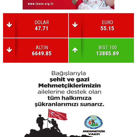
DOLAR
EURO
47.71
55.15
ALTIN
BIST 100
6649.85
13885.89