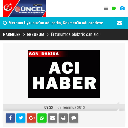
Merhum Uykusuz'un adı parka, Sekmen'in adı caddeye
Konuşanlar'
verildi
Gözaltına a
Erzurum’da elektrik can aldı!
HABERLER
ERZURUM
09:32
03 Temmuz 2012