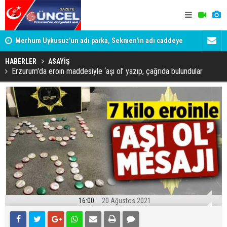
Merhum Uykusuz'un adı parka, Sekmen'in adı caddeye
Konuşanlar'
verildi
Gözaltına a
HABERLER
ASAYİŞ
Erzurum'da eroin maddesiyle ‘aşı ol’ yazıp, çağrıda bulundular
16:00
20 Ağustos 2021