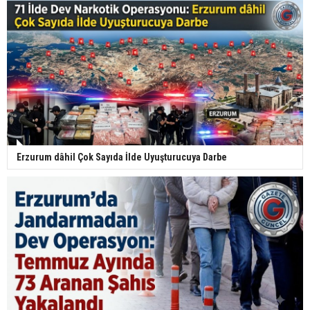
Erzurum dâhil Çok Sayıda İlde Uyuşturucuya Darbe