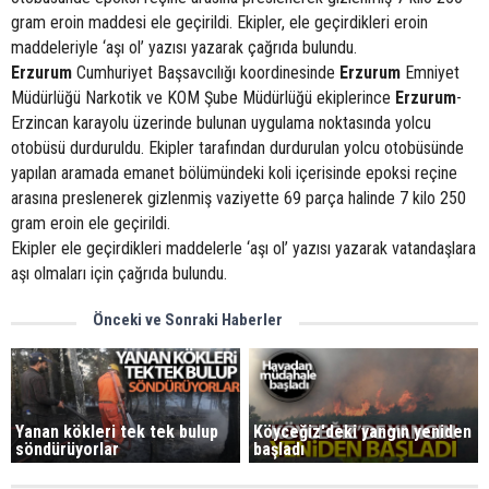
gram eroin maddesi ele geçirildi. Ekipler, ele geçirdikleri eroin
maddeleriyle ‘aşı ol’ yazısı yazarak çağrıda bulundu.
Erzurum
Cumhuriyet Başsavcılığı koordinesinde
Erzurum
Emniyet
Müdürlüğü Narkotik ve KOM Şube Müdürlüğü ekiplerince
Erzurum
-
Erzincan karayolu üzerinde bulunan uygulama noktasında yolcu
otobüsü durduruldu. Ekipler tarafından durdurulan yolcu otobüsünde
yapılan aramada emanet bölümündeki koli içerisinde epoksi reçine
arasına preslenerek gizlenmiş vaziyette 69 parça halinde 7 kilo 250
gram eroin ele geçirildi.
Ekipler ele geçirdikleri maddelerle ‘aşı ol’ yazısı yazarak vatandaşlara
aşı olmaları için çağrıda bulundu.
Önceki ve Sonraki Haberler
Yanan kökleri tek tek bulup
Köyceğiz'deki yangın yeniden
söndürüyorlar
başladı