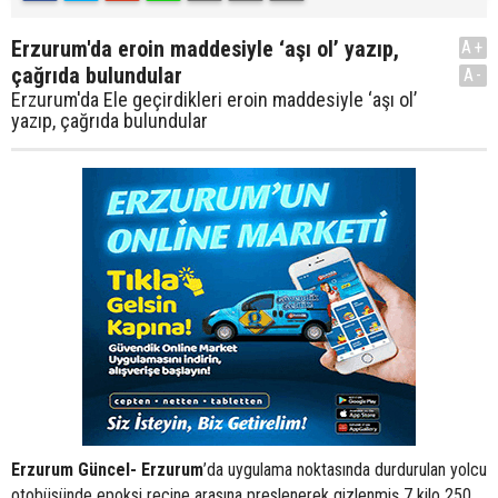
Erzurum'da eroin maddesiyle ‘aşı ol’ yazıp,
A+
çağrıda bulundular
A-
Erzurum'da Ele geçirdikleri eroin maddesiyle ‘aşı ol’
yazıp, çağrıda bulundular
Erzurum Güncel- Erzurum
’da uygulama noktasında durdurulan yolcu
otobüsünde epoksi reçine arasına preslenerek gizlenmiş 7 kilo 250