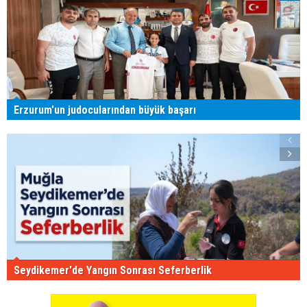
Erzurum'un judocularından büyük başarı
Seydikemer'de Yangın Sonrası Seferberlik