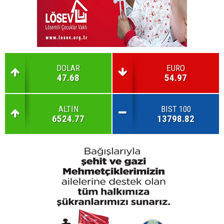
DOLAR
EURO
47.68
54.97
ALTIN
BIST 100
6524.77
13798.82