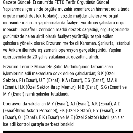
Gazete Güncel- Erzurum'da FETÖ Terör Örgütünün Güncel
Yapılanması içerisinde örgüte müzahir esnaflardan himmet adı altında
örgüte maddi destek topladığı, sözde mağdur ailelere ve örgüt
içerisinde mahrem yapılanmalarda faaliyet yürütmüş şahıslara örgüt
mensubu esnaflar üzerinden maddi destek sağladığı, örgüt içerisinde
günümüzde halen aktif olarak faaliyet yürüttüğü tespit edilen
şahıslara yönelik olarak Erzurum merkezli Karaman, Şanlıurfa, İstanbul
ve Ankara illerinde eş zamanlı operasyon gerçekleştirildi. Yapılan
operasyonlarda 20 şahıs yakalanarak gözaltına alındı.
Erzurum Terörle Mücadele Şube Müdürlüğünce tamamlanan
işlemlerinin adli makamlara sevk edilen şahıslardan; S.K (Özel
Sektör), F.I (Esnaf), U.T (Esnaf), K.A (Esnaf), E.S (Esnaf), M.A.K
(Esnaf), H.K (Özel Sektör-İhraç Memur), N.B (Esnaf), S.G (Esnaf) ve
M.Y (Esnaf) isimli şahıslar tutuklandı.
Operasyonda yakalanan M.Y (Esnaf), A.I (Esnaf), A.K (Esnaf), A.D
(Esnaf-İhraç Askeri Personel), F.K (Özel Sektör), E.Y (Esnaf), Z.K
(Esnaf), O.I (Esnaf), E.K (Esnaf) ve M.E (Özel Sektör) isimli şahıslar
ise adli kontrol şartıyla serbest bırakıldı.