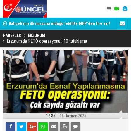
Bahçeli'nin ilk imzacısı olduğu teklifte MHP'den fire var!
Siyaset-Se
İşte imzalamayan o isim
Altınok ve K
HABERLER
ERZURUM
Erzurum'da FETÖ operasyonu!: 10 tutuklama
12:36
06 Haziran 2025