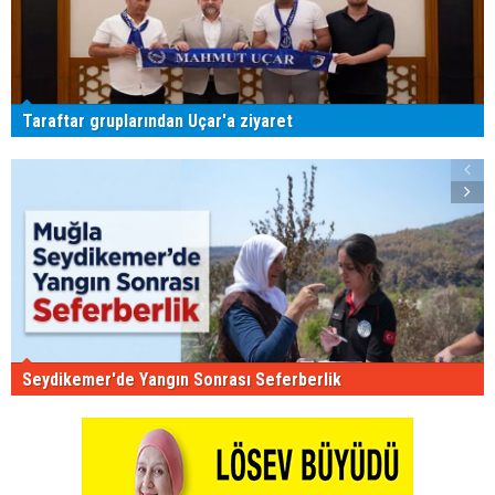
Taraftar gruplarından Uçar'a ziyaret
Seydikemer'de Yangın Sonrası Seferberlik