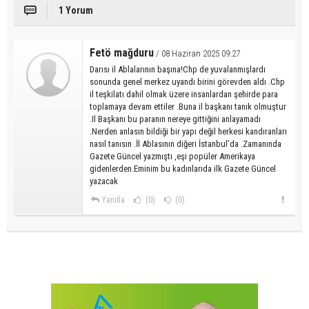
1 Yorum
Fetö mağduru
/ 08 Haziran 2025 09:27
Darısı il Ablalarının başına!Chp de yuvalanmışlardı
sonunda genel merkez uyandı birini görevden aldı .Chp
il teşkilatı dahil olmak üzere insanlardan şehirde para
toplamaya devam ettiler .Buna il başkanı tanık olmuştur
.Il Başkanı bu paranın nereye gittiğini anlayamadı
.Nerden anlasın bildiği bir yapı değil herkesi kandıranları
nasıl tanısın .İl Ablasının diğeri İstanbul’da .Zamanında
Gazete Güncel yazmıştı ,eşi popüler Amerikaya
gidenlerden.Eminim bu kadınlarıda ilk Gazete Güncel
yazacak
Yanıtla
(0)
(0)