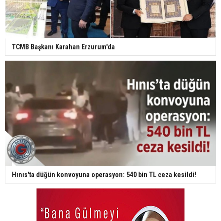
TCMB Başkanı Karahan Erzurum'da
Hınıs'ta düğün konvoyuna operasyon: 540 bin TL ceza kesildi!