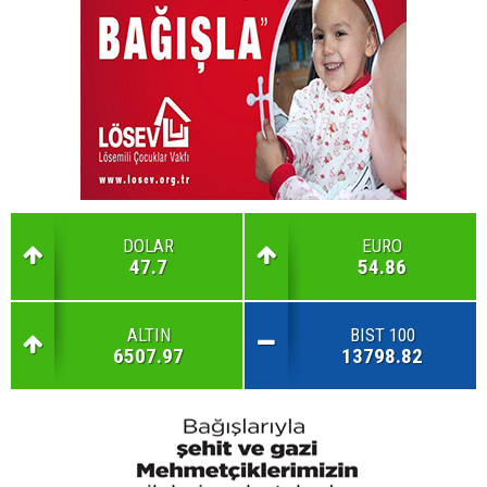
DOLAR
EURO
47.7
54.86
ALTIN
BIST 100
6507.97
13798.82