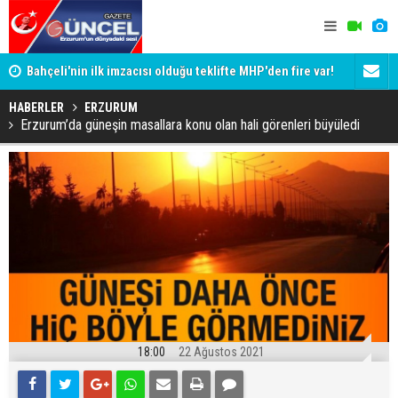
Bahçeli'nin ilk imzacısı olduğu teklifte MHP'den fire var!
Siyaset-Se
İşte imzalamayan o isim
Altınok ve K
HABERLER
ERZURUM
Erzurum’da güneşin masallara konu olan hali görenleri büyüledi
18:00
22 Ağustos 2021