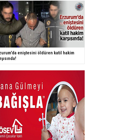
zurum'da eniştesini öldüren katil hakim
rşısında!