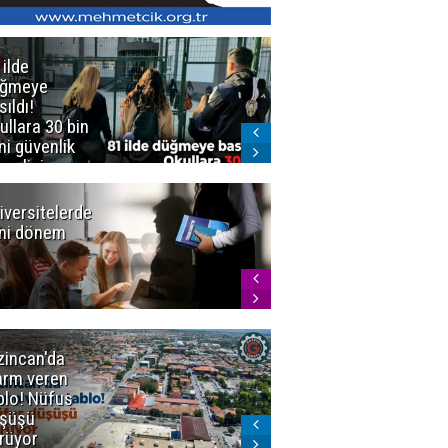
 ilde
Erzurum'da
üğmeye
Kürekle
sıldı!
işlenen
ullara 30 bin
vahşette karar
ni güvenlik
kesinleşti!
revlisi
Yargıtay
cezaları onadı
iversitelerde
Başkan
ni dönem
Sekmen'den
Tercih
Döneminde
Erzurum
Vurgusu
zincan'da
Meteoroloji
arm veren
uyardı!
blo! Nüfus
Doğu'ya yaz
şüşü
gelmeyecek
rüyor