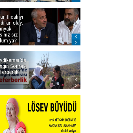
un Ilıcalı'yı
İstanbul'da
zdıran olay:
mavi-beyaz
nyak
buluşma
sınız siz
lum ya?
ydikemer'de
Muğla
ngın Sonrası
Büyükşehir
ferberlik
Tüm
İmkânlarıyla
Yangın
Sahasında