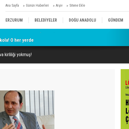
Ana Sayfa
Günün Haberleri
Arşiv
Sitene Ekle
ERZURUM
BELEDİYELER
DOĞU ANADOLU
GÜNDEM
kola! O her yerde
SİYASET
AFAD/ SAVAŞ
SPOR
a kirliliği yokmuş!
KÜLTÜR/SANAT//MAĞAZİN
BODRUM