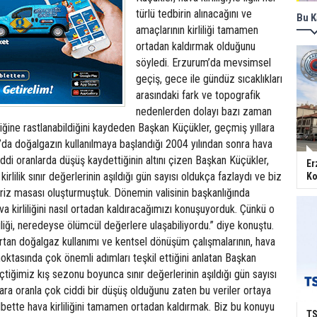
türlü tedbirin alınacağını ve
Bu K
amaçlarının kirliliği tamamen
ortadan kaldırmak olduğunu
söyledi. Erzurum’da mevsimsel
geçiş, gece ile gündüz sıcaklıkları
arasındaki fark ve topografik
nedenlerden dolayı bazı zaman
iliğine rastlanabildiğini kaydeden Başkan Küçükler, geçmiş yıllara
’da doğalgazın kullanılmaya başlandığı 2004 yılından sonra hava
 ciddi oranlarda düşüş kaydettiğinin altını çizen Başkan Küçükler,
Er
rlilik sınır değerlerinin aşıldığı gün sayısı oldukça fazlaydı ve biz
Ko
riz masası oluşturmuştuk. Dönemin valisinin başkanlığında
ava kirliliğini nasıl ortadan kaldıracağımızı konuşuyorduk. Çünkü o
liği, neredeyse ölümcül değerlere ulaşabiliyordu.” diye konuştu.
rtan doğalgaz kullanımı ve kentsel dönüşüm çalışmalarının, hava
noktasında çok önemli adımları teşkil ettiğini anlatan Başkan
tiğimiz kış sezonu boyunca sınır değerlerinin aşıldığı gün sayısı
lara oranla çok ciddi bir düşüş olduğunu zaten bu veriler ortaya
bette hava kirliliğini tamamen ortadan kaldırmak. Biz bu konuyu
TS