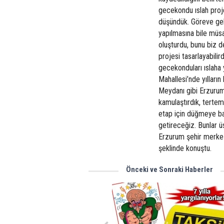
gecekondu ıslah proje
düşündük. Göreve ge
yapılmasına bile müs
oluşturdu, bunu biz d
projesi tasarlayabil
gecekonduları ıslaha 
Mahallesi’nde yılların
Meydanı gibi Erzurum’
kamulaştırdık, tertem
etap için düğmeye ba
getireceğiz. Bunlar 
Erzurum şehir merkezi
şeklinde konuştu.
Önceki ve Sonraki Haberler