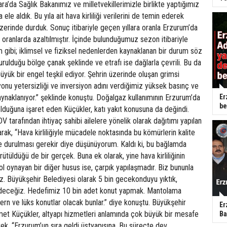
ra’da Sağlık Bakanımız ve milletvekillerimizle birlikte yaptığımız
a ele aldık. Bu yıla ait hava kirliliği verilerini de temin ederek
üzerinde durduk. Sonuç itibariyle geçen yıllara oranla Erzurum’da
di oranlarda azaltılmıştır. İçinde bulunduğumuz sezon itibariyle
m gibi; iklimsel ve fiziksel nedenlerden kaynaklanan bir durum söz
rulduğu bölge çanak şeklinde ve etrafı ise dağlarla çevrili. Bu da
büyük bir engel teşkil ediyor. Şehrin üzerinde oluşan grimsi
yonu yetersizliği ve inversiyon adını verdiğimiz yüksek basınç ve
aynaklanıyor.” şeklinde konuştu. Doğalgaz kullanımının Erzurum’da
Er
be
duğuna işaret eden Küçükler, katı yakıt konusuna da değindi.
 tarafından ihtiyaç sahibi ailelere yönelik olarak dağıtımı yapılan
ak, “Hava kirliliğiyle mücadele noktasında bu kömürlerin kalite
de durulması gerekir diye düşünüyorum. Kaldı ki, bu bağlamda
ürütüldüğü de bir gerçek. Buna ek olarak, yine hava kirliliğinin
l oynayan bir diğer husus ise, çarpık yapılaşmadır. Biz bununla
. Büyükşehir Belediyesi olarak 5 bin gecekonduyu yıktık,
eceğiz. Hedefimiz 10 bin adet konut yapmak. Mantolama
rn ve lüks konutlar olacak bunlar.” diye konuştu. Büyükşehir
Er
et Küçükler, altyapı hizmetleri anlamında çok büyük bir mesafe
Ba
erek, “Erzurum’un sıra geldi üstyapısına. Bu süreçte dev