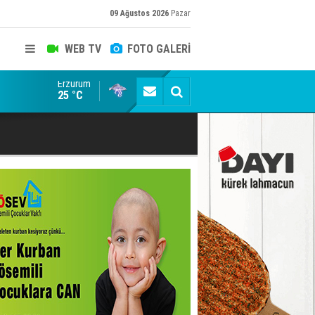
09 Ağustos 2026
Pazar
WEB TV
FOTO GALERİ
Erzurum
ADALET BAKANI AKIN GÜRLEK'E AÇIK İHBAR! BAKIRC
25 °C