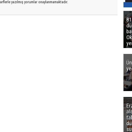
arflerle yazılmış yorumlar onaylanmamaktadır.
81
d
ba
Ok
ye
gö
Ün
ye
Er
al
ta
dü
sü