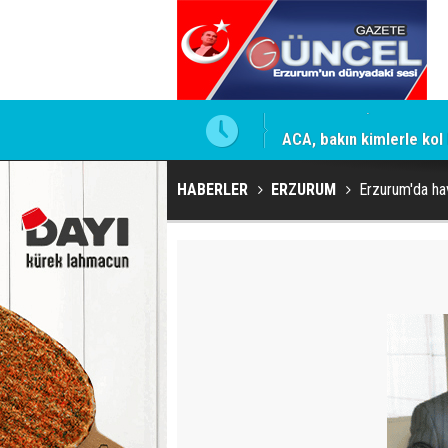
ACA, bakın kimlerle kol 
HABERLER
ERZURUM
Erzurum'da hav