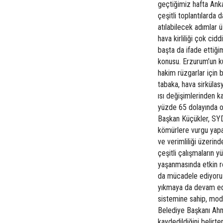
geçtiğimiz hafta Anka
çeşitli toplantılarda d
atılabilecek adımlar 
hava kirliliği çok cid
başta da ifade ettiği
konusu. Erzurum’un ku
hakim rüzgarlar için 
tabaka, hava sirkülas
ısı değişimlerinden k
yüzde 65 dolayında ol
Başkan Küçükler, SYDV
kömürlere vurgu yapar
ve verimliliği üzerin
çeşitli çalışmaların y
yaşanmasında etkin ro
da mücadele ediyoruz
yıkmaya da devam ed
sistemine sahip, mode
Belediye Başkanı Ahm
kaydedildiğini belirt