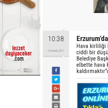
Erzurum'da
10:38
Hava kirliliğ
ciddi bir düş
15 Aralık 2011
Belediye Baş
elbette hava 
kaldırmaktır”