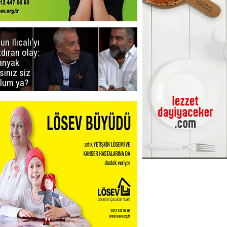
un Ilıcalı'yı
İstanbul'da
zdıran olay:
mavi-beyaz
nyak
buluşma
sınız siz
lum ya?