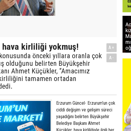
Ac
kı
Ma
mı
 hava kirliliği yokmuş!
oğ
A+
i konusunda önceki yıllara oranla çok
A-
üş olduğunu belirten Büyükşehir
kanı Ahmet Küçükler, “Amacımız
kirliliğini tamamen ortadan
dedi.
Erzurum Güncel- Erzurum’un çok
ciddi değişim ve gelişim süreci
yaşadığını belirten Büyükşehir
Belediye Başkanı Ahmet
Küçükler, hava kirliliğiyle ilgili her