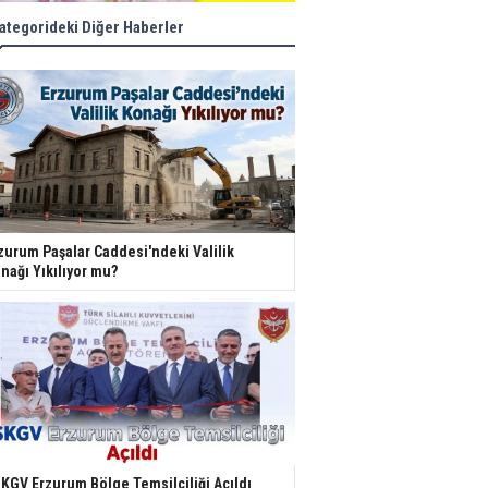
ategorideki Diğer Haberler
zurum Paşalar Caddesi'ndeki Valilik
nağı Yıkılıyor mu?
KGV Erzurum Bölge Temsilciliği Açıldı