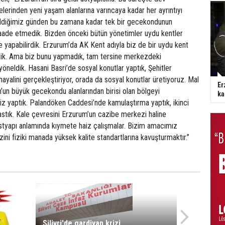
lerinden yeni yaşam alanlarına varıncaya kadar her ayrıntıyı
ldiğimiz günden bu zamana kadar tek bir gecekondunun
aade etmedik. Bizden önceki bütün yönetimler uydu kentler
e yapabilirdik. Erzurum’da AK Kent adıyla biz de bir uydu kent
irdik. Ama biz bunu yapmadık, tam tersine merkezdeki
yöneldik. Hasani Basri’de sosyal konutlar yaptık, Şehitler
 hayalini gerçekleştiriyor, orada da sosyal konutlar üretiyoruz. Mal
Er
un büyük gecekondu alanlarından birisi olan bölgeyi
ka
iz yaptık. Palandöken Caddesi’nde kamulaştırma yaptık, ikinci
stık. Kale çevresini Erzurum’un cazibe merkezi haline
üstyapı anlamında kıymete haiz çalışmalar. Bizim amacımız
ni fiziki manada yüksek kalite standartlarına kavuşturmaktır.”
Silivri'de gardiyan krizi