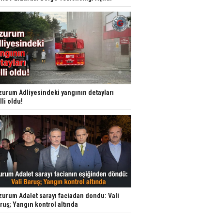
zurum Adliyesindeki yangının detayları
lli oldu!
zurum Adalet sarayı faciadan dondu: Vali
ruş; Yangın kontrol altında