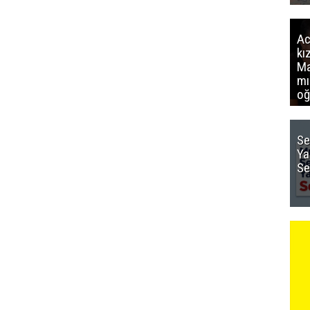
Ac
kı
Ma
mı
oğ
Se
Ya
Se