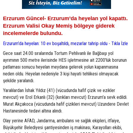
Erzurum Güncel- Erzurum’da heyelan yol kapattı.
Erzurum Valisi Okay Memiş bölgeye giderek
incelemelerde bulundu.
Erzurum’da heyelan: 10 ev boşaltıldı, mezarlar tahrip oldu - Tıkla İzle
Gece saat 24.00 sıralarında Tortum Pehlivanlı ile Bağbaşı yol
ayrımının 500 metre ilerisinde HES işletmesine ait 2200'lük borunun
patlaması sonucu heyelan meydana gelerek yolun kapanmasına
neden oldu. Heyelan nedeniyle 3 kişi hayati tehlikesi olmayacak
şekilde yaralandı.
Yaralılardan İshak Yıldız (41) (vücudunda hafif çizik ve ezikler
mevcut) ve Erol Erkanlı (32) (kırıkları mevcut) Erzurum'a sevk edildi.
Murat Akçakoca (vücudunda hafif çizikleri mevcut) Uzundere Devlet
Hastanesinde tedavi altına alındı.
Olay yerine AFAD, Jandarma, ambulans ve sağlık ekipleri, itfaiye,
Büyükşehir Belediyesi şantiyesinden iş makinası, Karayolları ekibi,