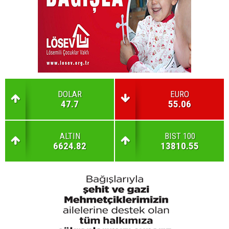
DOLAR
EURO
47.7
55.06
ALTIN
BIST 100
6624.82
13810.55