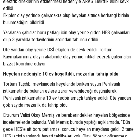
elektrik direklerinin etkilenmesi nedeniyle ARAS Elektrik ekibi sevk
edildi.
Ekipler olay yerinde çalışmakta olup heyelan altında herhangi birinin
bulunmadığını bildirildi.
Yaralanan şahıslar boru patlağı için olay yerine giden HES çalışanları
olup 3 yaralıda tedavilerinin ardından taburcu edildi.
Öte yandan olay yerine DSİ ekipleri de sevk edildi. Tortum
Kaymakamımız olayın akabinde olay yerine intikal ederek çalışmaları
bizzat koordine ediyor.
Heyelan nedeniyle 10 ev boşaltıldı, mezarlar tahrip oldu
Tortum Taşdibi mevkiindeki heyelanda biriken suyun Pehlivanlı
istikametinde bulunan evlere zarar verebileceği düşünülerek
Pehlivanlı istikametine 10 ev tedbir amaçlı tahliye edildi. Öte yandan
çok sayıda mezarlık da tahrip oldu.
Erzurum Valisi Okay Memiş ve beraberindekiler heyelan bölgesinde
incelemelerde bulundu. Vali Memiş burada yaptığı açıklamada, “Dün
gece HES'e ait boru patlaması sonucu heyelan meydana geldi. 2 tane
HES işçisi yaralandı, hayati tehlikeleri yok. Olayı öğrenir öğrenmez