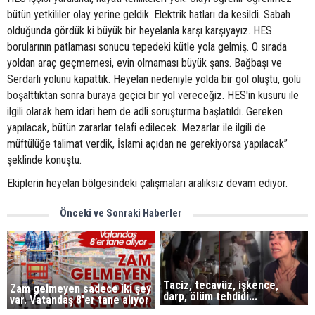
bütün yetkililer olay yerine geldik. Elektrik hatları da kesildi. Sabah
olduğunda gördük ki büyük bir heyelanla karşı karşıyayız. HES
borularının patlaması sonucu tepedeki kütle yola gelmiş. O sırada
yoldan araç geçmemesi, evin olmaması büyük şans. Bağbaşı ve
Serdarlı yolunu kapattık. Heyelan nedeniyle yolda bir göl oluştu, gölü
boşalttıktan sonra buraya geçici bir yol vereceğiz. HES'in kusuru ile
ilgili olarak hem idari hem de adli soruşturma başlatıldı. Gereken
yapılacak, bütün zararlar telafi edilecek. Mezarlar ile ilgili de
müftülüğe talimat verdik, İslami açıdan ne gerekiyorsa yapılacak”
şeklinde konuştu.
Ekiplerin heyelan bölgesindeki çalışmaları aralıksız devam ediyor.
Önceki ve Sonraki Haberler
Taciz, tecavüz, işkence,
Zam gelmeyen sadece iki şey
darp, ölüm tehdidi...
var. Vatandaş 8'er tane alıyor