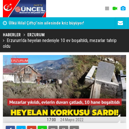
Ülkü Hilal Çiftçi’nin ailesinde kriz büyüyor!
Cumhurbaşka
sahaya iniy
HABERLER
ERZURUM
Erzurum’da heyelan nedeniyle 10 ev boşaltıldı, mezarlar tahrip
oldu
17:00
24 Mayıs 2022