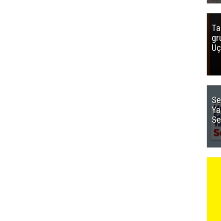
Ta
gr
Uç
Se
Ya
Se