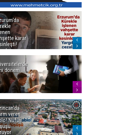
zurum'da
Erzurum dâhil
rekle
Çok Sayıda
lenen
İlde
hşette karar
Uyuşturucuya
sinleşti!
Darbe
rgıtay
zaları onadı
iversitelerde
Başkan
ni dönem
Sekmen'den
Tercih
Döneminde
Erzurum
Vurgusu
zincan'da
Meteoroloji
arm veren
uyardı!
blo! Nüfus
Doğu'ya yaz
şüşü
gelmeyecek
rüyor