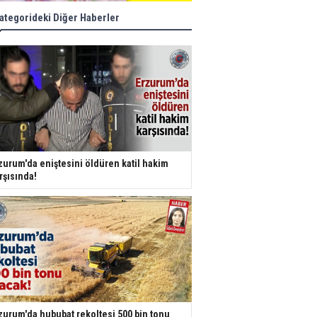
ategorideki Diğer Haberler
zurum'da eniştesini öldüren katil hakim
rşısında!
zurum'da hububat rekoltesi 500 bin tonu