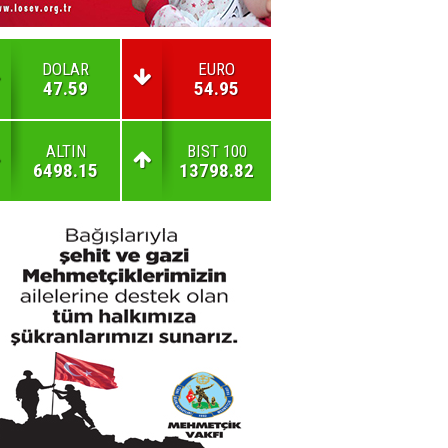
DOLAR
EURO
47.59
54.95
ALTIN
BIST 100
6498.15
13798.82