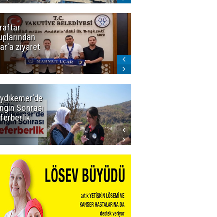
raftar
Ligde yeni
uplarından
sezon
ar'a ziyaret
başlıyor! İlk
düdük Bolu'da
çalacak
ydikemer'de
Muğla
ngın Sonrası
Büyükşehir
ferberlik
Tüm
İmkânlarıyla
Yangın
Sahasında