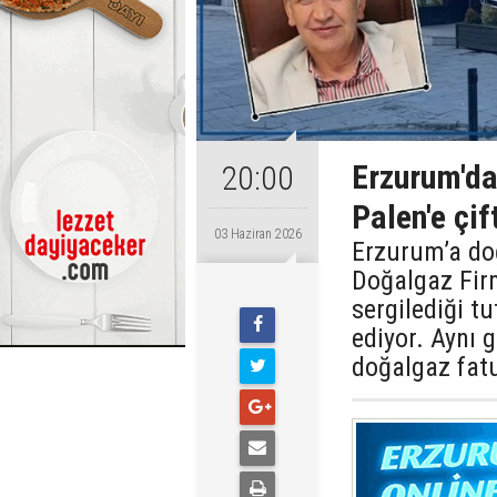
Erzurum'da
20:00
Palen'e çif
03 Haziran 2026
​​​​​​​Erzurum
Doğalgaz Fir
sergilediği t
ediyor. Aynı g
doğalgaz fatu