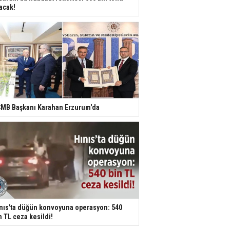
acak!
MB Başkanı Karahan Erzurum'da
nıs'ta düğün konvoyuna operasyon: 540
n TL ceza kesildi!