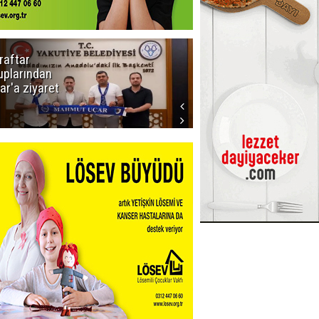
raftar
Ligde yeni
uplarından
sezon
ar'a ziyaret
başlıyor! İlk
düdük Bolu'da
çalacak