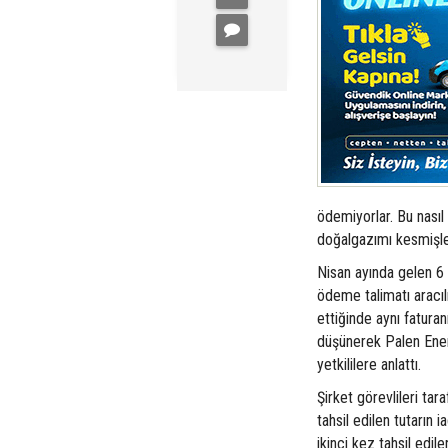
ödemiyorlar. Bu nasıl
doğalgazımı kesmişler
Nisan ayında gelen 6 
ödeme talimatı aracıl
ettiğinde aynı faturanı
düşünerek Palen Ener
yetkililere anlattı.
Şirket görevlileri tar
tahsil edilen tutarın 
ikinci kez tahsil edi