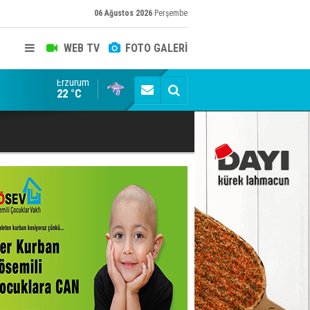
06 Ağustos 2026
Perşembe
WEB TV
FOTO GALERİ
Erzurum
ADALET BAKANI AKIN GÜRLEK'E AÇIK İHBAR! BAKIRC
22 °C