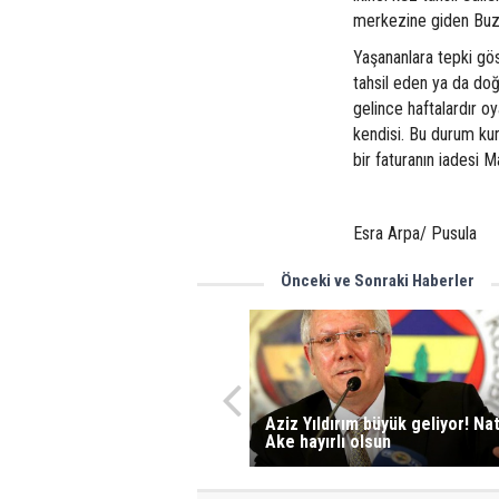
merkezine giden Buzla
Yaşananlara tepki gös
tahsil eden ya da do
gelince haftalardır oy
kendisi. Bu durum kur
bir faturanın iadesi M
Esra Arpa/ Pusula
Önceki ve Sonraki Haberler
Aziz Yıldırım büyük geliyor! Na
Ake hayırlı olsun