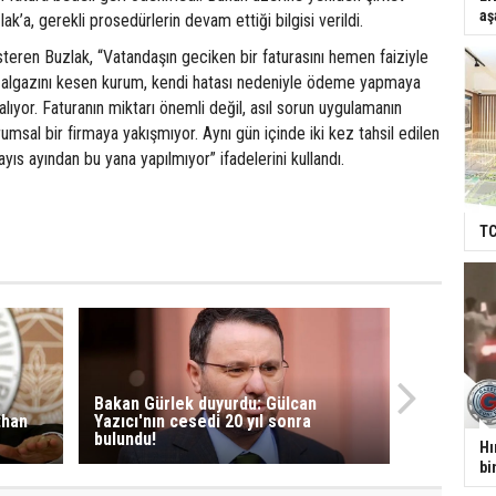
aş
k’a, gerekli prosedürlerin devam ettiği bilgisi verildi.
teren Buzlak, “Vatandaşın geciken bir faturasını hemen faiziyle
ğalgazını kesen kurum, kendi hatası nedeniyle ödeme yapmaya
alıyor. Faturanın miktarı önemli değil, asıl sorun uygulamanın
umsal bir firmaya yakışmıyor. Aynı gün içinde iki kez tahsil edilen
ayıs ayından bu yana yapılmıyor” ifadelerini kullandı.
TC
Bakan Gürlek duyurdu: Gülcan
than
Yazıcı'nın cesedi 20 yıl sonra
bulundu!
Hı
bi