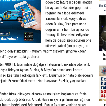
doğalgaz faturası bedeli, aradan
Bu K
bir aydan fazla süre geçmesine
rağmen hala iade edilmedi.
Yaşananlara dilekçeyle itiraz
eden Buzlak, “İşin parasında
değilim ama hem bir ay içinde
faturayı iki kez tahsil ediyorlar
hem de çeşitli prosedürleri öne
sürerek yatırdığım parayı geri
 bir ciddiyetsizliktir? Faturamı yatırmasaydım şimdiye kadar
Er
di” diyerek tepki gösterdi.
ka
bin 900 TL tutarındaki doğalgaz faturasını bankadaki otomatik
ığıyla ödeyen Ayhan Buzlak, 8 Mayıs’ta hesaplarını kontrol
n iki kez tahsil edildiğini fark etti. Durumun bir hata olabileceğini
ji’nin Erzurum’daki merkezine başvuran Buzlak, yaşananları
afından itiraz dilekçesi alınarak resmi işlem başlatıldı ve fazla
iade edileceği bildirildi. Ancak Haziran ayına girilmesine rağmen
len fatura bedeli geri ödenmedi. Bunun üzerine yeniden şirket
Er