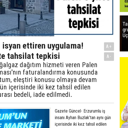
Ta
gr
Uç
 isyan ettiren uygulama!
A+
te tahsilat tepkisi
A-
’a doğalgaz dağıtım hizmeti veren Palen
ması'nın faturalandırma konusunda
utum, eleştiri konusu olmaya devam
ün içerisinde iki kez tahsil edilen
rası bedeli, iade edilmedi.
Gazete Güncel- Erzurumlu iş
insanı Ayhan Buzlak’tan aynı gün
içerisinde iki kez tahsil edilen