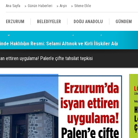
Ana Sayfa
Günün Haberleri
Arşiv
Sitene Ekle
ERZURUM
BELEDİYELER
DOĞU ANADOLU
GÜNDEM
de Haklılığın Resmi: Selami Altınok ve Kirli İlişkiler Ağı
SİYASET
AFAD/ SAVAŞ
SPOR
an ettiren uygulama! Palen'e çifte tahsilat tepkisi
KÜLTÜR/SANAT//MAĞAZİN
BODRUM