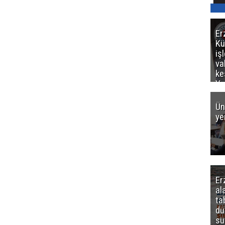
Er
Kü
iş
va
ke
Ya
ce
Ün
ye
Er
al
ta
dü
sü