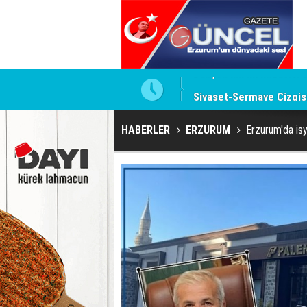
te imzalamayan o isim
Siyaset-Sermaye Çizgisin
HABERLER
ERZURUM
Erzurum'da isy