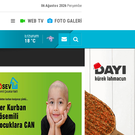
06 Ağustos 2026
Perşembe
WEB TV
FOTO GALERİ
Erzurum
SÜRPRİZ İSTİFA ÖNCESİ KRİTİK TEMAS: ZİYARET 
18 °C