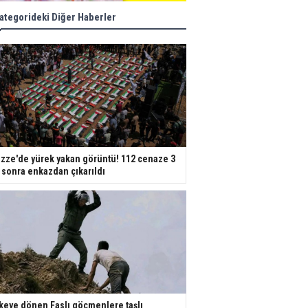
ategorideki Diğer Haberler
zze'de yürek yakan görüntü! 112 cenaze 3
l sonra enkazdan çıkarıldı
keye dönen Faslı göçmenlere taşlı