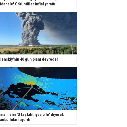
dahale! Görüntüler infial yarattı
lenskiy'nin 40 gün planı devrede!
man isim 'O fay kilitliyse bile' diyerek
tanbulluları uyardı