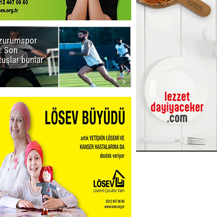
zurumspor
Naruman'dan
: Son
sempatik
tuşlar bunlar
mesaj