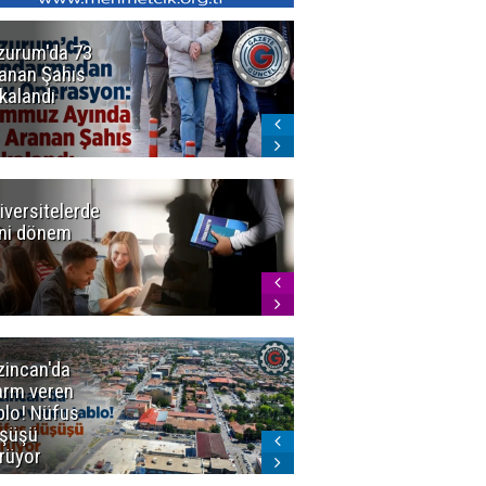
zurum'da 73
Bakan Gürlek
anan Şahıs
duyurdu! 7
kalandı
şirkete
kayyum atandı,
72 şüpheli
gözaltına
alındı
iversitelerde
Başkan
ni dönem
Sekmen'den
Tercih
Döneminde
Erzurum
Vurgusu
zincan'da
Meteoroloji
arm veren
uyardı!
blo! Nüfus
Doğu'ya yaz
şüşü
gelmeyecek
rüyor