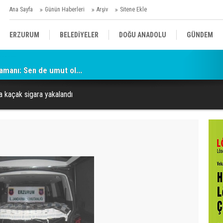
Ana Sayfa
Günün Haberleri
Arşiv
Sitene Ekle
ERZURUM
BELEDİYELER
DOĞU ANADOLU
GÜNDEM
amanı: Sen de umut ol...
SİYASET
AFAD/ SAVAŞ
SPOR
 kaçak sigara yakalandı
KÜLTÜR/SANAT//MAĞAZİN
BODRUM