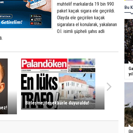
muhtelif markalarda 19 bin 990
Bu K
paket kaçak sigara ele geçirildi.
Olayda ele geçirilen kaçak
sigaralara el konularak, yakalanan
O.İ. isimli şüpheli şahıs adli
i.
Ga
yı
Birleşme, teşekkürle duyuruldu!
mez!
Ül