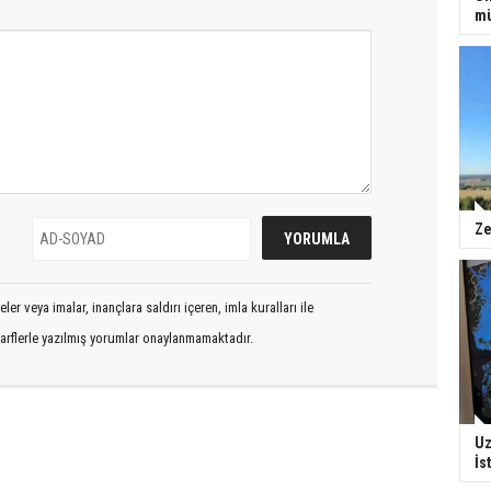
mü
Ze
er veya imalar, inançlara saldırı içeren, imla kuralları ile
arflerle yazılmış yorumlar onaylanmamaktadır.
Uz
İs