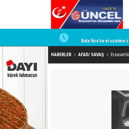
Bala İkra'ya el uzatma z
HABERLER
AFAD/ SAVAŞ
Erzurum'da