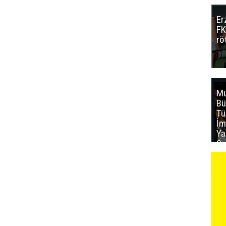
Er
FK
rö
Mu
Bü
T
İm
Ya
Sa