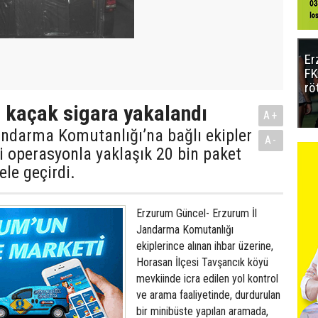
Er
FK
rö
 kaçak sigara yakalandı
A+
andarma Komutanlığı’na bağlı ekipler
A-
i operasyonla yaklaşık 20 bin paket
ele geçirdi.
Erzurum Güncel- Erzurum İl
Jandarma Komutanlığı
ekiplerince alınan ihbar üzerine,
Horasan İlçesi Tavşancık köyü
mevkiinde icra edilen yol kontrol
ve arama faaliyetinde, durdurulan
bir minibüste yapılan aramada,