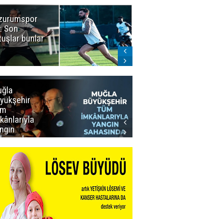
zurumspor
Naruman'dan
: Son
sempatik
tuşlar bunlar
mesaj
ğla
Muğla
yükşehir
Büyükşehir’den
üm
Personeline
kânlarıyla
Rekor
ngın
Promosyon
hasında