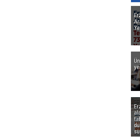
Er
Ar
Ya
Ün
ye
Er
al
ta
dü
sü