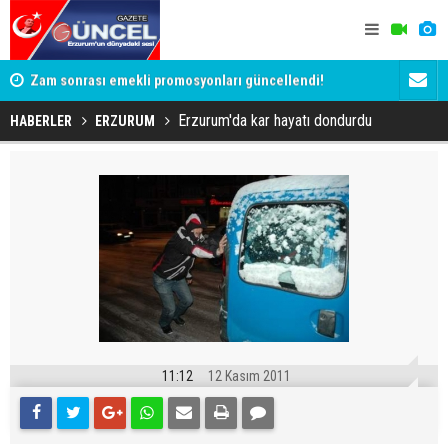
Zam sonrası emekli promosyonları güncellendi!
Salah anca
Ödemeler 32 bin TL'ye kadar çıkıyor
Erzurum'da kar hayatı dondurdu
HABERLER
ERZURUM
11:12
12 Kasım 2011