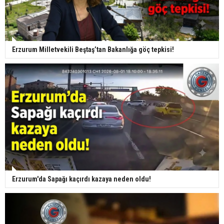
Erzurum Milletvekili Beştaş’tan Bakanlığa göç tepkisi!
Erzurum'da Sapağı kaçırdı kazaya neden oldu!