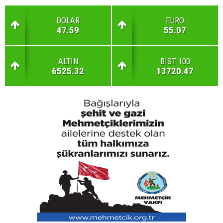
DOLAR
EURO
47.59
55.07
ALTIN
BIST 100
6525.32
13720.47