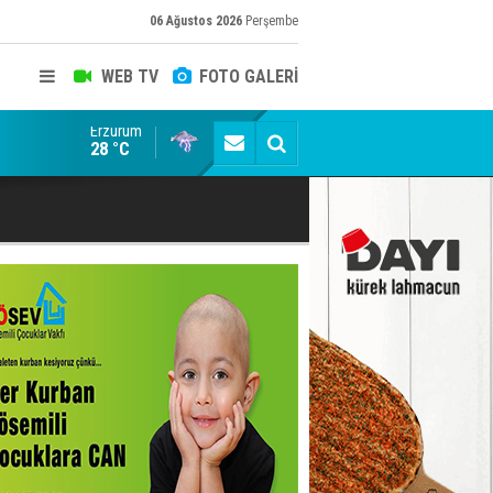
06 Ağustos 2026
Perşembe
WEB TV
FOTO GALERİ
Erzurum
Ertuğrul Özkök "Cumhurbaşkanına hakaret" suçundan 
28 °C