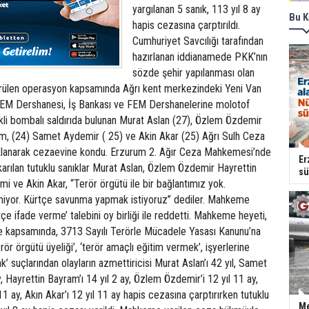
yargılanan 5 sanık, 113 yıl 8 ay
Bu K
hapis cezasına çarptırıldı.
Cumhuriyet Savcılığı tarafından
hazırlanan iddianamede PKK’nın
sözde şehir yapılanması olan
rülen operasyon kapsamında Ağrı kent merkezindeki Yeni Van
FEM Dershanesi, İş Bankası ve FEM Dershanelerine molotof
ekli bombalı saldırıda bulunan Murat Aslan (27), Özlem Özdemir
am, (24) Samet Aydemir ( 25) ve Akin Akar (25) Ağrı Sulh Ceza
lanarak cezaevine kondu. Erzurum 2. Ağır Ceza Mahkemesi’nde
Er
arılan tutuklu sanıklar Murat Aslan, Özlem Özdemir Hayrettin
sü
 ve Akin Akar, “Terör örgütü ile bir bağlantımız yok.
miyor. Kürtçe savunma yapmak istiyoruz” dediler. Mahkeme
rtçe ifade verme’ talebini oy birliği ile reddetti. Mahkeme heyeti,
 kapsamında, 3713 Sayılı Terörle Mücadele Yasası Kanunu’na
ör örgütü üyeliği’, ‘terör amaçlı eğitim vermek’, işyerlerine
’ suçlarından olayların azmettiricisi Murat Aslan’ı 42 yıl, Samet
, Hayrettin Bayram’ı 14 yıl 2 ay, Özlem Özdemir’i 12 yıl 11 ay,
 11 ay, Akın Akar’ı 12 yıl 11 ay hapis cezasına çarptırırken tutuklu
Me