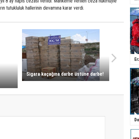
 yıl 8 ay hapis cezası verildi. Mahkeme verilen ceza hükmüyle
arın tutukluluk hallerinin devamına karar verdi.
Er
Sigara kaçağına darbe üstüne darbe!
Do