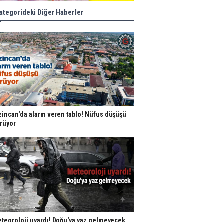
ategorideki Diğer Haberler
zincan'da alarm veren tablo! Nüfus düşüşü
rüyor
teoroloji uyardı! Doğu'ya yaz gelmeyecek