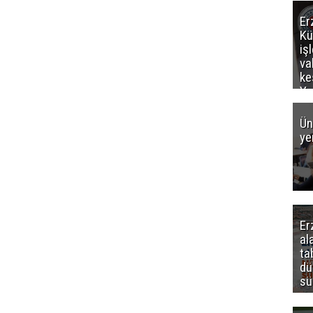
Er
Kü
iş
va
ke
Ya
ce
Ün
ye
Er
al
ta
dü
sü