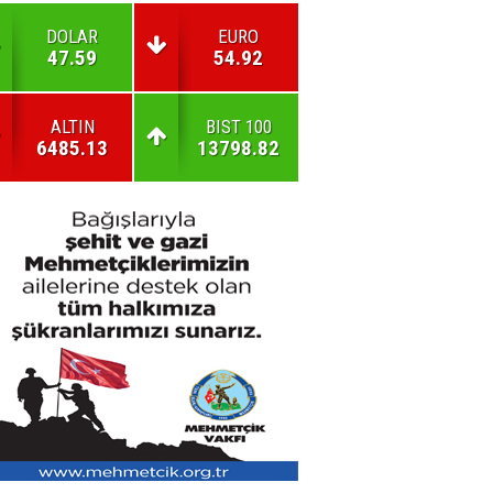
DOLAR
EURO
47.59
54.92
ALTIN
BIST 100
6485.13
13798.82