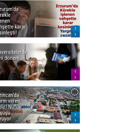
zurum'da
Erzurum dâhil
rekle
Çok Sayıda
lenen
İlde
hşette karar
Uyuşturucuya
sinleşti!
Darbe
rgıtay
zaları onadı
iversitelerde
Başkan
ni dönem
Sekmen'den
Tercih
Döneminde
Erzurum
Vurgusu
zincan'da
Meteoroloji
arm veren
uyardı!
blo! Nüfus
Doğu'ya yaz
şüşü
gelmeyecek
rüyor