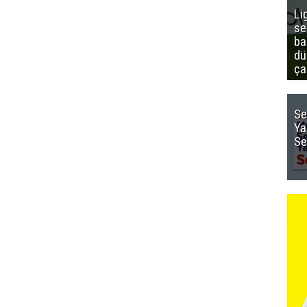
Li
se
ba
dü
ça
Se
Ya
Se