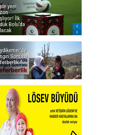
gde yeni
Dadaş'a
zon
güvenoyu
şlıyor! İlk
dük Bolu'da
lacak
ydikemer'de
Muğla
ngın Sonrası
Büyükşehir
ferberlik
Tüm
İmkânlarıyla
Yangın
Sahasında