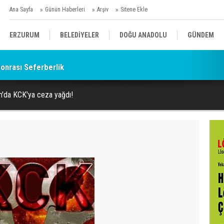
Ana Sayfa
Günün Haberleri
Arşiv
Sitene Ekle
ERZURUM
BELEDİYELER
DOĞU ANADOLU
GÜNDEM
onrası Seferberlik
SİYASET
AFAD/ SAVAŞ
SPOR
'da KCK'ya ceza yağdı!
KÜLTÜR/SANAT//MAĞAZİN
BODRUM