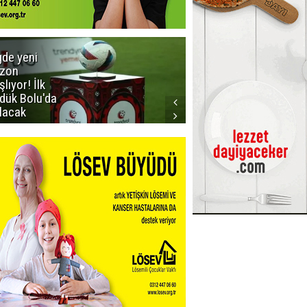
gde yeni
Dadaş'a
zon
güvenoyu
şlıyor! İlk
dük Bolu'da
lacak