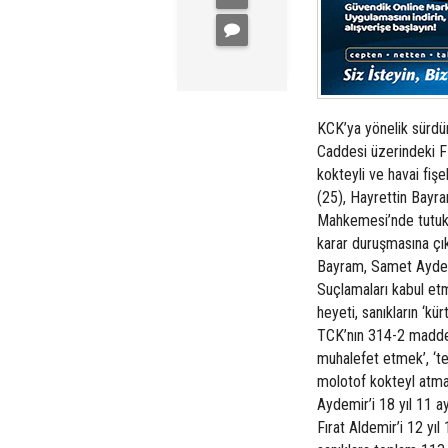
KCK’ya yönelik sürdü
Caddesi üzerindeki 
kokteyli ve havai fiş
(25), Hayrettin Bayr
Mahkemesi’nde tutuk
karar duruşmasına çık
Bayram, Samet Aydemi
Suçlamaları kabul et
heyeti, sanıkların ‘kü
TCK’nın 314-2 madde
muhalefet etmek’, ‘ter
molotof kokteyl atmak
Aydemir’i 18 yıl 11 ay
Fırat Aldemir’i 12 yıl