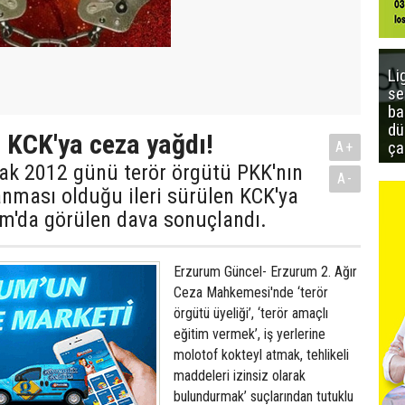
Li
se
ba
dü
 KCK'ya ceza yağdı!
ça
A+
cak 2012 günü terör örgütü PKK'nın
A-
anması olduğu ileri sürülen KCK'ya
um'da görülen dava sonuçlandı.
Erzurum Güncel- Erzurum 2. Ağır
Ceza Mahkemesi'nde ‘terör
örgütü üyeliği’, ‘terör amaçlı
eğitim vermek’, iş yerlerine
molotof kokteyl atmak, tehlikeli
maddeleri izinsiz olarak
bulundurmak’ suçlarından tutuklu