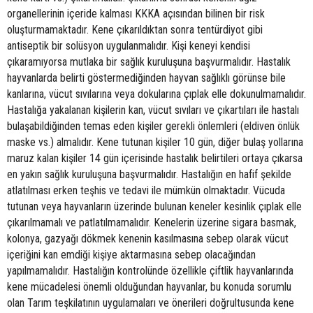
organellerinin içeride kalması KKKA açısından bilinen bir risk
oluşturmamaktadır. Kene çıkarıldıktan sonra tentürdiyot gibi
antiseptik bir solüsyon uygulanmalıdır. Kişi keneyi kendisi
çıkaramıyorsa mutlaka bir sağlık kuruluşuna başvurmalıdır. Hastalık
hayvanlarda belirti göstermediğinden hayvan sağlıklı görünse bile
kanlarına, vücut sıvılarına veya dokularına çıplak elle dokunulmamalıdır.
Hastalığa yakalanan kişilerin kan, vücut sıvıları ve çıkartıları ile hastalı
bulaşabildiğinden temas eden kişiler gerekli önlemleri (eldiven önlük
maske vs.) almalıdır. Kene tutunan kişiler 10 gün, diğer bulaş yollarına
maruz kalan kişiler 14 gün içerisinde hastalık belirtileri ortaya çıkarsa
en yakın sağlık kuruluşuna başvurmalıdır. Hastalığın en hafif şekilde
atlatılması erken teşhis ve tedavi ile mümkün olmaktadır. Vücuda
tutunan veya hayvanların üzerinde bulunan keneler kesinlik çıplak elle
çıkarılmamalı ve patlatılmamalıdır. Kenelerin üzerine sigara basmak,
kolonya, gazyağı dökmek kenenin kasılmasına sebep olarak vücut
içeriğini kan emdiği kişiye aktarmasına sebep olacağından
yapılmamalıdır. Hastalığın kontrolünde özellikle çiftlik hayvanlarında
kene mücadelesi önemli olduğundan hayvanlar, bu konuda sorumlu
olan Tarım teşkilatının uygulamaları ve önerileri doğrultusunda kene