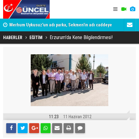
Merhum Uykusuz'un adı parka, Sekmen'in adı caddeye
Konuşanlar'
verildi
Gözaltına a
Erzurum'da Kene Bilgilendirmesi!
HABERLER
EĞİTİM
11:23
11 Haziran 2012