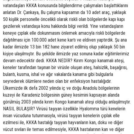
vatandaşları KKKA konusunda bilgilendirme çalışmaları başlattıklarını
anlatan Dr. Çankaya, Bu çalışma kapsamın da 10 adet araç, yaklaşık
50 kişilik personelle öncelikli olarak riskli olan bölgelerde kapı kapı
gezilerek vatandaşa konu hakkında bilgi verildi. Yine vatandaşların
keneye çıplak elle dokunmasını önlemek amacıyla riskli bölgelerde
dağıtılması için 100.000 adet kene kartı ve eldiven yaptırdık. Şu ana
kadar ilimizde 13 bin 182 hane ziyaret edilmiş olup yaklaşık 50 bin
kişiye ulaşılmıştır. Bu şekilde ilimizde yaz sonuna kadar eğitimlerimiz
devam edecektir dedi. KKKA NEDİR? Kırım Kongo kanamalı ateşi,
keneler tarafından taşınan bir virüsle oluşan ateş, halsizlik, başağrısı,
bulantı, kusma, ishal ve ağır vakalarda kanama gibi bulgularla
seyrederek ölümlere neden olan bir enfeksiyon hastalığıdır.
Ülkemizde ilk defa 2002 yılında iç ve doğu Anadolu bölgelerinin
kuzeyi ile Karadeniz bölgesinin güney kesimini kapsayan alanda
görülmüş 2003 yılında kırım Kongo kanamalı ateşi olduğu anlaşılmıştır.
NASIL BULAŞIR? Virüsü taşıyan özellikle Hyalomma türü kenelerin
insan vücuduna tutunmasıyla, virüsü taşıyan kenelerin çıplak elle
ezilmesi ile, KKKA hastalığı taşıyan hayvanların kan, doku ve diğer
vücut sıvıları ile temas edilmesiyle, KKKA hastalarının kan ve diğer