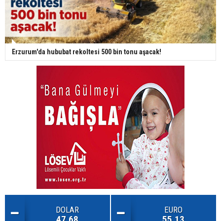
Erzurum'da hububat rekoltesi 500 bin tonu aşacak!
DOLAR
EURO
47.68
55.13