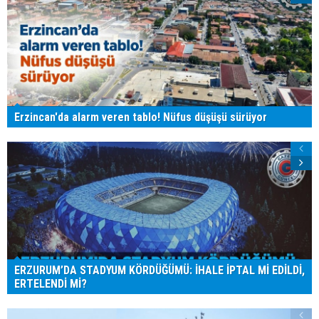
Erzincan'da alarm veren tablo! Nüfus düşüşü sürüyor
ERZURUM’DA STADYUM KÖRDÜĞÜMÜ: İHALE İPTAL Mİ EDİLDİ,
ERTELENDİ Mİ?