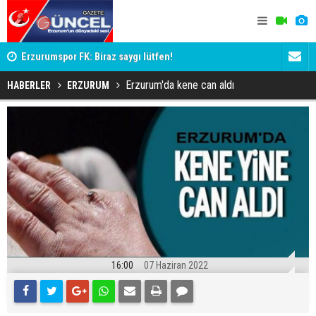
Mİ
Erzurumspor FK: Biraz saygı lütfen!
'Bot Hesap
Cumhuriyet
Erzurum'da kene can aldı
HABERLER
ERZURUM
16:00
07 Haziran 2022