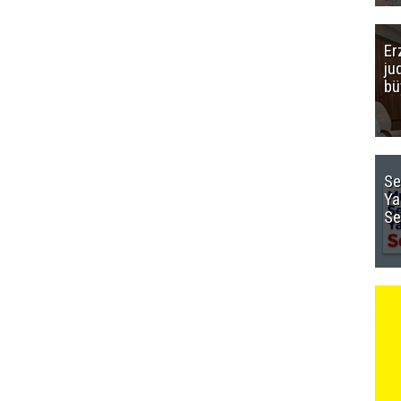
Er
ju
bü
Se
Ya
Se