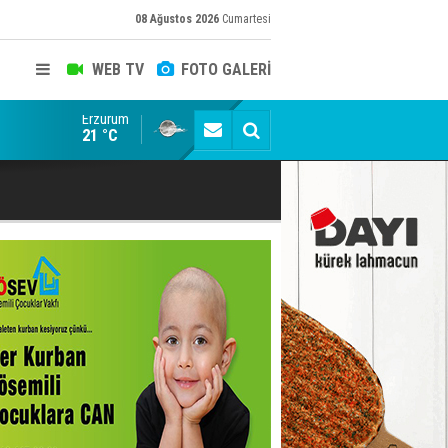
08 Ağustos 2026
Cumartesi
WEB TV
FOTO GALERİ
Erzurum
Konuşanlar'a katıldı, söyledikleri başına iş açtı! Göza
21 °C