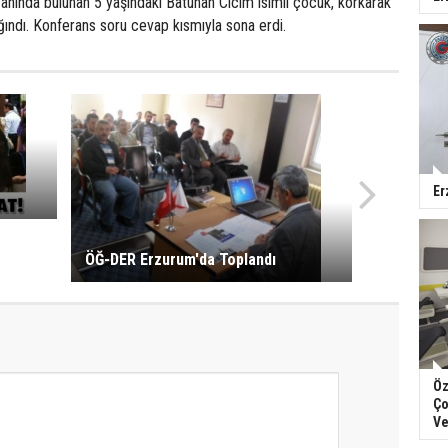
 yanında bulunan 5 yaşındaki Batuhan Cicim isimli çocuk, korkarak
ğındı. Konferans soru cevap kısmıyla sona erdi.
Er
ÖĞ-DER Erzurum'da Toplandı
Öz
Ço
Ve