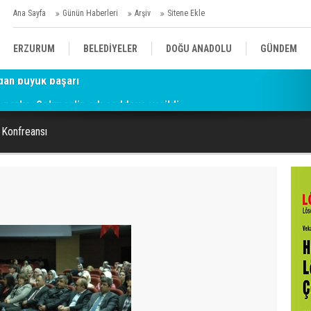
Ana Sayfa
Günün Haberleri
Arşiv
Sitene Ekle
ERZURUM
BELEDİYELER
DOĞU ANADOLU
GÜNDEM
parka, Sekmen'in adı caddeye verildi
SİYASET
AFAD/ SAVAŞ
SPOR
 Konfreansı
KÜLTÜR/SANAT//MAĞAZİN
BODRUM