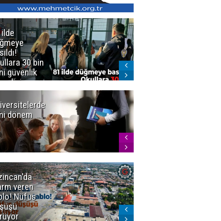
 ilde
Erzurum'da
üğmeye
Kürekle
sıldı!
işlenen
ullara 30 bin
vahşette karar
ni güvenlik
kesinleşti!
revlisi
Yargıtay
cezaları onadı
iversitelerde
Başkan
ni dönem
Sekmen'den
Tercih
Döneminde
Erzurum
Vurgusu
zincan'da
Meteoroloji
arm veren
uyardı!
blo! Nüfus
Doğu'ya yaz
şüşü
gelmeyecek
rüyor