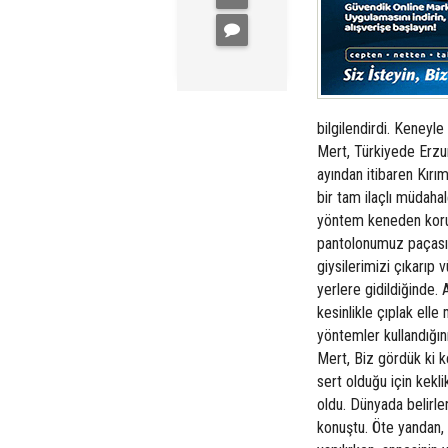
bilgilendirdi. Keneyl
Mert, Türkiyede Erz
ayından itibaren Kırım
bir tam ilaçlı müdaha
yöntem keneden korunm
pantolonumuz paçası 
giysilerimizi çıkarıp 
yerlere gidildiğinde.
kesinlikle çıplak ell
yöntemler kullandığın
Mert, Biz gördük ki 
sert olduğu için kekl
oldu. Dünyada belirlen
konuştu. Öte yandan, 