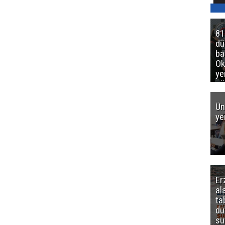
81
d
ba
Ok
ye
gö
Ün
ye
Er
al
ta
dü
sü