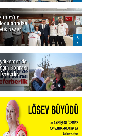
zurum'un
Amar süper
docularından
ligi seviyor!
yük başarı
ydikemer'de
Muğla
ngın Sonrası
Büyükşehir
ferberlik
Tüm
İmkânlarıyla
Yangın
Sahasında