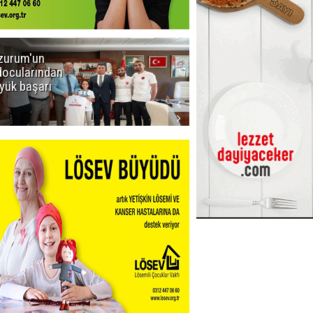
zurum'un
Amar süper
docularından
ligi seviyor!
yük başarı