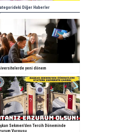
ategorideki Diğer Haberler
iversitelerde yeni dönem
şkan Sekmen'den Tercih Döneminde
zurum Vurgusu