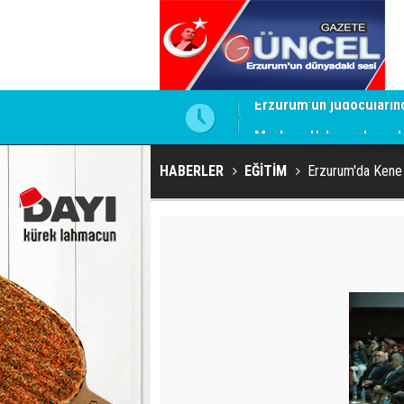
Merhum Uykusuz'un adı 
HABERLER
EĞİTİM
Erzurum'da Kene