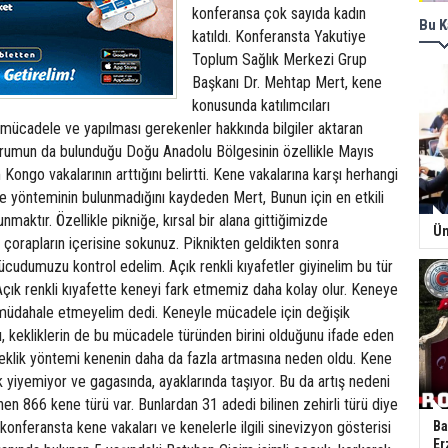
konferansa çok sayıda kadın
Bu K
katıldı. Konferansta Yakutiye
Toplum Sağlık Merkezi Grup
Başkanı Dr. Mehtap Mert, kene
konusunda katılımcıları
e mücadele ve yapılması gerekenler hakkında bilgiler aktaran
urumun da bulunduğu Doğu Anadolu Bölgesinin özellikle Mayıs
 Kongo vakalarının arttığını belirtti. Kene vakalarına karşı herhangi
le yönteminin bulunmadığını kaydeden Mert, Bunun için en etkili
aktır. Özellikle pikniğe, kırsal bir alana gittiğimizde
Ün
çorapların içerisine sokunuz. Piknikten geldikten sonra
vücudumuzu kontrol edelim. Açık renkli kıyafetler giyinelim bu tür
 Açık renkli kıyafette keneyi fark etmemiz daha kolay olur. Keneye
e müdahale etmeyelim dedi. Keneyle mücadele için değişik
ı, kekliklerin de bu mücadele türünden birini olduğunu ifade eden
keklik yöntemi kenenin daha da fazla artmasına neden oldu. Kene
ik yiyemiyor ve gagasında, ayaklarında taşıyor. Bu da artış nedeni
en 866 kene türü var. Bunlardan 31 adedi bilinen zehirli türü diye
konferansta kene vakaları ve kenelerle ilgili sinevizyon gösterisi
Ba
Er