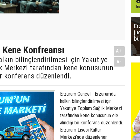
Er
ju
bü
 Kene Konfreansı
A+
lkın bilinçlendirilmesi için Yakutiye
A-
k Merkezi tarafından kene konusunun
bir konferans düzenlendi.
Erzurum Güncel - Erzurumda
halkın bilinçlendirilmesi için
Yakutiye Toplum Sağlık Merkezi
tarafından kene konusunun ele
alındığı bir konferans düzenlendi.
Erzurum Lisesi Kültür
Merkezi'nde düzenlenen