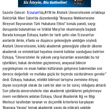
Gazete Güncel-
Erzurum
'da,AYM ile Atatürk Üniversitesinin ortaklaşa
Rektörlük Mavi Salon'da düzenlendiği "Anayasa Mahkemesine
Bireysel Başvurunun Türk Hukukuna Etkisi" konulu paneli, saygı
duruşunda bulunulması ve İstiklal Marşı'nın okunmasıyla başladı.
Burada konuşan Özkaya, kadim bir tarih şehri olan Erzurum'un
asırlardır ilimle, irfanla ve düşünce geleneğiyle anıldığını söyledi.
Atatürk Üniversitesinin, köklü akademik geleneğiyle yıllardır ülkenin
akademik ve entelektüel hayatına önemli katkılar sunduğunu belirten
Özkaya, "Üniversiteler ile yüksek yargı kurumları arasındaki bu tür
işbirlikleri, hukuk devletinin güçlenmesi, anayasal bilincin
yaygınlaşması ve insan hakları kültürünün gelişmesi bakımından son
derece değerlidir ve mutlaka güçlü bir biçimde sürdürülmesi gerekir."
dedi. Özkaya, hukukun, nitelikli bilimsel tartışma zeminine ihtiyaç
duyan sosyolojik olarak da canlı bir alan ve bir süreç olduğunu aktardı.
Son yıllarda üniversitelerle olan akademik işbirliklerini geliştirmeye
önem verdiklerini anlatan Özkaya, Ulusal Akademik Ağ ve Bilgi
Merkezi tarafından taranan ve doçentlik kriterlerini karşılayan
'Anayasa Yargısı' temalı akademik yayını da istikrarlı şekilde