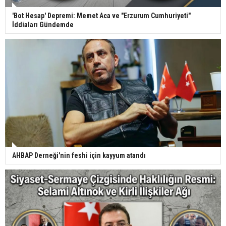
'Bot Hesap' Depremi: Memet Aca ve "Erzurum Cumhuriyeti"
İddiaları Gündemde
AHBAP Derneği'nin feshi için kayyum atandı