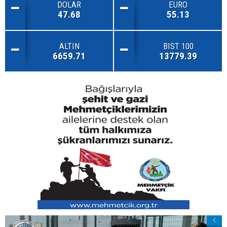
DOLAR
EURO
47.68
55.13
ALTIN
BIST 100
6659.71
13779.39