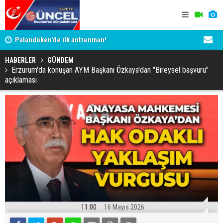
Palandöken'de ilk antrenman!
Kaptan Yum
HABERLER
GÜNDEM
Erzurum'da konuşan AYM Başkanı Özkaya'dan "Bireysel başvuru"
açıklaması
11:00
16 Mayıs 2026