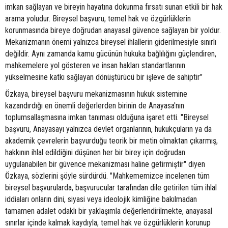
imkan sağlayan ve bireyin hayatına dokunma fırsatı sunan etkili bir hak
arama yoludur. Bireysel başvuru, temel hak ve özgürlüklerin
korunmasında bireye doğrudan anayasal güvence sağlayan bir yoldur.
Mekanizmanın önemi yalnızca bireysel ihlallerin giderilmesiyle sınırlı
değildir. Aynı zamanda kamu gücünün hukuka bağlılığını güçlendiren,
mahkemelere yol gösteren ve insan hakları standartlarının
yükselmesine katkı sağlayan dönüştürücü bir işleve de sahiptir"
Özkaya, bireysel başvuru mekanizmasının hukuk sistemine
kazandırdığı en önemli değerlerden birinin de Anayasa'nın
toplumsallaşmasına imkan tanıması olduğuna işaret etti. "Bireysel
başvuru, Anayasayı yalnızca devlet organlarının, hukukçuların ya da
akademik çevrelerin başvurduğu teorik bir metin olmaktan çıkarmış,
hakkının ihlal edildiğini düşünen her bir birey için doğrudan
uygulanabilen bir güvence mekanizması haline getirmiştir" diyen
Özkaya, sözlerini şöyle sürdürdü. "Mahkememizce incelenen tüm
bireysel başvurularda, başvurucular tarafından dile getirilen tüm ihlal
iddiaları onların dini, siyasi veya ideolojik kimliğine bakılmadan
tamamen adalet odaklı bir yaklaşımla değerlendirilmekte, anayasal
sınırlar içinde kalmak kaydıyla, temel hak ve özgürlüklerin korunup