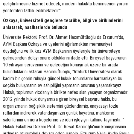
geliştirilmesine hizmet edecek, modern hukukta benimsenen yorum
yöntemleri tatbik edilmektedir."
Özkaya, üniversiteli gençlere tecrübe, bilgi ve birikimlerini
anlatarak, nasihatlerde bulundu
Üniversite Rektörü Prof. Dr. Ahmet Hacımüftüoğlu da Erzurum'da,
AYM Başkanı Özkaya ve üyelerini ağırlamaktan memnuniyet
duyduğunu ve ilk kez AYM Başkanının üyeleriyle bir üniversiteye
gelmesinden dolayı onure olduklarını ifade etti. Bireysel başvurunun
10 yılı aşan serüvenini ve geleceğini konuşmak üzere bir arada
bulunduklarını aktaran Hacımüftüoğlu, "Atatürk Üniversitesi olarak
kadim bir şehrin ruhuyla güncel hukuk tohumlarını harmanlayan bu
seçkin buluşmanın ev sahipliğini yapmanın onurunu yaşamaktayız.
Hukuk, toplumun vicdanıyla birlikte nefes alan yaşayan organizmadır.
2012 yılında hukuk dünyamıza giren bireysel başvuru hakkı, bu
organizmanın bağışıklık sistemini güçlendirmiş, anayasayı tozlu
raflardan indirerek vatandaşımızın günlük hayatına, mahkeme
salonlarının en ücra köşelerine ve idari işleyişin kalbine taşımıştır. "
Hukuk Fakültesi Dekanı Prof. Dr. Reşat Karcıoğlu'nun konuşmasının
ardından oturumlarla devam eden panele, Erzurum Valisi Aydın Baruş,