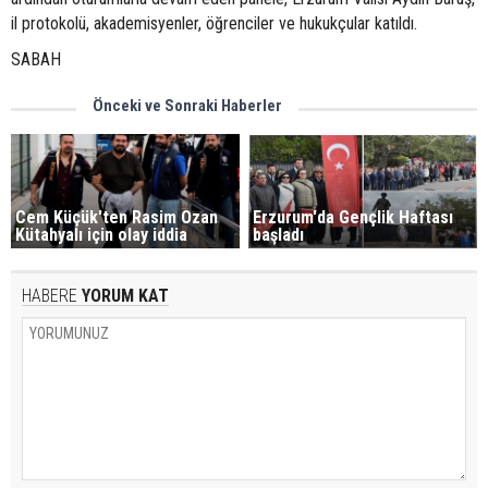
il protokolü, akademisyenler, öğrenciler ve hukukçular katıldı.
SABAH
Önceki ve Sonraki Haberler
Cem Küçük'ten Rasim Ozan
Erzurum'da Gençlik Haftası
Kütahyalı için olay iddia
başladı
HABERE
YORUM KAT