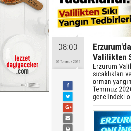
Erzurum'da
08:00
Valilikten 
05 Temmuz 2026
Erzurum Valil
sıcaklıkları v
orman yangını
Temmuz 2026 -
genelindeki o