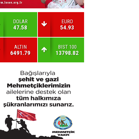
DOLAR
EURO
47.58
54.93
ALTIN
BIST 100
6491.79
13798.82