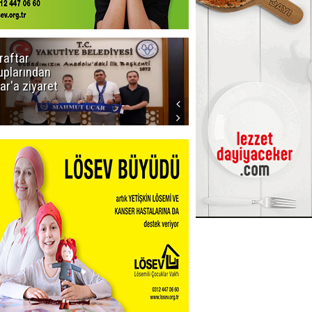
raftar
Ligde yeni
uplarından
sezon
ar'a ziyaret
başlıyor! İlk
düdük Bolu'da
çalacak