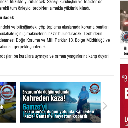
dan titizlikle yürütülecek. Sanayi kuruluşları ve tesisler de
erekli tüm önleyici tedbirleri almakla yükümlü kılındı.
ırılacak
indeki ve bitişiğindeki çöp toplama alanlarında koruma bantları
müdahale için iş makinelerini hazır bulunduracak. Tedbirlerin
lenmesi Doğa Koruma ve Milli Parklar 13. Bölge Müdürlüğü ve
arafından gerçekleştirilecek.
Hı
bi
andaşları bu kurallara uymaya ve orman yangınlarına karşı duyarlı
ak
am
Erzurum'da düğün yolunda Kahreden
kaza! Gamze'yi hayattan kopardı