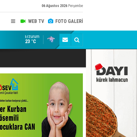
06 Ağustos 2026
Perşembe
WEB TV
FOTO GALERİ
Erzurum
Siyaset-Sermaye Çizgisinde Haklılığın Resmi: Selami Al
23 °C