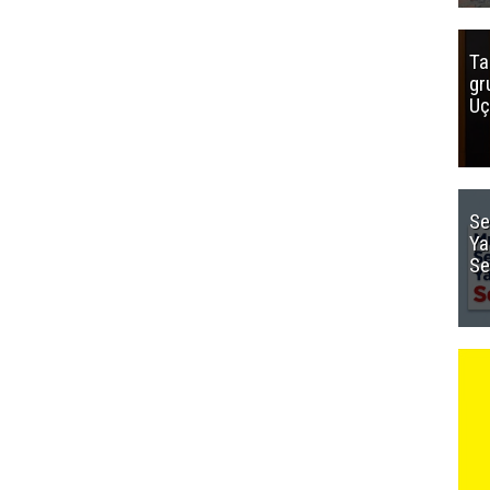
Ta
gr
Uç
Se
Ya
Se