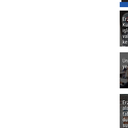
Er
Kü
iş
va
ke
Ya
ce
Ün
ye
Er
al
ta
dü
sü