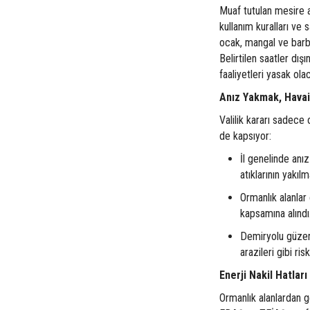
Muaf tutulan mesire al
kullanım kuralları ve s
ocak, mangal ve barbe
Belirtilen saatler dış
faaliyetleri yasak ola
Anız Yakmak, Havai 
Valilik kararı sadece o
de kapsıyor:
İl genelinde anı
atıklarının yakıl
Ormanlık alanlar 
kapsamına alındı
Demiryolu güzerga
arazileri gibi ri
Enerji Nakil Hatlar
Ormanlık alanlardan g