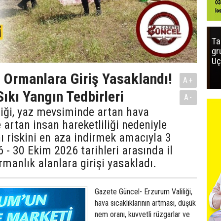
Ta
gr
Uç
 Ormanlara Giriş Yasaklandı!
A+
Sıkı Yangın Tedbirleri
A-
iği, yaz mevsiminde artan hava
e artan insan hareketliliği nedeniyle
 riskini en aza indirmek amacıyla 3
 30 Ekim 2026 tarihleri arasında il
rmanlık alanlara girişi yasakladı.
Gazete Güncel- Erzurum Valiliği,
hava sıcaklıklarının artması, düşük
nem oranı, kuvvetli rüzgarlar ve