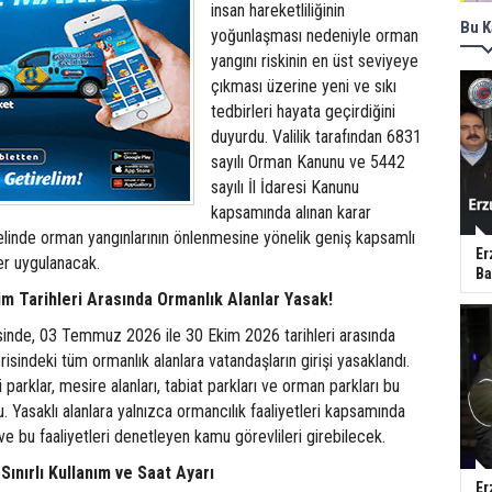
insan hareketliliğinin
Bu K
yoğunlaşması nedeniyle orman
yangını riskinin en üst seviyeye
çıkması üzerine yeni ve sıkı
tedbirleri hayata geçirdiğini
duyurdu. Valilik tarafından 6831
sayılı Orman Kanunu ve 5442
sayılı İl İdaresi Kanunu
kapsamında alınan karar
elinde orman yangınlarının önlenmesine yönelik geniş kapsamlı
Er
er uygulanacak.
Ba
m Tarihleri Arasında Ormanlık Alanlar Yasak!
sinde, 03 Temmuz 2026 ile 30 Ekim 2026 tarihleri arasında
çerisindeki tüm ormanlık alanlara vatandaşların girişi yasaklandı.
i parklar, mesire alanları, tabiat parkları ve orman parkları bu
. Yasaklı alanlara yalnızca ormancılık faaliyetleri kapsamında
r ve bu faaliyetleri denetleyen kamu görevlileri girebilecek.
Sınırlı Kullanım ve Saat Ayarı
Er