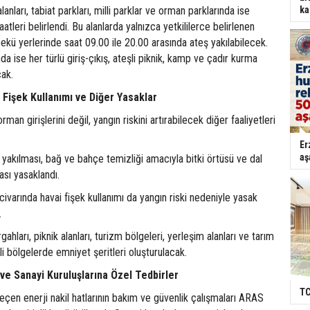
anları, tabiat parkları, milli parklar ve orman parklarında ise
ka
aatleri belirlendi. Bu alanlarda yalnızca yetkililerce belirlenen
kü yerlerinde saat 09.00 ile 20.00 arasında ateş yakılabilecek.
ında ise her türlü giriş-çıkış, ateşli piknik, kamp ve çadır kurma
cak.
Fişek Kullanımı ve Diğer Yasaklar
rman girişlerini değil, yangın riskini artırabilecek diğer faaliyetleri
Er
aş
z yakılması, bağ ve bahçe temizliği amacıyla bitki örtüsü ve dal
ması yasaklandı.
civarında havai fişek kullanımı da yangın riski nedeniyle yasak
.
hları, piknik alanları, turizm bölgeleri, yerleşim alanları ve tarım
skli bölgelerde emniyet şeritleri oluşturulacak.
ı ve Sanayi Kuruluşlarına Özel Tedbirler
TC
eçen enerji nakil hatlarının bakım ve güvenlik çalışmaları ARAS