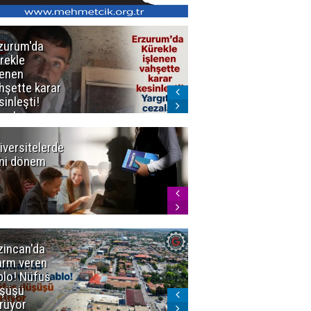
zurum'da
Erzurum dâhil
rekle
Çok Sayıda
lenen
İlde
hşette karar
Uyuşturucuya
sinleşti!
Darbe
rgıtay
zaları onadı
iversitelerde
Başkan
ni dönem
Sekmen'den
Tercih
Döneminde
Erzurum
Vurgusu
zincan'da
Meteoroloji
arm veren
uyardı!
blo! Nüfus
Doğu'ya yaz
şüşü
gelmeyecek
rüyor