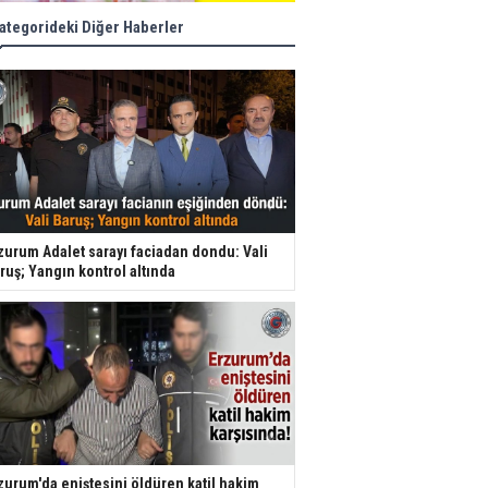
ategorideki Diğer Haberler
zurum Adalet sarayı faciadan dondu: Vali
ruş; Yangın kontrol altında
zurum'da eniştesini öldüren katil hakim