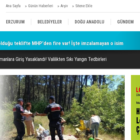
Ana Sayfa
Günün Haberleri
Arşiv
Sitene Ekle
ERZURUM
BELEDİYELER
DOĞU ANADOLU
GÜNDEM
 olduğu teklifte MHP'den fire var! İşte imzalamayan o isim
SİYASET
AFAD/ SAVAŞ
SPOR
anlara Giriş Yasaklandı! Valilikten Sıkı Yangın Tedbirleri
KÜLTÜR/SANAT//MAĞAZİN
BODRUM