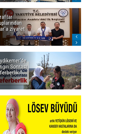
raftar
Ligde yeni
uplarından
sezon
ar'a ziyaret
başlıyor! İlk
düdük Bolu'da
çalacak
ydikemer'de
Muğla
ngın Sonrası
Büyükşehir
ferberlik
Tüm
İmkânlarıyla
Yangın
Sahasında