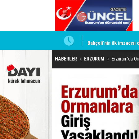
ntrol altında
Bahçeli'nin ilk imzacısı
HABERLER
ERZURUM
Erzurum'da Orm