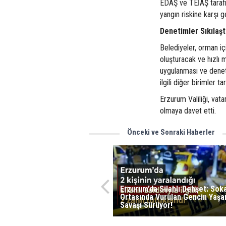
EDAŞ ve TEİAŞ tarafın
yangın riskine karşı g
Denetimler Sıkılaşt
Belediyeler, orman iç
oluşturacak ve hızlı 
uygulanması ve denet
ilgili diğer birimler t
Erzurum Valiliği, vat
olmaya davet etti.
Önceki ve Sonraki Haberler
Erzurum’da Silahlı Dehşet: Sok
Ortasında Vurulan Gencin Yaş
Savaşı Sürüyor!