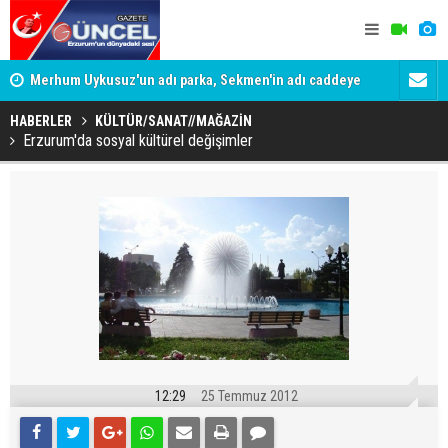
Merhum Uykusuz'un adı parka, Sekmen'in adı caddeye
verildi
ADALET BAK
Konuşanlar'a katıldı, söyledikleri başına iş açtı!
KİM KORU
HABERLER
KÜLTÜR/SANAT//MAĞAZİN
Gözaltına alındı
Erzurum'da sosyal kültürel değişimler
12:29
25 Temmuz 2012