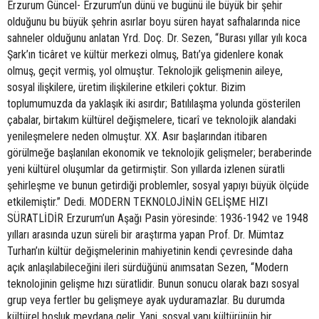
Erzurum Güncel- Erzurum’un dünü ve bugünü ile büyük bir şehir olduğunu bu büyük şehrin asırlar boyu süren hayat safhalarında nice sahneler olduğunu anlatan Yrd. Doç. Dr. Sezen, “Burası yıllar yılı koca Şark’ın ticâret ve kültür merkezi olmuş, Batı’ya gidenlere konak olmuş, geçit vermiş, yol olmuştur. Teknolojik gelişmenin aileye, sosyal ilişkilere, üretim ilişkilerine etkileri çoktur. Bizim toplumumuzda da yaklaşık iki asırdır; Batılılaşma yolunda gösterilen çabalar, birtakım kültürel değişmelere, ticarî ve teknolojik alandaki yenileşmelere neden olmuştur. XX. Asır başlarından itibaren görülmeğe başlanılan ekonomik ve teknolojik gelişmeler; beraberinde yeni kültürel oluşumlar da getirmiştir. Son yıllarda izlenen süratli şehirleşme ve bunun getirdiği problemler, sosyal yapıyı büyük ölçüde etkilemiştir.” Dedi. MODERN TEKNOLOJİNİN GELİŞME HIZI SÜRATLİDİR Erzurum’un Aşağı Pasin yöresinde: 1936-1942 ve 1948 yılları arasında uzun süreli bir araştırma yapan Prof. Dr. Mümtaz Turhan’ın kültür değişmelerinin mahiyetinin kendi çevresinde daha açık anlaşılabileceğini ileri sürdüğünü anımsatan Sezen, “Modern teknolojinin gelişme hızı süratlidir. Bunun sonucu olarak bazı sosyal grup veya fertler bu gelişmeye ayak uyduramazlar. Bu durumda kültürel boşluk meydana gelir. Yani, sosyal yapı kültürünün bir sahasında meydana gelen değişmeler, diğer sahadaki elementlere ayak uyduramazlar. Erzurum’un Asya-Avrupa arasındaki geçiş noktalarından biri olması, tarihî, siyasî askerî ve ekonomik olaylardan anında etkilenmesine sebep olmuştur. Tarihin her döneminde birtakım savaşlar, istilâlar ve göçlerin uğrak yeri olmasında coğrafî konumu etkili olmuştur. Bu özelliğinden dolayı tarih boyunca bir kilit noktası olma hüviyetini kazanmıştır.” Diye konuştu. ESKİ ERZURUM’DA TİCÂRET HAYAT VE KERVAN YOLU OTUZ İKİ SAN’ATI BESLERDİ Sezen daha sonra şunları kaydetti; “XVII. yüzyıl ortalarında Erzurum’u ziyaret eden ve burada gümrük katipliği yapan Evliyâ Çelebi, şehrin iki kat demir kapılı (Gürcü-Erzincan kapıları) kalesi içinde 1700 evin, dışında da 70 İslâm, 7 Ermeni mahallesinin mevcut olduğunu belirterek ticarî hayatı hakkında dikkate değer bilgiler vermektedir: “Hakirin kâtibi bulunduğum gümrük bundadır. Dört çevresinde Arap, Acem, Hint, Hıtay, Hoten bezirgânlarının hâneleri vardır. İstanbul ve İzmir gümrüğünden sonra, en işlek gümrük bu Erzurum gümrüğüdür. Zirâ tüccarına adâlet ederler.” XVIII. yüzyıl başlarından itibaren Osmanlı-Rus çarpışmalarına ve XIX. yüzyıl başlarında ilk defa Rus istilâsına sahne olan Erzurum, kısa zamanda toparlanır. XIX. yüzyıl ortalarında nüfusu 100.000’i aşar. Bu gelişmesini bir iktisadî denklilik üzerine kurmuştur. İran, ithalat ve ihracatının yarıdan fazlası Trabzon-Tebriz yoluyla yapılıyordu. Bu kervan yolu, Erzurum’u asırlar içinde, eşrafıyla, âyanıyla, ulemâsıyla, esnafıyla tam bir Ortaçağ şehri olarak kurmuştu. Bu transit yoldan her yıl 30-40 bin deve belki iki misli katır işliyordu. Bunlar, Tebriz’den gelişinde ve Trabzon’dan dönüşünde kumanyasını daima Erzurum’dan tedarik ediyordu. Hayvanlarını nallatıyor, at eğeri, yük semeri, nal, gem, ağızlık, hülâsa, her türlü eksiklerini buradan tamamlıyorlardı. Eski Erzurum’da bu ticâret hayatı ve kervan yolu otuz iki san’atı beslerdi: Dabaklar, saraçlar, semerciler, dikiciler, çarıkçılar, mesçiler, kürkçüler, kevelciler, kunduracılar, kazazlar, arabacılar, keçeciler, çadırcılar, culfalar, ipçiler, demirciler, bakırcılar, kılıççılar, kuyumcular, zarcılar, sandıkçılar, kaşıkçılar, tarakçılar, marancılar, boyacılar, dülgerler, yabacılar, sabuncular, mumcular, takımcılar… Erzurum’un ve Erzurum’la aynı kaderi paylaşan Trabzon’un ticarî hayatını baltalayan en önemli olumsuz gelişme, Fransızlar tarafından inşâ edilen, Akdeniz’le Kızıldeniz’i birbirine bağlayan Süveyş Kanalı’nın 1869 yılında faaliyete geçmesi olmuştur. 168 km. boyundaki bu kanal, Tebriz-Erzurum-Trabzon transit yolu taşımacılığını, daha ucuz ve ekonomik olan deniz yoluna kaydırmıştır. Bundan dolayı Erzurum ve Trabzon’un ticarî hayatı büyük ölçüde zarar görmüştür. 1877-1878 Harbinde(1293 Harbi) Aziziye harikasını sahneleyen Erzurum, 1.Dünya Savaşı’na kadar kendisini toparlamaya çalışmış, ancak savaşla yeniden bir felâkete uğramıştır. 16 Şubat 1915’te Rusların eline geçmiş, 1917’de şehirdeki hakimiyeti ellerine geçiren Ermeni çeteleri, Müslüman halka yapmadıkları işkence bırakmayarak büyük katliama girişmişlerdir. Erzurum, 12 Mart 1918’de Türk kuvvetleri tarafından geri alındığı zaman, baştan başa bir harabe halinde bulunuyordu. Atatürk’ün başlattığı Millî Mücâdele’de (1919-1922) ilk önemli kongreye sahne olan Erzurum (23 Temmuz 1919), çile ve mihnetle dolu savaş yıllarından sonra, Cumhuriyet devrinde yeniden eski canlılığını kazanmağa ve gelişmeye başlamıştır. Başlangıçta çok ağır olan bu gelişme, 1939’da demiryolunun Erzurum’a varması ile birden bire hızlanmıştır. Erzurum, demiryoluna kavuşması neticesinde; 1935 nüfus sayımında 33.124 olan nüfusunu, 1940 yılında, %43.74’lük artışla 47.613’e çıkartmıştır. Bu artış, 1927 yılından beri yaklaşık 5 yılda bir yapılan nüfus sayımlarında Erzurum’da görülen en yüksek rakamdır.” ERZURUM ÜNİVERSİTE ŞEHRİ Büyük Önder Atatürk’ün 1 Kasım 1937’de Türkiye Büyük Millet Meclisi’nde yaptıkları konuşmada memleket hizmetlerinin Doğu’ya akışını hızlandırmak üzere, Doğu Anadolu’da bir üniversite açılmasını emir ve vasiyet ettiğini belirten Sezen, “Bu vasiyet 17 Kasım 1958’de Erzurum’da öğretime başlatılan, Atatürk Üniversitesi ile yerine getirilmiş olur. Üniversitenin faaliyete geçmesi ile, Erzurum bir üniversite şehri hüviyetini kazanmıştır. Doğu Anadolu Bölgesi’nin sosyo-ekonomik kalkınmasına büyük katkıları olan Atatürk Üniversitesi, eğitim ve bilimsel nitelikli çalışmalarının yanı sıra sosyal, kültürel, ekonomik yönden de önemli hizmetler vermektedir. Ayrıca, sağlık alanında çok yönlü hizmet vermenin gayreti içindedir. Kuruluşundan beri iş başında olan, çeşitli kademelerde görev alan elemanların özverili gayretleri Üniversitemizi, ülkemizin en büyük eğitim kurumlarından biri haline getirmiştir. Atatürk Üniversitesi’nde, eğitim-öğretim dönemi içerisinde; bilimsel ve kültürel etkinlikler düzenli bir şekilde yapılmaktadır. Bunlar; konferans, kongre, sempozyum, panel veya eğlence amaçlı olabilmektedir. Günümüzde, Atatürk Üniversitesi yoğun bilimsel çalışmalar yapılan bir yüksek öğretim ve eğitim kurumu olması yanında, Erzurum’un ekonomik hayatının da can damarı durumundadır. 1956 yılında üretime geçen Ilıca Şeker Fabrikası ile 1972 yılında üretime başlayan Aşkele Çimento Fabrikası, Cumhuriyet döneminde yöreye kazandırılan ve ticarî hayatın canlanmasına yardımcı olan mütevazı eserlerdir. Daha sonraki yıllarda önemli bir yatırım yapılmadığını görüyoruz. Hatta 1985-1990 yılları arasında Erzurum’un nüfusunda %1,48 oranında azalma olduğu gözlemlenmiştir. Son zamanlarda büyük şehir olmanın getirdiği avantajla, 1990 yılında 242.391 olan Erzurum’un nüfusu %23,25’lik artışla 1997 yılı nüfus sayımında 298.756’ya yükselmiştir. “Doğu’nun Paris”i diye adlandırılan ve daha büyük olma gayreti içinde bulunan Erzurum’u layık olduğu yere kavuşturmak bu sınırlı yatırımlarla mümkün değildir. Son yıllarda Erzurum dünyada ve Türkiye’deki hızlı gelişmelerden yeterince nasibini alamamıştır. XVII. yüzyılda Osmanlı İmparatorluğu’nun İstanbul ve İzmir’den sonra üçüncü büyük gümrük şehri durumunda olan Erzurum’un günümüzde artan nüfusu sürekli göç etmekte, caddelerdeki dükkanların vitrinlerini satılık ev ve diğer taşınmaz mal ilânları süslemektedir. Erzurum’un tarihteki yerini alması için başta devlet ve siyaset adamlarımız olmak üzere herkese büyük sorumluluklar düşmektedir. Dış göç veren illerin başında olan bu ilimizin, kalkınmasına yönelik diğer özendirici tedbirler de yeterli değildir. Buna bağlı olarak yatırımlar aksamakta, yöredeki iş adamları da yatırımlarını Batı’daki illere kaydırmaktadırlar. Erzurum’un geri kalmışlık zincirini kırmadan, tarihteki yerini alması düşünülemez. Yukarıda sözünü ettiğimiz ümit verici gelişmelerin gerçekleşmesi de yörenin kalkınmasına bağlıdır. Aksini düşünmek, gerçekleri görmemek olur. Erzurum, konumu itibariyle devletin özel bir hassasiyet göstermesi gereken ilimizdir. Bu da ekonomik hayatın iyileştirilmesi, işsizliğin giderilmesi, sosyal ve kültürel hayatın zenginleştirilmesi ile mümkündür. Doğu’nun incisi güzel Erzurum’umuz kültürel zenginliklerle doludur. 1948 yılı Haziran ayı içinde Erzurum’u ziyaret eden İngiltere’nin Ankara Büyükelçisi Sir Kelly izlenimlerini şöyle dile getirmektedir: ”Size Erzurum’daki izlenimlerimden bahsetmek isterim. Orada hakikaten Türk kudretinin timsali olan bir mıntıkada bulunduğumu hissettim. Sokaklarda gezenlerin çehrelerinden mutlu insanlar olduklarını anladım. millî oyunlarını seyrettim. Bu oyunları oynayan erkekleri dikkatle takip ettim. Bana heyecanlı bir kuvvet ve kudret tesiri verdiler. Bu kültür şehrinde hakikaten çok cesur ve kuvvetli bir zümrenin yaşadığı hissedilmektedir”. Günümüz dünyasında, teknolojik yenilikler, kültür gruplarını birbirleriyle daha yakın temas haline sokmuştur. Bunun sonucu olarak kültürlerin birbirlerini birçok sahada etkiledikleri görülmüştür. Genel olarak şehirleşme, ekonomik bünyede meydana gelen bir değişme olmasına rağmen, sosyal ve kültürel alanda geniş ölçüde değişmeler meydana getirmiştir. Bu değişme, tarihî ve ticarî bakımdan önemli bir konuma sahip olan Erzurum’da da görülmüştür. Erzurum Osmanlı idâresine girdikten sonra, tarihin her devrinde birtakım sosyal çalkantılara sahne olmuştur. I.Cihan Harbi’nde (1914-1918) %50-60 nispetinde harap olan şehir, 1928’de deprem felâketi ile yerle bir olur. Halk gördüğü korkunç felâketin tesirinden uzun müddet kurtulamaz. Geçici bir müddet için yapmış oldukları derme çatma evlerde senelerce oturmak zorunda kalır. Daha sonraki yıllarda, çeşitli kooperatifler kurularak inşaat sektörü canlanmıştır. Müteakıben Belediye Başkanlıklarınca gecekondu önleme ve uygulama alanları inşa edilmesi, şehrin daha planlı bir şekilde gelişmesine yardımcı olmuştur. Günümüzde Erzuru