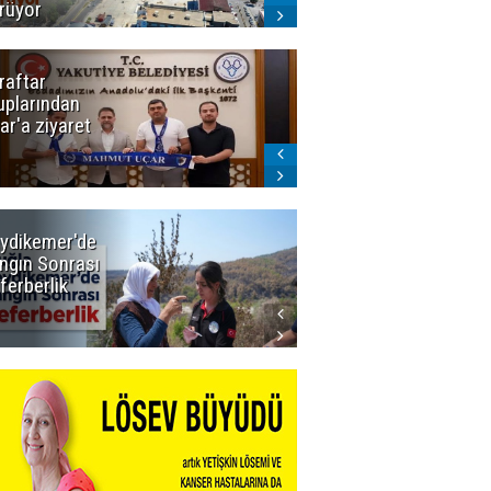
rüyor
raftar
Ligde yeni
uplarından
sezon
ar'a ziyaret
başlıyor! İlk
düdük Bolu'da
çalacak
ydikemer'de
Muğla
ngın Sonrası
Büyükşehir
ferberlik
Tüm
İmkânlarıyla
Yangın
Sahasında