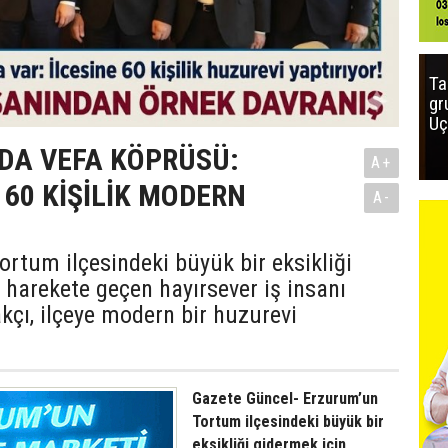
Ta
gr
Uç
DA VEFA KÖPRÜSÜ:
A+
60 KİŞİLİK MODERN
A-
rtum ilçesindeki büyük bir eksikliği
 harekete geçen hayırsever iş insanı
çı, ilçeye modern bir huzurevi
Gazete Güncel- Erzurum’un
Tortum ilçesindeki büyük bir
eksikliği gidermek için