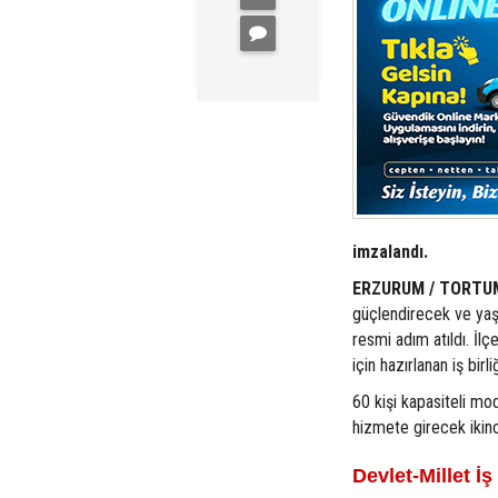
imzalandı.
ERZURUM / TORTU
güçlendirecek ve yaşl
resmi adım atıldı. İlç
için hazırlanan iş bir
60 kişi kapasiteli mo
hizmete girecek ikinc
Devlet-Millet İ