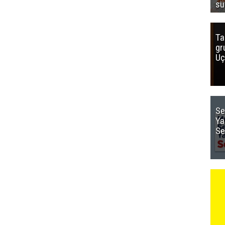
sü
Ta
gr
Uç
Se
Ya
Se