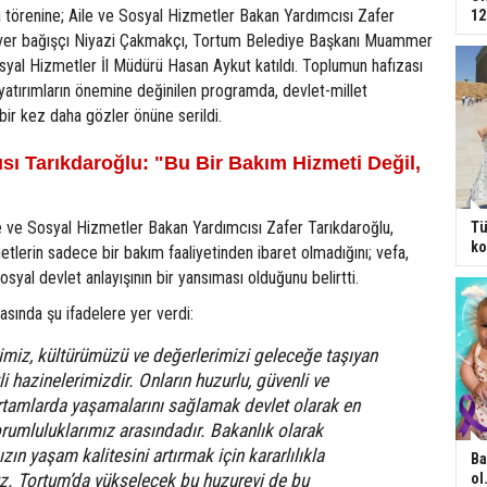
a törenine; Aile ve Sosyal Hizmetler Bakan Yardımcısı Zafer
12
ever bağışçı Niyazi Çakmakçı, Tortum Belediye Başkanı Muammer
syal Hizmetler İl Müdürü Hasan Aykut katıldı. Toplumun hafızası
k yatırımların önemine değinilen programda, devlet-millet
ir kez daha gözler önüne serildi.
sı Tarıkdaroğlu: "Bu Bir Bakım Hizmeti Değil,
"
 ve Sosyal Hizmetler Bakan Yardımcısı Zafer Tarıkdaroğlu,
Tü
ko
metlerin sadece bir bakım faaliyetinden ibaret olmadığını; vefa,
yal devlet anlayışının bir yansıması olduğunu belirtti.
sında şu ifadelere yer verdi:
imiz, kültürümüzü ve değerlerimizi geleceğe taşıyan
i hazinelerimizdir. Onların huzurlu, güvenli ve
ortamlarda yaşamalarını sağlamak devlet olarak en
orumluluklarımız arasındadır. Bakanlık olarak
ızın yaşam kalitesini artırmak için kararlılıkla
Ba
uz. Tortum’da yükselecek bu huzurevi de bu
ol.