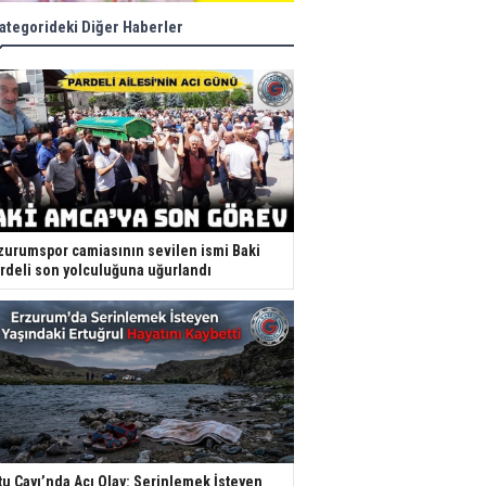
ategorideki Diğer Haberler
zurumspor camiasının sevilen ismi Baki
rdeli son yolculuğuna uğurlandı
tu Çayı’nda Acı Olay: Serinlemek İsteyen