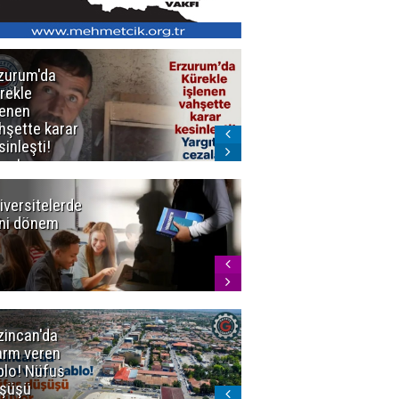
zurum'da
Erzurum dâhil
rekle
Çok Sayıda
lenen
İlde
hşette karar
Uyuşturucuya
sinleşti!
Darbe
rgıtay
zaları onadı
iversitelerde
Başkan
ni dönem
Sekmen'den
Tercih
Döneminde
Erzurum
Vurgusu
zincan'da
Meteoroloji
arm veren
uyardı!
blo! Nüfus
Doğu'ya yaz
şüşü
gelmeyecek