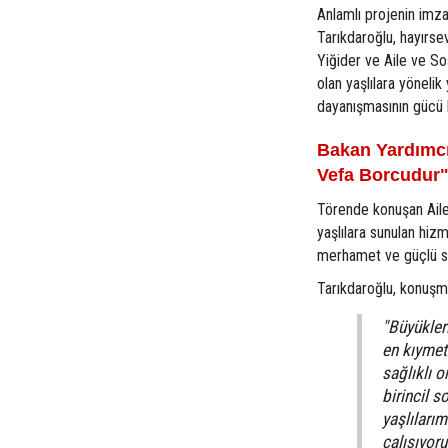
Anlamlı projenin imz
Tarıkdaroğlu, hayırs
Yiğider ve Aile ve So
olan yaşlılara yöneli
dayanışmasının gücü b
Bakan Yardımcı
Vefa Borcudur
Törende konuşan Aile
yaşlılara sunulan hiz
merhamet ve güçlü sos
Tarıkdaroğlu, konuşma
"Büyükler
en kıymetl
sağlıklı 
birincil s
yaşlılarım
çalışıyor