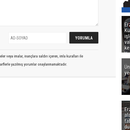
Er
Kü
iş
va
ke
Ya
er veya imalar, inançlara saldırı içeren, imla kuralları ile
ce
arflerle yazılmış yorumlar onaylanmamaktadır.
Ün
ye
Er
al
ta
dü