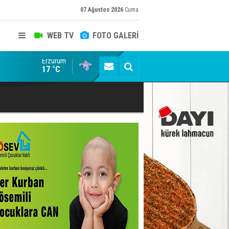
07 Ağustos 2026
Cuma
WEB TV
FOTO GALERİ
Erzurum
Siyaset-Sermaye Çizgisinde Haklılığın Resmi: Selami Al
17 °C