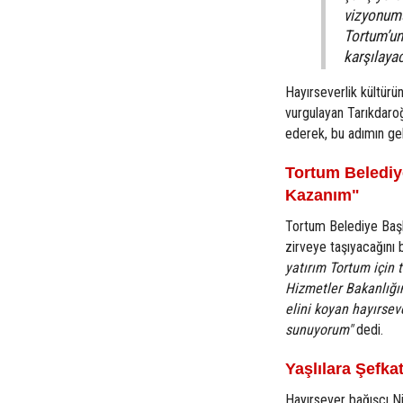
vizyonumu
Tortum’un
karşılayac
Hayırseverlik kültürü
vurgulayan Tarıkdaro
ederek, bu adımın gel
Tortum Belediye
Kazanım"
Tortum Belediye Başk
zirveye taşıyacağını 
yatırım Tortum için 
Hizmetler Bakanlığı
elini koyan hayırse
sunuyorum"
dedi.
Yaşlılara Şefka
Hayırsever bağışçı Ni