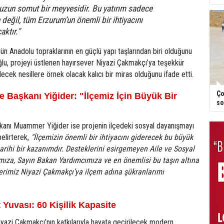
zun somut bir meyvesidir. Bu yatırım sadece
 değil, tüm Erzurum’un önemli bir ihtiyacını
aktır."
nün Anadolu topraklarının en güçlü yapı taşlarından biri olduğunu
ğlu, projeyi üstlenen hayırsever Niyazi Çakmakçı’ya teşekkür
ecek nesillere örnek olacak kalıcı bir miras olduğunu ifade etti.
Ço
 Başkanı Yiğider: "İlçemiz İçin Büyük Bir
so
anı Muammer Yiğider ise projenin ilçedeki sosyal dayanışmayı
belirterek,
"İlçemizin önemli bir ihtiyacını giderecek bu büyük
tarihi bir kazanımdır. Desteklerini esirgemeyen Aile ve Sosyal
mıza, Sayın Bakan Yardımcımıza ve en önemlisi bu taşın altına
verimiz Niyazi Çakmakçı’ya ilçem adına şükranlarımı
t Yuvası: 60 Kişilik Kapasite
yazi Çakmakçı’nın katkılarıyla hayata geçirilecek modern