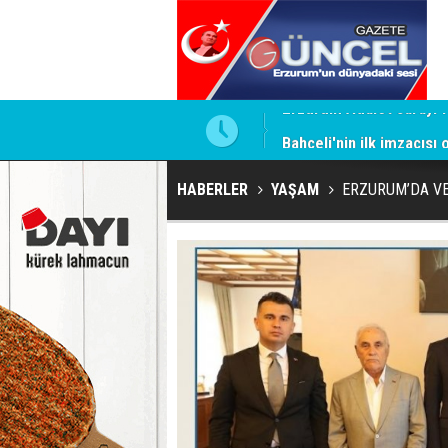
ntrol altında
Bahçeli'nin ilk imzacısı
HABERLER
YAŞAM
ERZURUM’DA VE