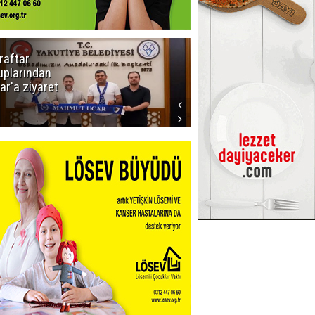
raftar
Ligde yeni
uplarından
sezon
ar'a ziyaret
başlıyor! İlk
düdük Bolu'da
çalacak