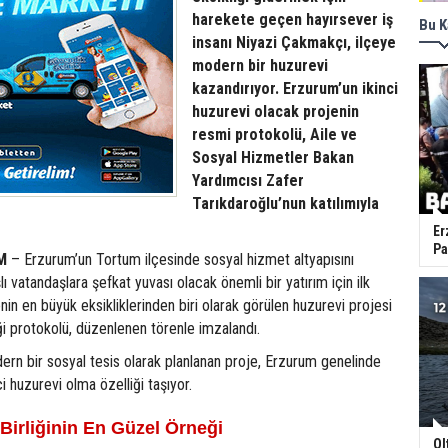
harekete geçen hayırsever iş
Bu K
insanı Niyazi Çakmakçı, ilçeye
modern bir huzurevi
kazandırıyor. Erzurum’un ikinci
huzurevi olacak projenin
resmi protokolü, Aile ve
Sosyal Hizmetler Bakan
Yardımcısı Zafer
Tarıkdaroğlu’nun katılımıyla
Er
Pa
M
– Erzurum’un Tortum ilçesinde sosyal hizmet altyapısını
ı vatandaşlara şefkat yuvası olacak önemli bir yatırım için ilk
enin en büyük eksikliklerinden biri olarak görülen huzurevi projesi
liği protokolü, düzenlenen törenle imzalandı.
dern bir sosyal tesis olarak planlanan proje, Erzurum genelinde
i huzurevi olma özelliği taşıyor.
ş Birliğinin En Güzel Örneği
Ol