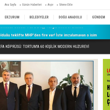
Ana Sayfa
Günün Haberleri
Arşiv
Sitene Ekle
ERZURUM
BELEDİYELER
DOĞU ANADOLU
GÜNDEM
 olduğu teklifte MHP'den fire var! İşte imzalamayan o isim
SİYASET
AFAD/ SAVAŞ
SPOR
FA KÖPRÜSÜ: TORTUM’A 60 KİŞİLİK MODERN HUZUREVİ
KÜLTÜR/SANAT//MAĞAZİN
BODRUM