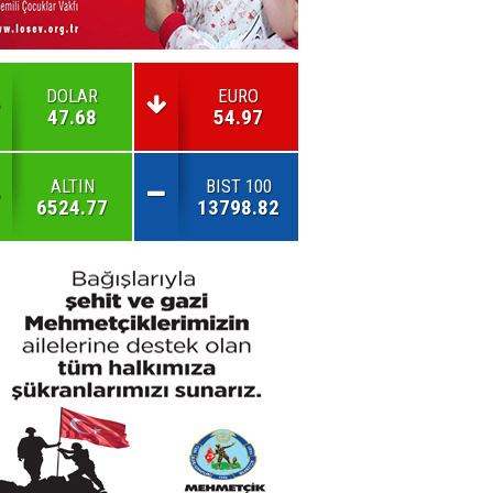
DOLAR
EURO
47.68
54.97
ALTIN
BIST 100
6524.77
13798.82