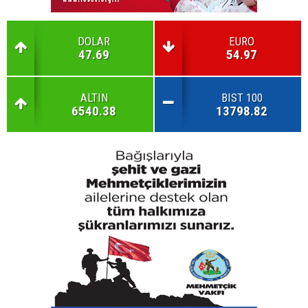
DOLAR
EURO
47.69
54.97
ALTIN
BIST 100
6540.38
13798.82