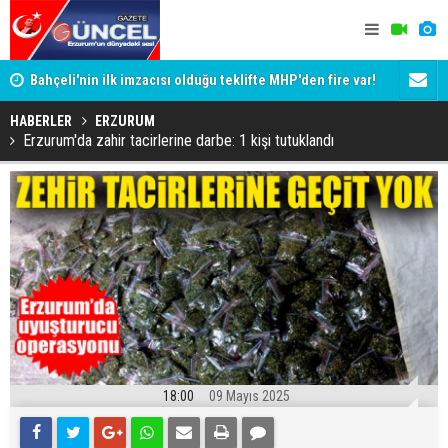
Bahçeli'nin ilk imzacısı olduğu teklifte MHP'den fire var!
Siyaset-Se
İşte imzalamayan o isim
Altınok ve K
HABERLER
ERZURUM
Erzurum'da zahir tacirlerine darbe: 1 kişi tutuklandı
18:00
09 Mayıs 2025