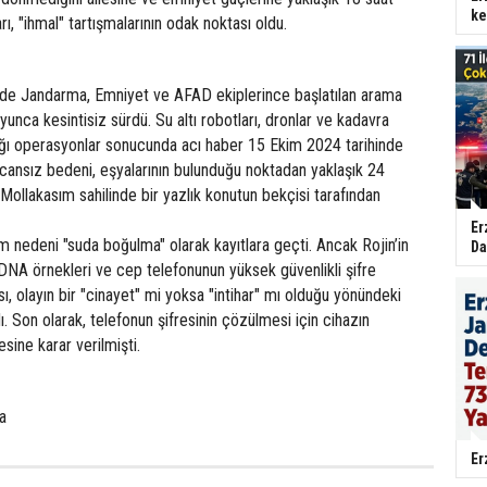
ke
ları, "ihmal" tartışmalarının odak noktası oldu.
de Jandarma, Emniyet ve AFAD ekiplerince başlatılan arama
yunca kesintisiz sürdü. Su altı robotları, dronlar ve kadavra
dığı operasyonlar sonucunda acı haber 15 Ekim 2024 tarihinde
n cansız bedeni, eşyalarının bulunduğu noktadan yaklaşık 24
 Mollakasım sahilinde bir yazlık konutun bekçisi tarafından
Er
 nedeni "suda boğulma" olarak kayıtlara geçti. Ancak Rojin’in
Da
DNA örnekleri ve cep telefonunun yüksek güvenlikli şifre
, olayın bir "cinayet" mi yoksa "intihar" mı olduğu yönündeki
rdı. Son olarak, telefonun şifresinin çözülmesi için cihazın
sine karar verilmişti.
a
Er