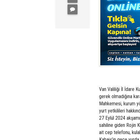
Van Valiliği İl İdare 
gerek olmadığına kar
Mahkemesi, kurum yön
yurt yetkilileri hakkı
27 Eylül 2024 akşamı
sahiline giden Rojin 
ait cep telefonu, kula
Kabaiş’in gece yurda