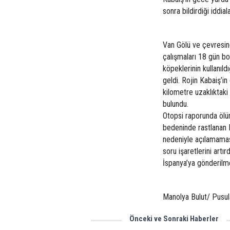
sonra bildirdiği iddia
Van Gölü ve çevresin
çalışmaları 18 gün bo
köpeklerinin kullanıl
geldi. Rojin Kabaiş’i
kilometre uzaklıktaki
bulundu.
Otopsi raporunda ölüm
bedeninde rastlanan 
nedeniyle açılamaması
soru işaretlerini artı
İspanya’ya gönderilme
Manolya Bulut/ Pusul
Önceki ve Sonraki Haberler