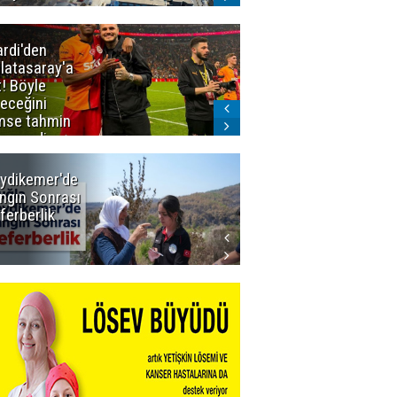
ardi'den
Taraftar
latasaray'a
gruplarından
t! Böyle
Uçar'a ziyaret
teceğini
mse tahmin
emezdi
ydikemer'de
Muğla
ngın Sonrası
Büyükşehir
ferberlik
Tüm
İmkânlarıyla
Yangın
Sahasında