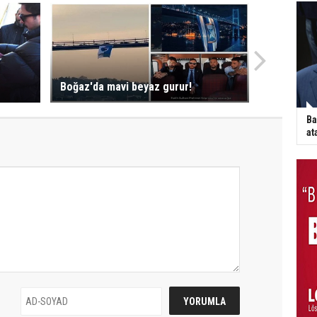
Boğaz'da mavi beyaz gurur!
Ba
at