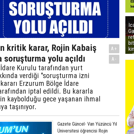
Ic
Ga
re
bi
n kritik karar, Rojin Kabaiş
ki
A+
ed
 soruşturma yolu açıldı
A-
l İdare Kurulu tarafından yurt
akkında verdiği "soruşturma izni
 kararı Erzurum Bölge İdare
afından iptal edildi. Bu kararla
in’in kaybolduğu gece yaşanan ihmal
ıya taşınıyor.
Gazete Güncel- Van Yüzüncü Yıl
Üniversitesi öğrencisi Rojin