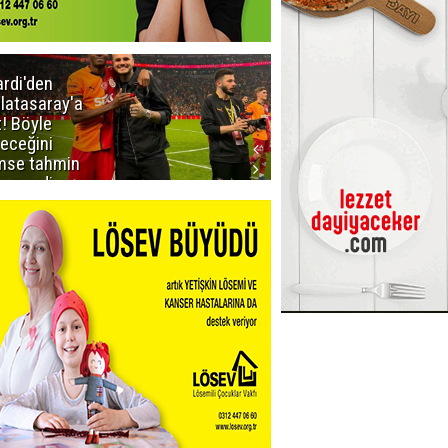
ardi'den
Taraftar
latasaray'a
gruplarından
t! Böyle
Uçar'a ziyaret
teceğini
mse tahmin
emezdi