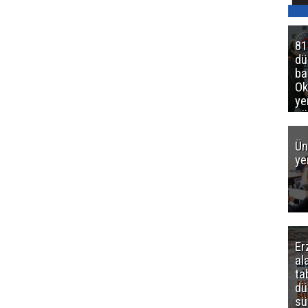
81
d
ba
Ok
ye
gö
Ün
ye
Er
al
ta
dü
sü