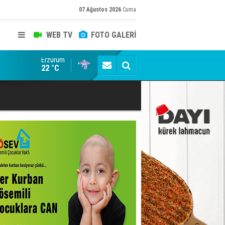
07 Ağustos 2026
Cuma
WEB TV
FOTO GALERİ
Erzurum
Erzurum'da Tarih sıvaların altından çıktı
22 °C