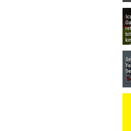
Ic
Ga
re
bi
ki
ed
Se
Ya
Se