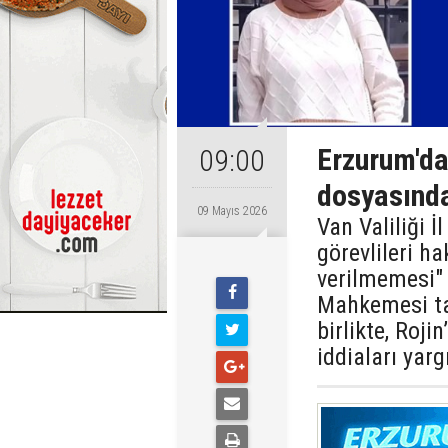
Erzurum'da
09:00
dosyasında
09 Mayıs 2026
Van Valiliği İ
görevlileri h
verilmemesi"
Mahkemesi tar
birlikte, Roj
iddiaları yarg