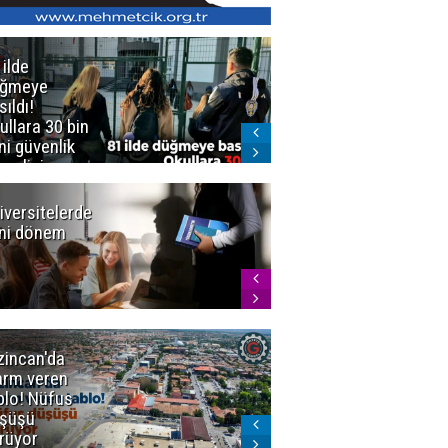
 ilde
Erzurum'da
üğmeye
Kürekle
sıldı!
işlenen
ullara 30 bin
vahşette karar
ni güvenlik
kesinleşti!
revlisi
Yargıtay
cezaları onadı
iversitelerde
Başkan
ni dönem
Sekmen'den
Tercih
Döneminde
Erzurum
Vurgusu
zincan'da
Meteoroloji
arm veren
uyardı!
blo! Nüfus
Doğu'ya yaz
şüşü
gelmeyecek
rüyor