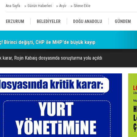
Ana Sayfa
Günün Haberleri
Arşiv
Sitene Ekle
ERZURUM
BELEDİYELER
DOĞU ANADOLU
GÜNDEM
ç! Birinci değişti, CHP ile MHP'de büyük kayıp
SİYASET
AFAD/ SAVAŞ
SPOR
k karar, Rojin Kabaiş dosyasında soruşturma yolu açıldı
KÜLTÜR/SANAT//MAĞAZİN
BODRUM