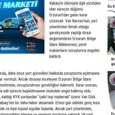
Kabaiş’in ölümüyle ilgili yürütülen
Bu K
idari süreçte düğümü
Erzurum’dan gelen karar
çözecek. Van Barosu’nun, yurt
yönetiminin ihmali olduğu
gerekçesiyle yaptığı itirazı
değerlendiren Erzurum Bölge
İdare Mahkemesi, yerel
makamların soruşturma engelini
kaldırdı.
81
gü
Kurulu, daha önce yurt görevlileri hakkında soruşturma açılmasına
ar vermişti. Ancak dosyayı inceleyen Erzurum Bölge İdare
etiminin, soruşturulması gerektiğine hükmetti. Karar sonrası,
nda adli sürecin başlatılmasının önündeki engel kalkmış oldu.
, kaldığı KYK yurdundan "çakıl taşı toplamak" üzere Van Gölü
Kabaiş’ten bir daha haber alınamadı. Ertesi gün sahilde genç kıza
klık ve bazı kişisel eşyalar bulundu. Ancak yurt yönetiminin,
Er
 dönmediğini ailesine ve emniyet güçlerine yaklaşık 18 saat