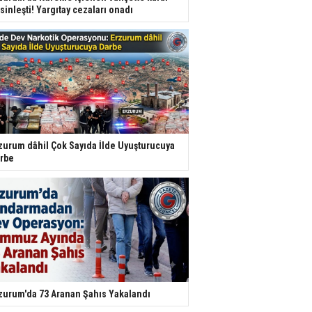
sinleşti! Yargıtay cezaları onadı
zurum dâhil Çok Sayıda İlde Uyuşturucuya
rbe
zurum'da 73 Aranan Şahıs Yakalandı