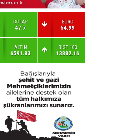
DOLAR
EURO
47.7
54.99
ALTIN
BIST 100
6591.83
13882.16