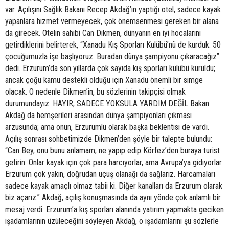
var. Açılışını Sağlık Bakanı Recep Akdağ’ın yaptığı otel, sadece kayak
yapanlara hizmet vermeyecek, çok önemsenmesi gereken bir alana
da girecek. Otelin sahibi Can Dikmen, dünyanın en iyi hocalarını
getirdiklerini belirterek, “Xanadu Kış Sporları Kulübü’nü de kurduk. 50
çocuğumuzla işe başlıyoruz. Buradan dünya şampiyonu çıkaracağız”
dedi. Erzurum’da son yıllarda çok sayıda kış sporları kulübü kuruldu;
ancak çoğu kamu destekli olduğu için Xanadu önemli bir simge
olacak. O nedenle Dikmen’in, bu sözlerinin takipçisi olmak
durumundayız. HAYIR, SADECE YOKSULA YARDIM DEĞİL Bakan
Akdağ da hemşerileri arasından dünya şampiyonları çıkması
arzusunda; ama onun, Erzurumlu olarak başka beklentisi de vardı.
Açılış sonrası sohbetimizde Dikmen’den şöyle bir talepte bulundu:
“Can Bey, onu bunu anlamam; ne yapıp edip Körfez’den buraya turist
getirin. Onlar kayak için çok para harcıyorlar, ama Avrupa’ya gidiyorlar.
Erzurum çok yakın, doğrudan uçuş olanağı da sağlarız. Harcamaları
sadece kayak amaçlı olmaz tabii ki. Diğer kanalları da Erzurum olarak
biz açarız.” Akdağ, açılış konuşmasında da aynı yönde çok anlamlı bir
mesaj verdi. Erzurum’a kış sporları alanında yatırım yapmakta geciken
işadamlarının üzüleceğini söyleyen Akdağ, o işadamlarını şu sözlerle