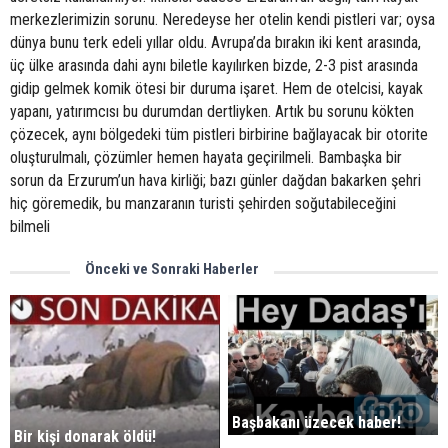
merkezlerimizin sorunu. Neredeyse her otelin kendi pistleri var; oysa
dünya bunu terk edeli yıllar oldu. Avrupa’da bırakın iki kent arasında,
üç ülke arasında dahi aynı biletle kayılırken bizde, 2-3 pist arasında
gidip gelmek komik ötesi bir duruma işaret. Hem de otelcisi, kayak
yapanı, yatırımcısı bu durumdan dertliyken. Artık bu sorunu kökten
çözecek, aynı bölgedeki tüm pistleri birbirine bağlayacak bir otorite
oluşturulmalı, çözümler hemen hayata geçirilmeli. Bambaşka bir
sorun da Erzurum’un hava kirliği; bazı günler dağdan bakarken şehri
hiç göremedik, bu manzaranın turisti şehirden soğutabileceğini
bilmeli
Önceki ve Sonraki Haberler
Başbakanı üzecek haber!
Bir kişi donarak öldü!