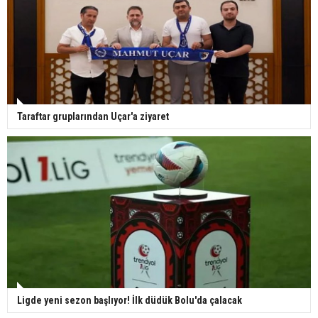
Taraftar gruplarından Uçar'a ziyaret
Ligde yeni sezon başlıyor! İlk düdük Bolu'da çalacak