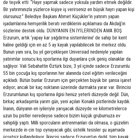
de teşvik etti: “Hayır yapmak sadece yoksula yardım etmek değildir.
Bir yatırımınızla yüzlerce kişiye iş verirseniz en büyük hayrı yapan kişi
olursunuz.” Belediye Başkanı Ahmet Küçükler’in yatırım yapan
işadamlarına hemşerilik beratı verdiklerini açıklaması da Akdağ’ın
sözlerine destek oldu. DÜNYANIN EN İYİLERİNDEN AMA BOŞ
Erzurum, artık ‘yapay kar yağdırma sistemlerine’ de sahip bir kent
haline geldiği için en az 5 ay kayak yapılabilecek bir merkez oldu.
Bunun yanı sıra, bu yıl gerçekleşen Universiad nedeniyle yapılan
yatırımlar sonucu kış sporlarına ilgi duyanlara çok geniş olanaklar da
sağlıyor. Vali Sebahattin Öztürk bize, 3 yıl içinde sadece Erzurumlu
55 bin çocuğa kış sporlarının her alanında özel eğitim verileceğini
açıkladı. Bütün bunlar Erzurum için gerçekten büyük bir şansa işaret
ediyor; ancak bir kaç noktanın üzerinde durmakta yarar var. Birincisi
Erzurumlunun kış sporlarına ilgisi henüz yeterli düzeyde değil. Dün,
birkaç arkadaşımla yarım gün, yeni açılan Konaklı pistlerinde kaydık.
İnanın, dünyanın en iyileriyle yarışacak düzeyde ve kilometrelerce
uzun bu pistler neredeyse sadece bizim küçük grubumuza ev
sahipliği yaptı. Milli sporcuların antrenmanları da olmasa, o güzelim
merkezde in-cin top oynayacak gibi; üstelik tesisler şu aşamada
ücretsiz kullandırılıyor. İkincisi sadece Erzurum’un değil, tüm kayak