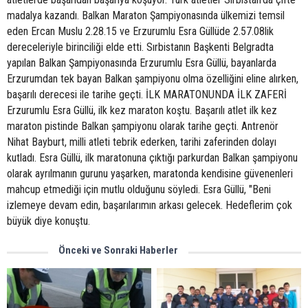
madalya kazandı. Balkan Maraton Şampiyonasında ülkemizi temsil
eden Ercan Muslu 2.28.15 ve Erzurumlu Esra Güllüde 2.57.08lik
dereceleriyle birinciliği elde etti. Sırbistanın Başkenti Belgradta
yapılan Balkan Şampiyonasında Erzurumlu Esra Güllü, bayanlarda
Erzurumdan tek bayan Balkan şampiyonu olma özelliğini eline alırken,
başarılı derecesi ile tarihe geçti. İLK MARATONUNDA İLK ZAFERİ
Erzurumlu Esra Güllü, ilk kez maraton koştu. Başarılı atlet ilk kez
maraton pistinde Balkan şampiyonu olarak tarihe geçti. Antrenör
Nihat Bayburt, milli atleti tebrik ederken, tarihi zaferinden dolayı
kutladı. Esra Güllü, ilk maratonuna çıktığı parkurdan Balkan şampiyonu
olarak ayrılmanın gurunu yaşarken, maratonda kendisine güvenenleri
mahcup etmediği için mutlu olduğunu söyledi. Esra Güllü, "Beni
izlemeye devam edin, başarılarımın arkası gelecek. Hedeflerim çok
büyük diye konuştu.
Önceki ve Sonraki Haberler