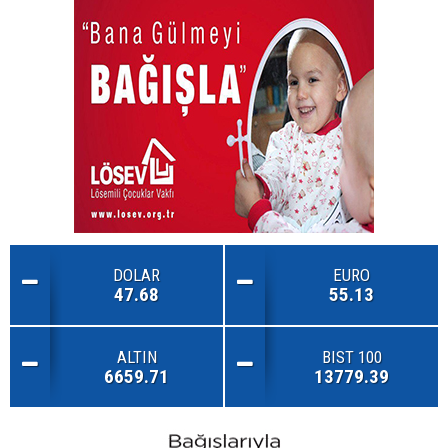
DOLAR
EURO
47.68
55.13
ALTIN
BIST 100
6659.71
13779.39