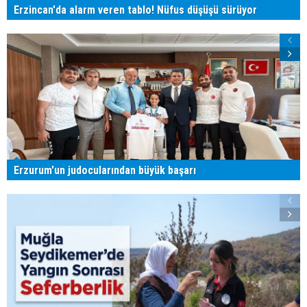
Erzincan'da alarm veren tablo! Nüfus düşüşü sürüyor
Erzurum'un judocularından büyük başarı