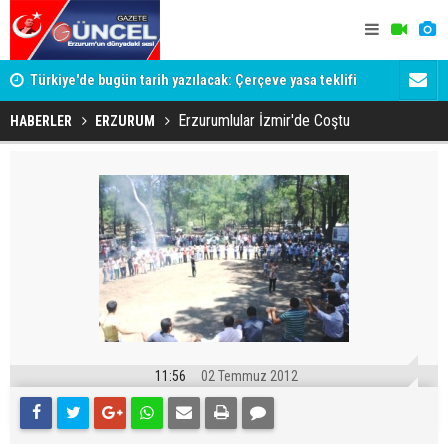
Türkiye'de bugün tarih yazılacak: Çerçeve yasa teklifi
Şener ve E
TBMM Genel Kurulu'na geliyor
Erzurumlular İzmir'de Coştu
HABERLER
ERZURUM
11:56
02 Temmuz 2012