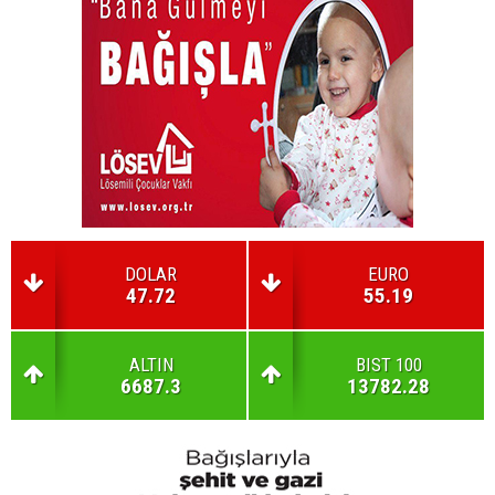
DOLAR
EURO
47.72
55.19
ALTIN
BIST 100
6687.3
13782.28