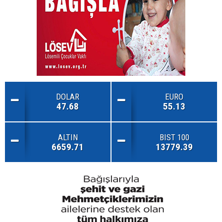
DOLAR
EURO
47.68
55.13
ALTIN
BIST 100
6659.71
13779.39