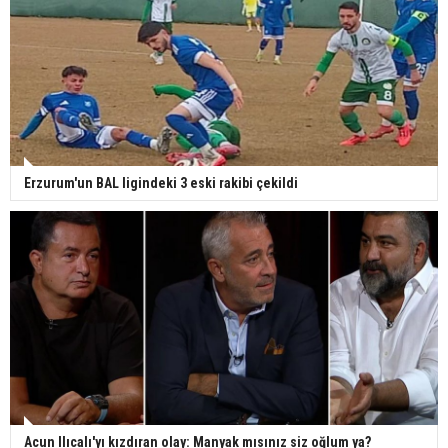
Erzurum'un BAL ligindeki 3 eski rakibi çekildi
Acun Ilıcalı'yı kızdıran olay: Manyak mısınız siz oğlum ya?