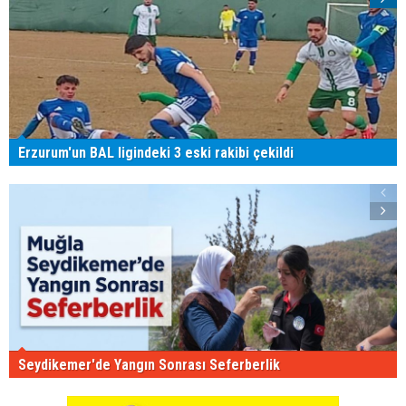
Erzurum'un BAL ligindeki 3 eski rakibi çekildi
Seydikemer'de Yangın Sonrası Seferberlik