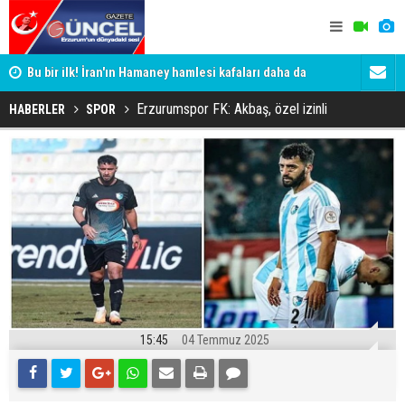
Bu bir ilk! İran'ın Hamaney hamlesi kafaları daha da
Erzurum'da 
karıştırdı
Erzurumspor FK: Akbaş, özel izinli
HABERLER
SPOR
15:45
04 Temmuz 2025